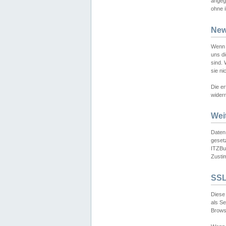
angeg
ohne i
New
Wenn 
uns d
sind.
sie ni
Die er
widerr
Wei
Daten,
gesetz
ITZBun
Zusti
SSL
Diese 
als S
Browse