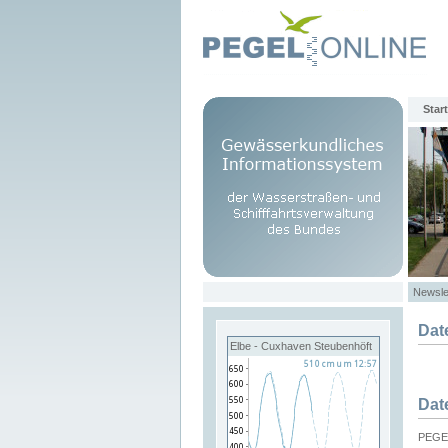
Start
Newsle
Dat
Elbe - Cuxhaven Steubenhöft
Dat
PEGEL