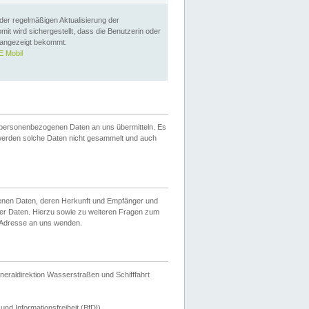
 der regelmäßigen Aktualisierung der
omit wird sichergestellt, dass die Benutzerin oder
 angezeigt bekommt.
 Mobil
 personenbezogenen Daten an uns übermitteln. Es
werden solche Daten nicht gesammelt und auch
ogenen Daten, deren Herkunft und Empfänger und
er Daten. Hierzu sowie zu weiteren Fragen zum
 Adresse an uns wenden.
neraldirektion Wasserstraßen und Schifffahrt
nd Informationsfreiheit (BfDI).