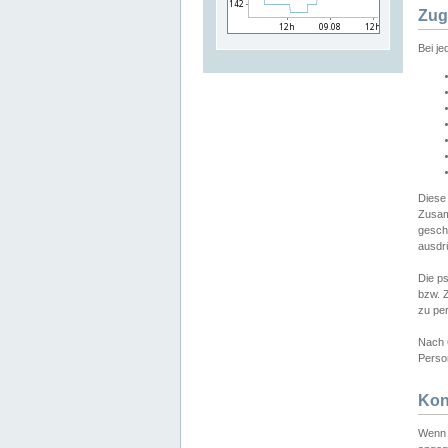
Zug
Bei j
Diese
Zusam
gesch
ausdrü
Die p
bzw. 
zu pe
Nach 
Person
Kon
Wenn 