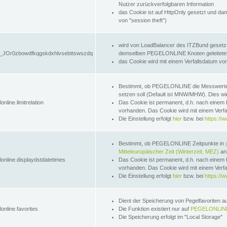
Nutzer zurückverfolgbaren Information
das Cookie ist auf HttpOnly gesetzt und dam
von "session theft")
wird von LoadBalancer des ITZBund gesetzt
JOr0zbowdfkqgskdxhlvsebttswszdq
demselben PEGELONLINE Knoten geleitetet w
das Cookie wird mit einem Verfallsdatum vo
Bestimmt, ob PEGELONLINE die Messwer
setzen soll (Default ist MNW/MHW). Dies wirk
online.limitrelation
Das Cookie ist permanent, d.h. nach einem 
vorhanden. Das Cookie wird mit einem Verfa
Die Einstellung erfolgt
hier
bzw. bei
https://w
Bestimmt, ob PEGELONLINE Zeitpunkte in
Mitteleuropäischer Zeit (Winterzeit, MEZ)
anz
lonline.displaydstdatetimes
Das Cookie ist permanent, d.h. nach einem 
vorhanden. Das Cookie wird mit einem Verfa
Die Einstellung erfolgt
hier
bzw. bei
https://w
Dient der Speicherung von Pegelfavoriten 
online.favorites
Die Funktion existiert nur auf
PEGELONLINE
Die Speicherung erfolgt im "Local Storage"