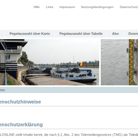
Hilfe
Links
Impressum
Nutzungsbedingungen
Datenschutz
Pegelauswahl über Karte
Pegelauswahl über Tabelle
Abo
Down
tter
enschutzhinweise
enschutzerklärung
ONLINE stellt Inhalte bereit, die nach § 2, Abs. 2 des Telemediengesetzes (TMG) als Teled