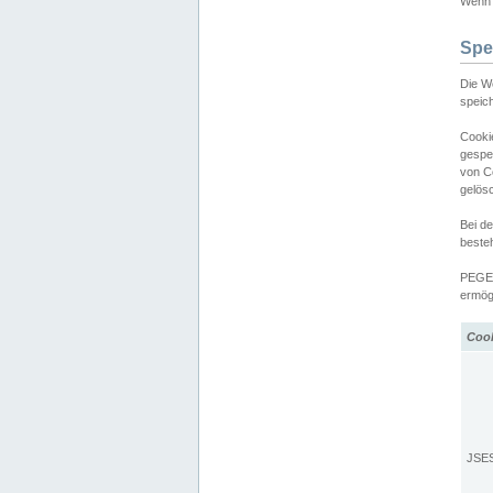
Wenn d
Spe
Die W
speic
Cooki
gespe
von C
gelös
Bei d
beste
PEGEL
ermögl
Coo
JSE