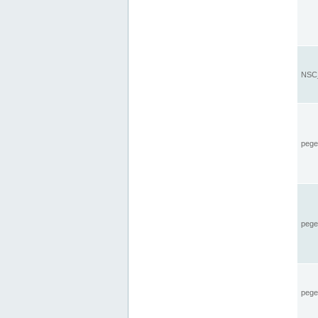
NSC_
pegel
pege
pegel