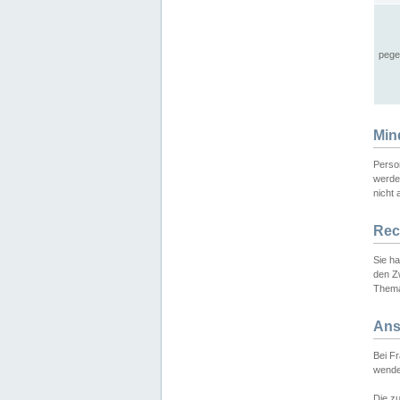
pege
Min
Perso
werde
nicht 
Rec
Sie h
den Z
Thema
Ans
Bei F
wende
Die zu