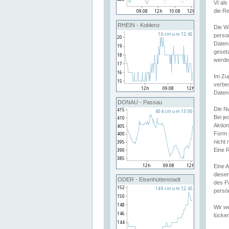
VI al
die R
RHEIN - Koblenz
Die W
perso
Daten
geset
werde
Im Zu
verbe
Daten
DONAU - Passau
Die N
Bei j
Aktion
Form 
nicht 
Eine R
Eine 
dieser
ODER - Eisenhüttenstadt
des P
persön
Wir we
lücken