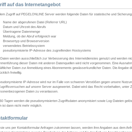
riff auf das Internetangebot
edem Zugriff auf PEGELONLINE Server werden folgende Daten für statistische und Sicherun
Name der abgerufenen Datei (Referrer URL)
Datum und Uhrzeit des Abrufs
Übertragene Datenmenge
Meldung, ob der Abruf erfolgreich war
Browsertyp und Browserversion
verwendetes Betriebssystem
pseudonymisierte IP-Adresse des zugreifenden Hostsystems
 Daten werden ausschließlich zur Verbesserung des Internetdienstes genutzt und werden ni
menführung dieser Daten mit anderen Datenquellen wird nicht vorgenommen. Eine Ausnahme 
äftlicher Daten zur Anmeldung eines Abonnements gewässerkundlicher Daten. Die Angabe die
cklich freiwillig.
seudonymisierte IP-Adresse wird nur im Falle von schweren Verstößen gegen unsere Nutzun
Zugriffsversuchen auf unsere Server ausgewertet. Dabei wird das Recht vorbehalten, unter Z
rsonenbezogenen Daten zu veranlassen.
60 Tagen werden die pseudonymisierten Zugriffsdaten anonymisiert sowie Log-Dateien gelösc
 ist dann nicht mehr möglich.
taktformular
sie uns per Kontaktformular Anfragen zukommen lassen, werden ihre Angaben aus dem Anfrag