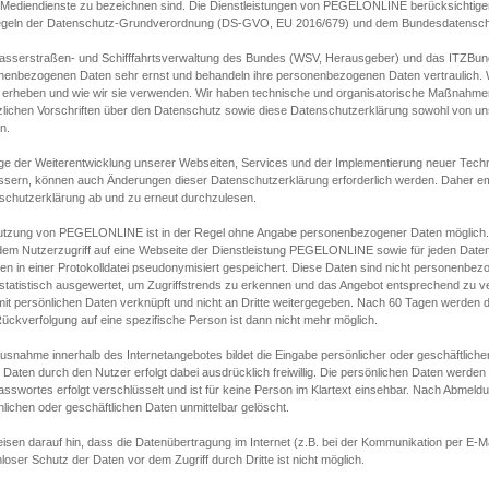
s Mediendienste zu bezeichnen sind. Die Dienstleistungen von PEGELONLINE berücksichtigen
egeln der Datenschutz-Grundverordnung (DS-GVO, EU 2016/679) und dem Bundesdatensc
asserstraßen- und Schifffahrtsverwaltung des Bundes (WSV, Herausgeber) und das ITZBund
nenbezogenen Daten sehr ernst und behandeln ihre personenbezogenen Daten vertraulich. W
 erheben und wie wir sie verwenden. Wir haben technische und organisatorische Maßnahmen g
zlichen Vorschriften über den Datenschutz sowie diese Datenschutzerklärung sowohl von uns
n.
ge der Weiterentwicklung unserer Webseiten, Services und der Implementierung neuer Techn
ssern, können auch Änderungen dieser Datenschutzerklärung erforderlich werden. Daher emp
schutzerklärung ab und zu erneut durchzulesen.
utzung von PEGELONLINE ist in der Regel ohne Angabe personenbezogener Daten möglich.
edem Nutzerzugriff auf eine Webseite der Dienstleistung PEGELONLINE sowie für jeden Dat
en in einer Protokolldatei pseudonymisiert gespeichert. Diese Daten sind nicht personenbez
statistisch ausgewertet, um Zugriffstrends zu erkennen und das Angebot entsprechend zu 
mit persönlichen Daten verknüpft und nicht an Dritte weitergegeben. Nach 60 Tagen werden d
ückverfolgung auf eine spezifische Person ist dann nicht mehr möglich.
Ausnahme innerhalb des Internetangebotes bildet die Eingabe persönlicher oder geschäftlic
 Daten durch den Nutzer erfolgt dabei ausdrücklich freiwillig. Die persönlichen Daten werden
asswortes erfolgt verschlüsselt und ist für keine Person im Klartext einsehbar. Nach Abmel
lichen oder geschäftlichen Daten unmittelbar gelöscht.
isen darauf hin, dass die Datenübertragung im Internet (z.B. bei der Kommunikation per E-Ma
loser Schutz der Daten vor dem Zugriff durch Dritte ist nicht möglich.