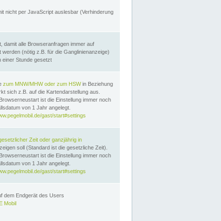
it nicht per JavaScript auslesbar (Verhinderung
, damit alle Browseranfragen immer auf
erden (nötig z.B. für die Ganglinienanzeige)
n einer Stunde gesetzt
te
zum MNW/MHW oder zum HSW
in Beziehung
t sich z.B. auf die Kartendarstellung aus.
Browserneustart ist die Einstellung immer noch
llsdatum von 1 Jahr angelegt.
ww.pegelmobil.de/gast/start#settings
gesetzlicher Zeit oder ganzjährig in
eigen soll (Standard ist die gesetzliche Zeit).
Browserneustart ist die Einstellung immer noch
llsdatum von 1 Jahr angelegt.
ww.pegelmobil.de/gast/start#settings
auf dem Endgerät des Users
 Mobil