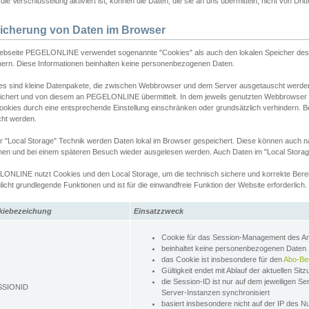
ie Verschlüsselung aktiviert ist, können die Daten, die sie an uns übermitteln, nicht von Dri
icherung von Daten im Browser
ebseite PEGELONLINE verwendet sogenannte "Cookies" als auch den lokalen Speicher des 
hern. Diese Informationen beinhalten keine personenbezogenen Daten.
es sind kleine Datenpakete, die zwischen Webbrowser und dem Server ausgetauscht werde
ichert und von diesem an PEGELONLINE übermittelt. In dem jeweils genutzten Webbrowser
ookies durch eine entsprechende Einstellung einschränken oder grundsätzlich verhindern. B
cht werden.
er "Local Storage" Technik werden Daten lokal im Browser gespeichert. Diese können auch 
hen und bei einem späteren Besuch wieder ausgelesen werden. Auch Daten im "Local Storag
ONLINE nutzt Cookies und den Local Storage, um die technisch sichere und korrekte Bereit
icht grundlegende Funktionen und ist für die einwandfreie Funktion der Website erforderlich.
kiebezeichung
Einsatzzweck
Cookie für das Session-Management des 
beinhaltet keine personenbezogenen Daten
das Cookie ist insbesondere für den
Abo-Be
Gültigkeit endet mit Ablauf der aktuellen Sit
die Session-ID ist nur auf dem jeweiligen Se
SSIONID
Server-Instanzen synchronisiert
basiert insbesondere nicht auf der IP des N