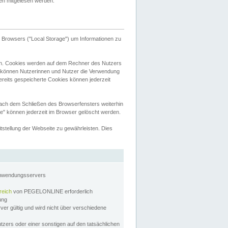
tten mitgelesen werden.
Browsers ("Local Storage") um Informationen zu
n. Cookies werden auf dem Rechner des Nutzers
 können Nutzerinnen und Nutzer die Verwendung
ereits gespeicherte Cookies können jederzeit
nach dem Schließen des Browserfensters weiterhin
e" können jederzeit im Browser gelöscht werden.
stellung der Webseite zu gewährleisten. Dies
Anwendungsservers
reich
von PEGELONLINE erforderlich
zung
rver gültig und wird nicht über verschiedene
utzers oder einer sonstigen auf den tatsächlichen