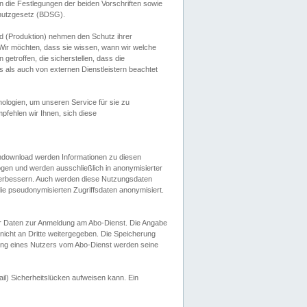
 die Festlegungen der beiden Vorschriften sowie
hutzgesetz (BDSG).
 (Produktion) nehmen den Schutz ihrer
ir möchten, dass sie wissen, wann wir welche
etroffen, die sicherstellen, dass die
 als auch von externen Dienstleistern beachtet
ologien, um unseren Service für sie zu
fehlen wir Ihnen, sich diese
endownload werden Informationen zu diesen
ogen und werden ausschließlich in anonymisierter
verbessern. Auch werden diese Nutzungsdaten
ie pseudonymisierten Zugriffsdaten anonymisiert.
her Daten zur Anmeldung am Abo-Dienst. Die Angabe
 nicht an Dritte weitergegeben. Die Speicherung
dung eines Nutzers vom Abo-Dienst werden seine
il) Sicherheitslücken aufweisen kann. Ein