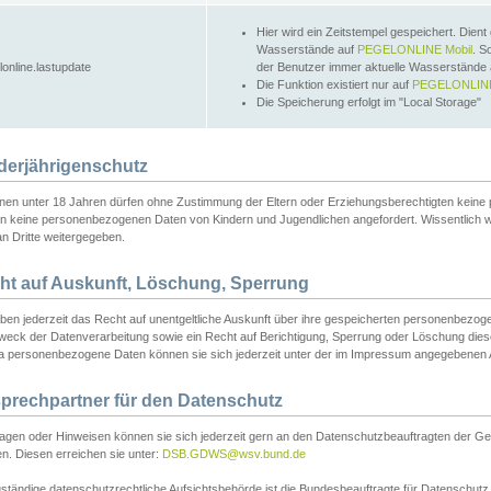
Hier wird ein Zeitstempel gespeichert. Dient
Wasserstände auf
PEGELONLINE Mobil
. S
lonline.lastupdate
der Benutzer immer aktuelle Wasserstände
Die Funktion existiert nur auf
PEGELONLINE
Die Speicherung erfolgt im "Local Storage"
derjährigenschutz
nen unter 18 Jahren dürfen ohne Zustimmung der Eltern oder Erziehungsberechtigten keine
n keine personenbezogenen Daten von Kindern und Jugendlichen angefordert. Wissentlich 
an Dritte weitergegeben.
ht auf Auskunft, Löschung, Sperrung
aben jederzeit das Recht auf unentgeltliche Auskunft über ihre gespeicherten personenbez
weck der Datenverarbeitung sowie ein Recht auf Berichtigung, Sperrung oder Löschung dies
 personenbezogene Daten können sie sich jederzeit unter der im Impressum angegebenen
prechpartner für den Datenschutz
ragen oder Hinweisen können sie sich jederzeit gern an den Datenschutzbeauftragten der Ge
n. Diesen erreichen sie unter:
DSB.GDWS@wsv.bund.de
ständige datenschutzrechtliche Aufsichtsbehörde ist die Bundesbeauftragte für Datenschutz u