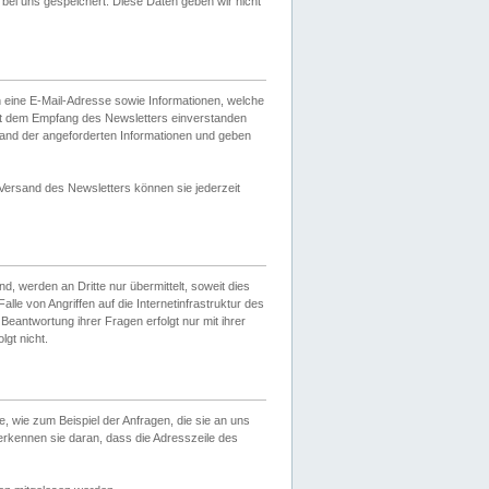
ei uns gespeichert. Diese Daten geben wir nicht
 eine E-Mail-Adresse sowie Informationen, welche
it dem Empfang des Newsletters einverstanden
sand der angeforderten Informationen und geben
 Versand des Newsletters können sie jederzeit
, werden an Dritte nur übermittelt, soweit dies
lle von Angriffen auf die Internetinfrastruktur des
Beantwortung ihrer Fragen erfolgt nur mit ihrer
gt nicht.
, wie zum Beispiel der Anfragen, die sie an uns
erkennen sie daran, dass die Adresszeile des