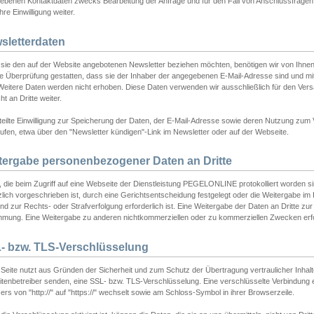
ebenen Kontaktdaten zwecks Bearbeitung der Anfrage und für den Fall von Anschlussfragen b
hre Einwilligung weiter.
sletterdaten
sie den auf der Website angebotenen Newsletter beziehen möchten, benötigen wir von Ihnen
ie Überprüfung gestatten, dass sie der Inhaber der angegebenen E-Mail-Adresse sind und m
 Weitere Daten werden nicht erhoben. Diese Daten verwenden wir ausschließlich für den Ver
cht an Dritte weiter.
teilte Einwilligung zur Speicherung der Daten, der E-Mail-Adresse sowie deren Nutzung zum
ufen, etwa über den "Newsletter kündigen"-Link im Newsletter oder auf der Webseite.
tergabe personenbezogener Daten an Dritte
 die beim Zugriff auf eine Webseite der Dienstleistung PEGELONLINE protokolliert worden sind
lich vorgeschrieben ist, durch eine Gerichtsentscheidung festgelegt oder die Weitergabe im Fa
d zur Rechts- oder Strafverfolgung erforderlich ist. Eine Weitergabe der Daten an Dritte zur 
mmung. Eine Weitergabe zu anderen nichtkommerziellen oder zu kommerziellen Zwecken erfol
- bzw. TLS-Verschlüsselung
Seite nutzt aus Gründen der Sicherheit und zum Schutz der Übertragung vertraulicher Inhalte
eitenbetreiber senden, eine SSL- bzw. TLS-Verschlüsselung. Eine verschlüsselte Verbindung 
rs von "http://" auf "https://" wechselt sowie am Schloss-Symbol in ihrer Browserzeile.