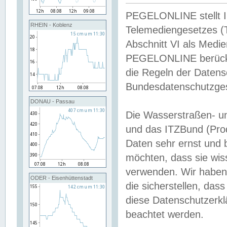
PEGELONLINE stellt Inh
RHEIN - Koblenz
Telemediengesetzes (
Abschnitt VI als Medie
PEGELONLINE berücksi
die Regeln der Date
Bundesdatenschutzge
DONAU - Passau
Die Wasserstraßen- u
und das ITZBund (Pro
Daten sehr ernst und 
möchten, dass sie wis
verwenden. Wir haben
ODER - Eisenhüttenstadt
die sicherstellen, das
diese Datenschutzerkl
beachtet werden.