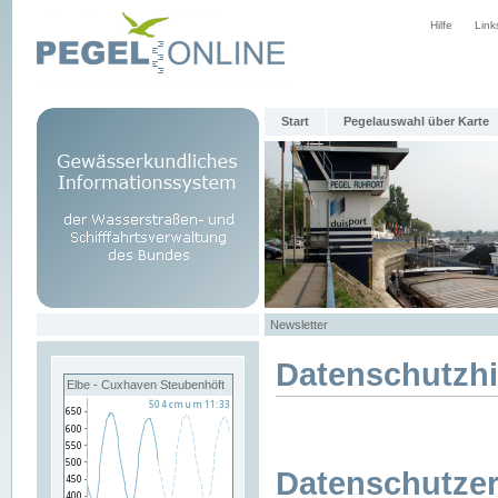
Hilfe
Link
Start
Pegelauswahl über Karte
Newsletter
Datenschutzh
Elbe - Cuxhaven Steubenhöft
Datenschutzer