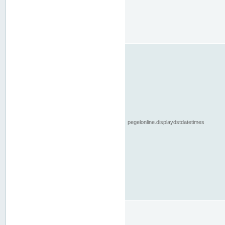
pegelonline.displaydstdatetimes