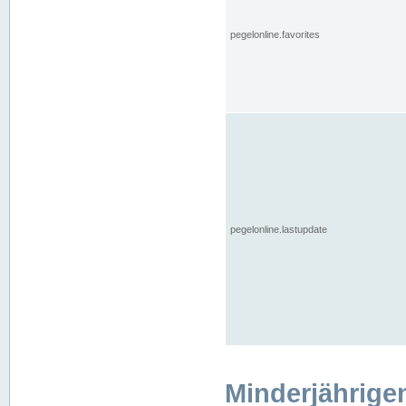
pegelonline.favorites
pegelonline.lastupdate
Minderjährige