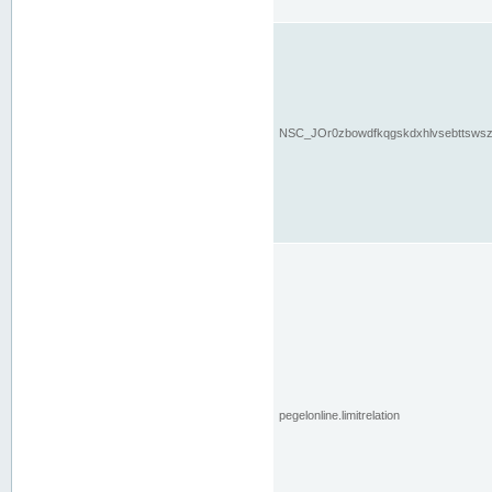
NSC_JOr0zbowdfkqgskdxhlvsebttsws
pegelonline.limitrelation