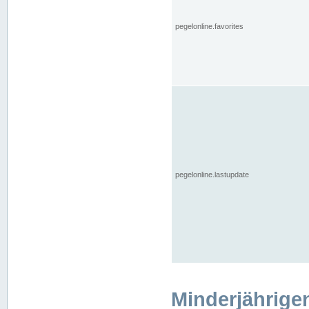
pegelonline.favorites
pegelonline.lastupdate
Minderjährige