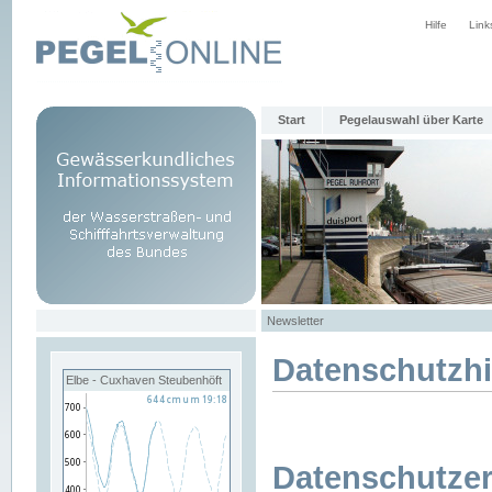
Hilfe
Link
Start
Pegelauswahl über Karte
Newsletter
Datenschutzh
Elbe - Cuxhaven Steubenhöft
Datenschutzer