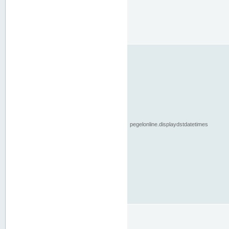
pegelonline.displaydstdatetimes