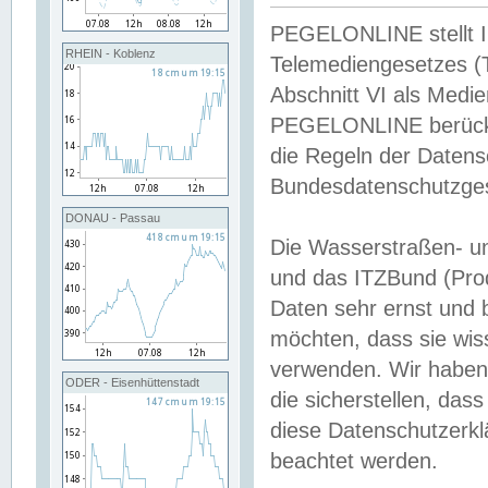
PEGELONLINE stellt Inh
RHEIN - Koblenz
Telemediengesetzes (
Abschnitt VI als Medie
PEGELONLINE berücksi
die Regeln der Date
Bundesdatenschutzge
DONAU - Passau
Die Wasserstraßen- u
und das ITZBund (Pro
Daten sehr ernst und 
möchten, dass sie wis
verwenden. Wir haben
ODER - Eisenhüttenstadt
die sicherstellen, das
diese Datenschutzerkl
beachtet werden.