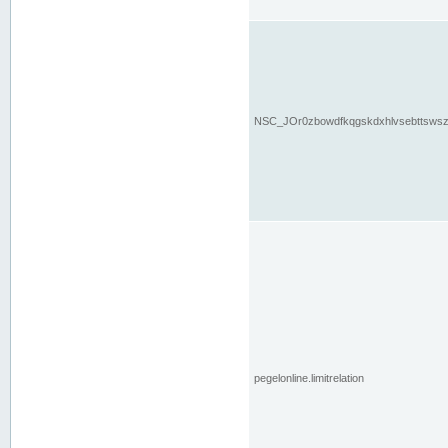
NSC_JOr0zbowdfkqgskdxhlvsebttsws
pegelonline.limitrelation