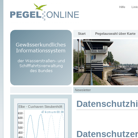
Hilfe
Link
Start
Pegelauswahl über Karte
Newsletter
Datenschutzh
Elbe - Cuxhaven Steubenhöft
Datenschutzer