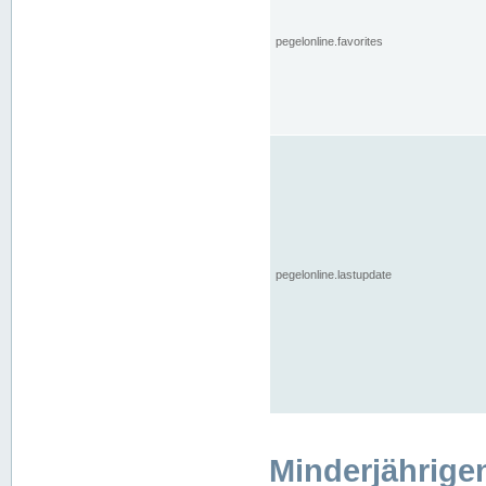
pegelonline.favorites
pegelonline.lastupdate
Minderjährige