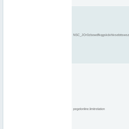
NSC_JOr0zbowdfkqgskdxhlvsebttsws
pegelonline.limitrelation