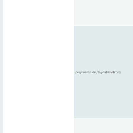
pegelonline.displaydstdatetimes