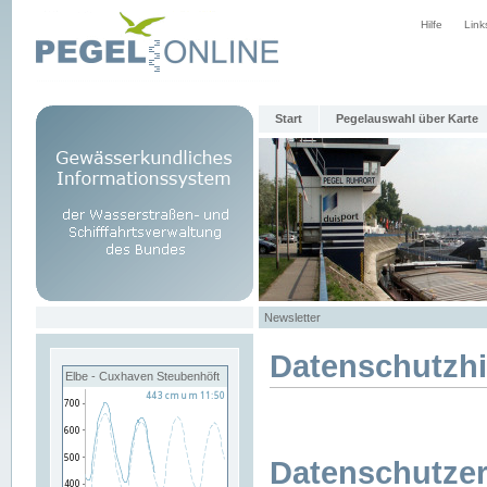
Hilfe
Link
Start
Pegelauswahl über Karte
Newsletter
Datenschutzh
Elbe - Cuxhaven Steubenhöft
Datenschutzer