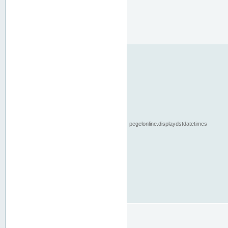
pegelonline.displaydstdatetimes