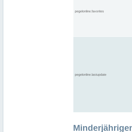
pegelonline.favorites
pegelonline.lastupdate
Minderjährige