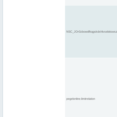
NSC_JOr0zbowdfkqgskdxhlvsebttsws
pegelonline.limitrelation