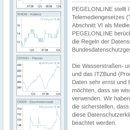
PEGELONLINE stellt Inh
RHEIN - Koblenz
Telemediengesetzes (
Abschnitt VI als Medie
PEGELONLINE berücksi
die Regeln der Date
Bundesdatenschutzge
DONAU - Passau
Die Wasserstraßen- u
und das ITZBund (Pro
Daten sehr ernst und 
möchten, dass sie wis
verwenden. Wir haben
ODER - Eisenhüttenstadt
die sicherstellen, das
diese Datenschutzerkl
beachtet werden.