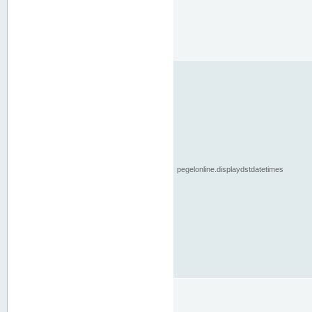
pegelonline.displaydstdatetimes