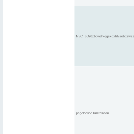
NSC_JOr0zbowdfkqgskdxhlvsebttsws
pegelonline.limitrelation