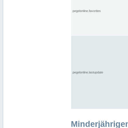
pegelonline.favorites
pegelonline.lastupdate
Minderjährige