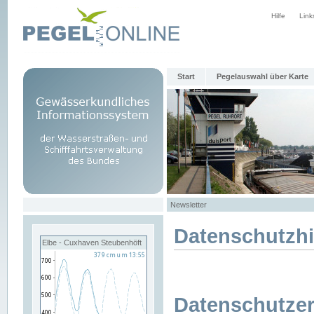
Hilfe
Link
Start
Pegelauswahl über Karte
Newsletter
Datenschutzh
Elbe - Cuxhaven Steubenhöft
Datenschutzer