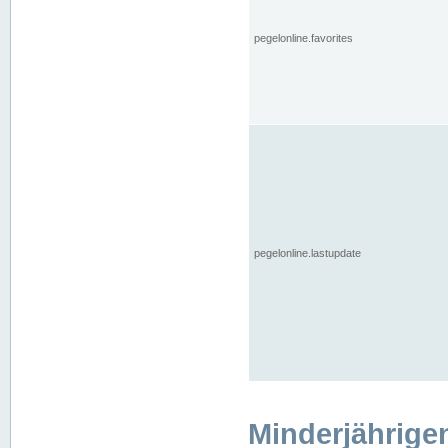
pegelonline.favorites
pegelonline.lastupdate
Minderjährige