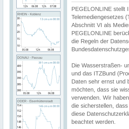
PEGELONLINE stellt Inh
RHEIN - Koblenz
Telemediengesetzes (
Abschnitt VI als Medie
PEGELONLINE berücksi
die Regeln der Date
Bundesdatenschutzge
DONAU - Passau
Die Wasserstraßen- u
und das ITZBund (Pro
Daten sehr ernst und 
möchten, dass sie wis
verwenden. Wir haben
ODER - Eisenhüttenstadt
die sicherstellen, das
diese Datenschutzerkl
beachtet werden.