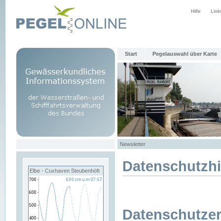
Hilfe
Link
Start
Pegelauswahl über Karte
Newsletter
Datenschutzh
Elbe - Cuxhaven Steubenhöft
Datenschutzer