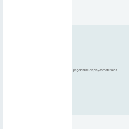
pegelonline.displaydstdatetimes