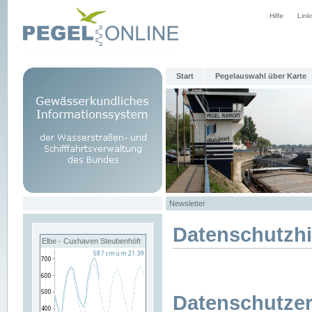
Hilfe
Link
Start
Pegelauswahl über Karte
Newsletter
Datenschutzh
Elbe - Cuxhaven Steubenhöft
Datenschutzer