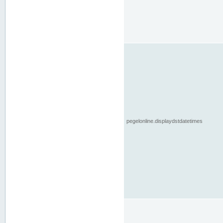
pegelonline.displaydstdatetimes