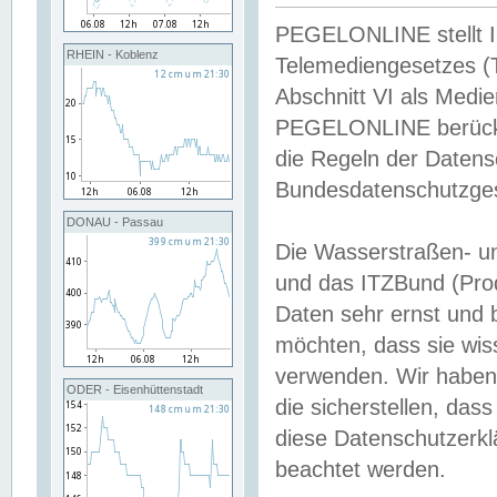
PEGELONLINE stellt Inh
RHEIN - Koblenz
Telemediengesetzes (
Abschnitt VI als Medie
PEGELONLINE berücksi
die Regeln der Date
Bundesdatenschutzge
DONAU - Passau
Die Wasserstraßen- u
und das ITZBund (Pro
Daten sehr ernst und 
möchten, dass sie wis
verwenden. Wir haben
ODER - Eisenhüttenstadt
die sicherstellen, das
diese Datenschutzerkl
beachtet werden.