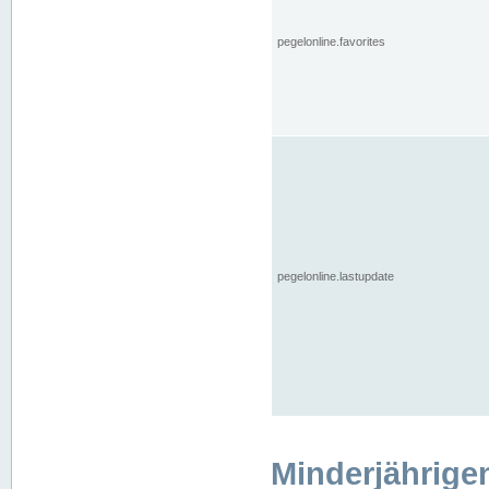
pegelonline.favorites
pegelonline.lastupdate
Minderjährige