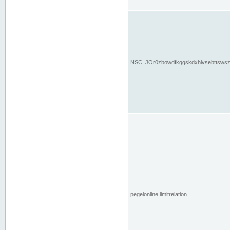
NSC_JOr0zbowdfkqgskdxhlvsebttsws
pegelonline.limitrelation