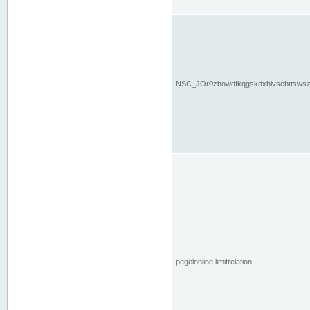
NSC_JOr0zbowdfkqgskdxhlvsebttsws
pegelonline.limitrelation