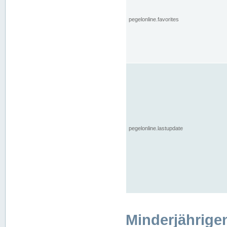
pegelonline.favorites
pegelonline.lastupdate
Minderjährige