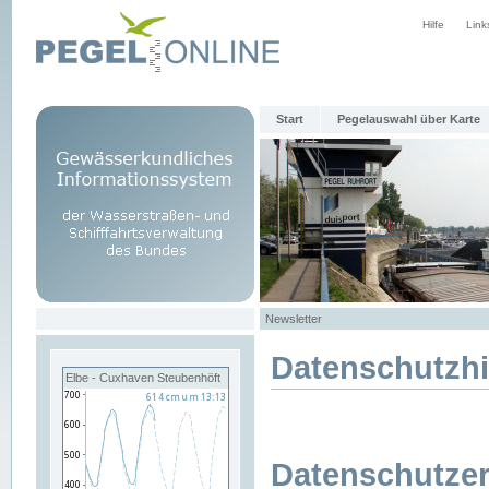
Hilfe
Link
Start
Pegelauswahl über Karte
Newsletter
Datenschutzh
Elbe - Cuxhaven Steubenhöft
Datenschutzer