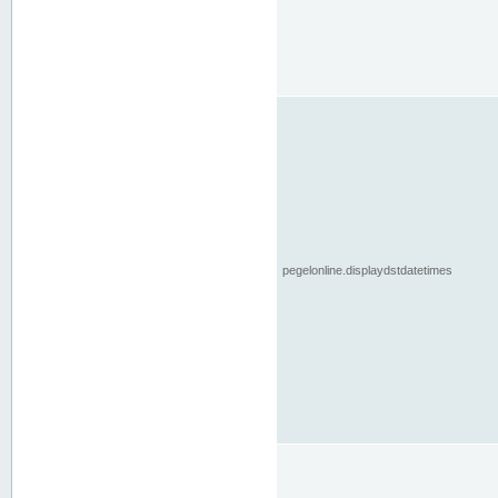
pegelonline.displaydstdatetimes