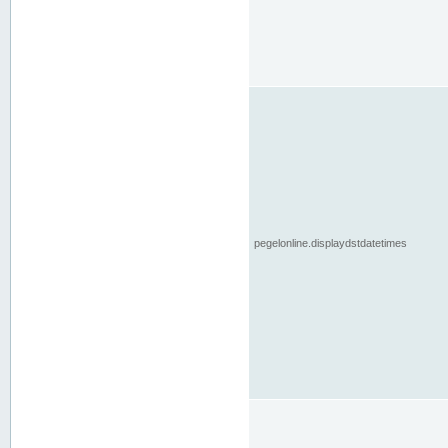
pegelonline.displaydstdatetimes