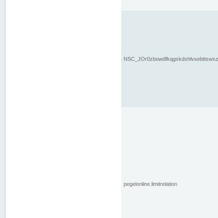
NSC_JOr0zbowdfkqgskdxhlvsebttsws
pegelonline.limitrelation