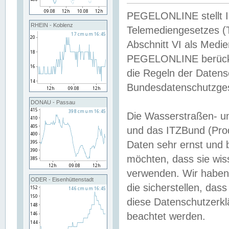
PEGELONLINE stellt Inh
RHEIN - Koblenz
Telemediengesetzes (
Abschnitt VI als Medie
PEGELONLINE berücksi
die Regeln der Date
Bundesdatenschutzge
DONAU - Passau
Die Wasserstraßen- u
und das ITZBund (Pro
Daten sehr ernst und 
möchten, dass sie wis
verwenden. Wir haben
ODER - Eisenhüttenstadt
die sicherstellen, das
diese Datenschutzerkl
beachtet werden.