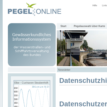
Hilfe
Link
Start
Pegelauswahl über Karte
Newsletter
Datenschutzh
Elbe - Cuxhaven Steubenhöft
Datenschutzer