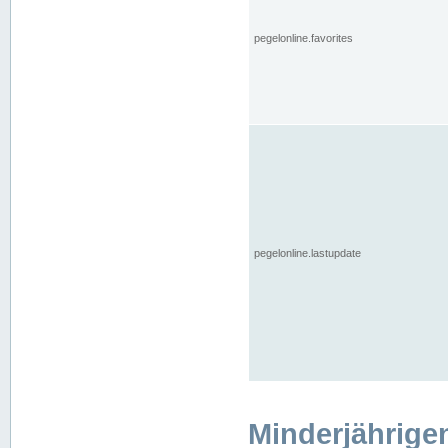
pegelonline.favorites
pegelonline.lastupdate
Minderjährige