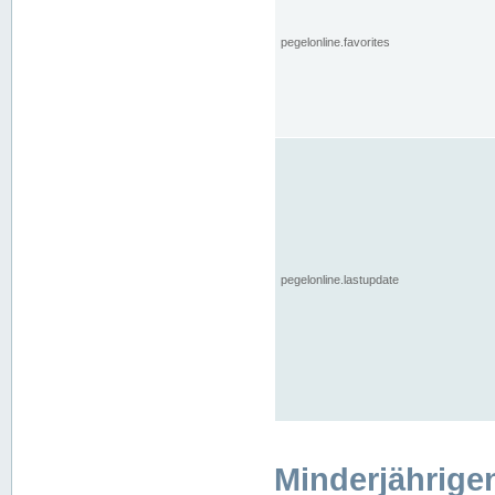
pegelonline.favorites
pegelonline.lastupdate
Minderjährige