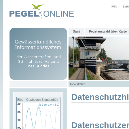
Hilfe
Link
Start
Pegelauswahl über Karte
Newsletter
Datenschutzh
Elbe - Cuxhaven Steubenhöft
Datenschutzer