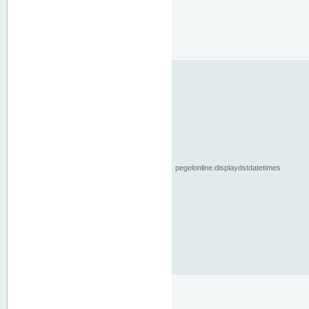
pegelonline.displaydstdatetimes