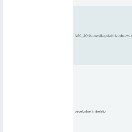
NSC_JOr0zbowdfkqgskdxhlvsebttsws
pegelonline.limitrelation