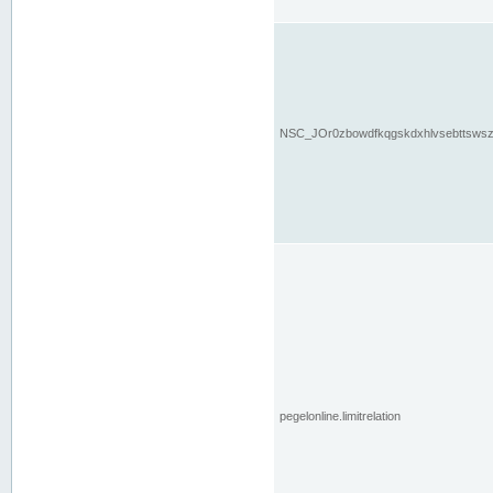
NSC_JOr0zbowdfkqgskdxhlvsebttsws
pegelonline.limitrelation