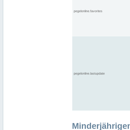
pegelonline.favorites
pegelonline.lastupdate
Minderjährige