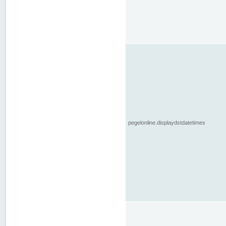
pegelonline.displaydstdatetimes