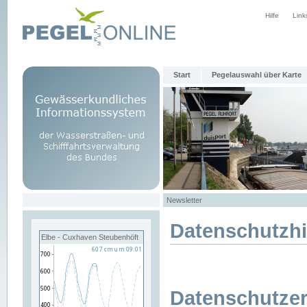
Hilfe
Link
Start
Pegelauswahl über Karte
Newsletter
Datenschutzh
Elbe - Cuxhaven Steubenhöft
Datenschutzer