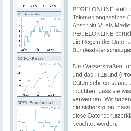
PEGELONLINE stellt Inh
RHEIN - Koblenz
Telemediengesetzes (
Abschnitt VI als Medie
PEGELONLINE berücksi
die Regeln der Date
Bundesdatenschutzge
DONAU - Passau
Die Wasserstraßen- u
und das ITZBund (Pro
Daten sehr ernst und 
möchten, dass sie wis
verwenden. Wir haben
ODER - Eisenhüttenstadt
die sicherstellen, das
diese Datenschutzerkl
beachtet werden.