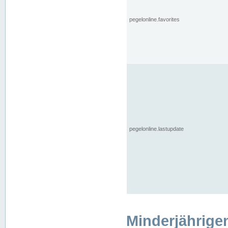
pegelonline.favorites
pegelonline.lastupdate
Minderjährige