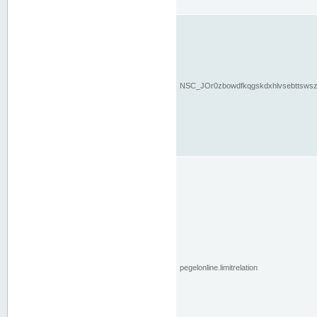
NSC_JOr0zbowdfkqgskdxhlvsebttsws
pegelonline.limitrelation