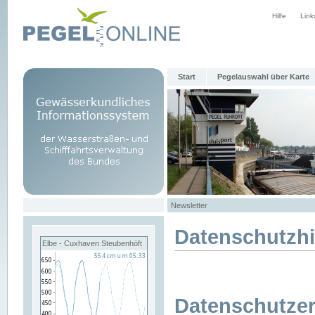
Hilfe
Link
Start
Pegelauswahl über Karte
Newsletter
Datenschutzh
Elbe - Cuxhaven Steubenhöft
Datenschutzer