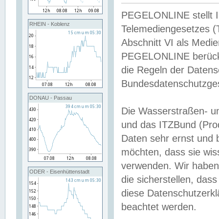
PEGELONLINE stellt Inh
RHEIN - Koblenz
Telemediengesetzes (
Abschnitt VI als Medie
PEGELONLINE berücksi
die Regeln der Date
Bundesdatenschutzge
DONAU - Passau
Die Wasserstraßen- u
und das ITZBund (Pro
Daten sehr ernst und 
möchten, dass sie wis
verwenden. Wir haben
ODER - Eisenhüttenstadt
die sicherstellen, das
diese Datenschutzerkl
beachtet werden.