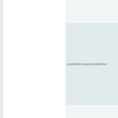
pegelonline.displaydstdatetimes