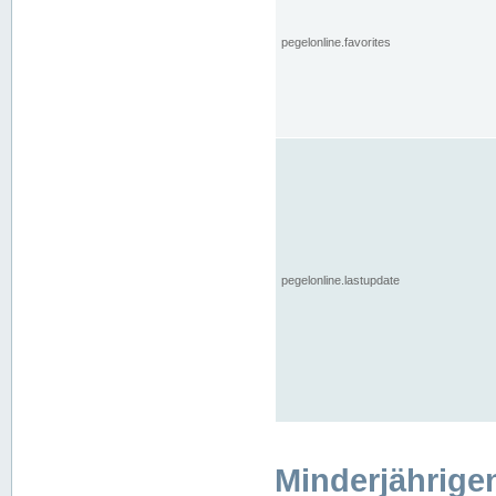
pegelonline.favorites
pegelonline.lastupdate
Minderjährige