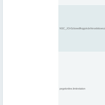
NSC_JOr0zbowdfkqgskdxhlvsebttsws
pegelonline.limitrelation