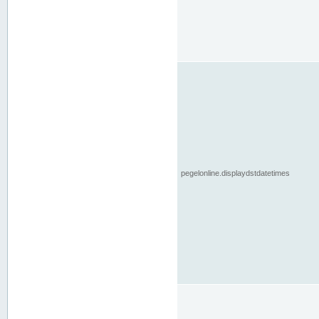
pegelonline.displaydstdatetimes