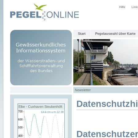
Hilfe
Link
Start
Pegelauswahl über Karte
Newsletter
Datenschutzh
Elbe - Cuxhaven Steubenhöft
Datenschutzer