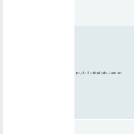
pegelonline.displaydstdatetimes