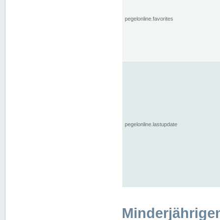
pegelonline.favorites
pegelonline.lastupdate
Minderjährige