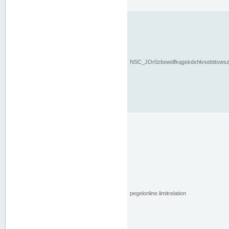
NSC_JOr0zbowdfkqgskdxhlvsebttsws
pegelonline.limitrelation