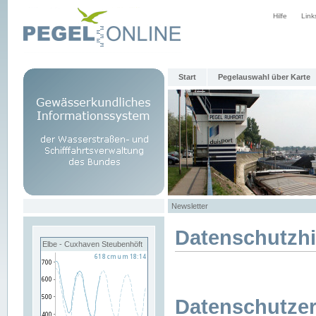
Hilfe
Link
Start
Pegelauswahl über Karte
Newsletter
Datenschutzh
Elbe - Cuxhaven Steubenhöft
Datenschutzer