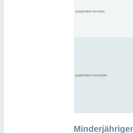
pegelonline.favorites
pegelonline.lastupdate
Minderjährige