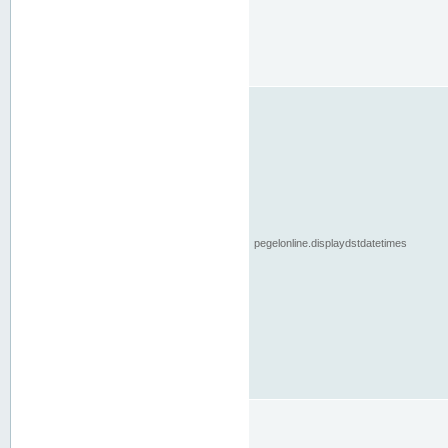
pegelonline.displaydstdatetimes