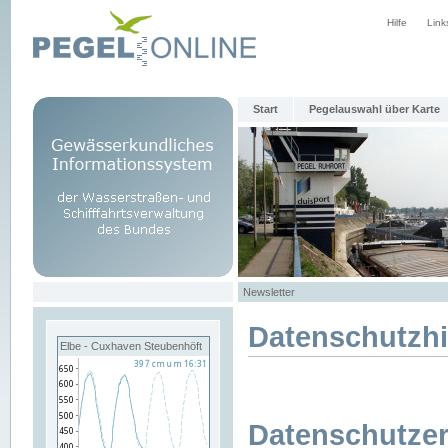
Hilfe
Link
Start
Pegelauswahl über Karte
Newsletter
Datenschutzh
Elbe - Cuxhaven Steubenhöft
Datenschutzer