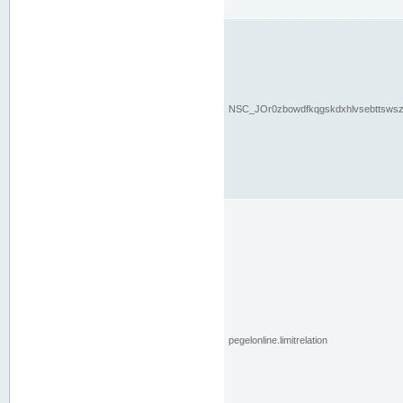
NSC_JOr0zbowdfkqgskdxhlvsebttsws
pegelonline.limitrelation