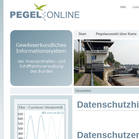
Hilfe
Link
Start
Pegelauswahl über Karte
Newsletter
Datenschutzh
Elbe - Cuxhaven Steubenhöft
Datenschutzer