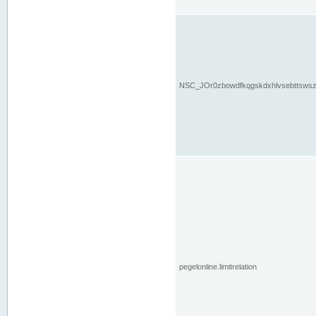
NSC_JOr0zbowdfkqgskdxhlvsebttsws
pegelonline.limitrelation