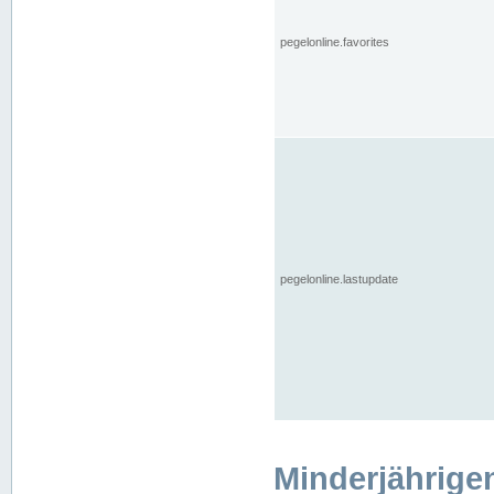
pegelonline.favorites
pegelonline.lastupdate
Minderjährige