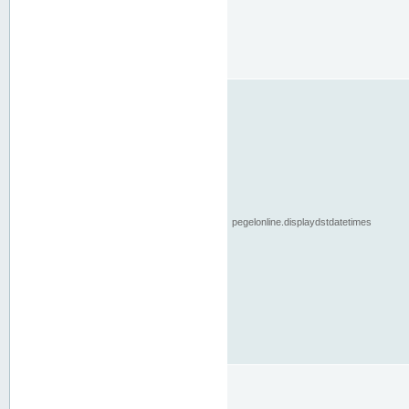
pegelonline.displaydstdatetimes