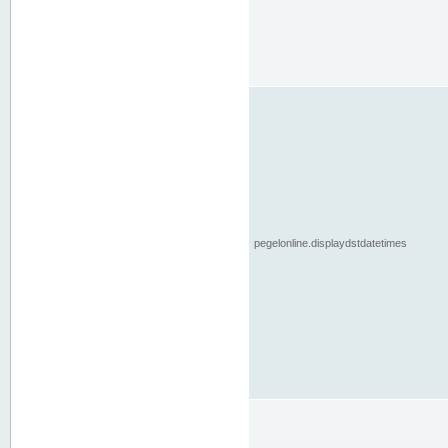
pegelonline.displaydstdatetimes