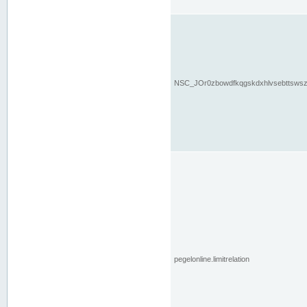
NSC_JOr0zbowdfkqgskdxhlvsebttsws
pegelonline.limitrelation