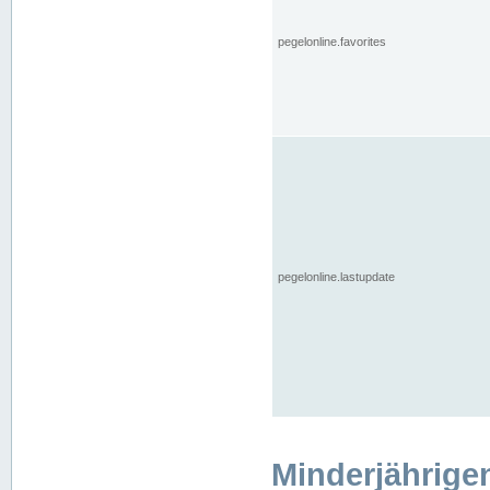
pegelonline.favorites
pegelonline.lastupdate
Minderjährige