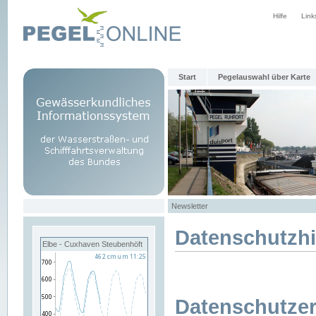
Hilfe
Link
Start
Pegelauswahl über Karte
Newsletter
Datenschutzh
Elbe - Cuxhaven Steubenhöft
Datenschutzer