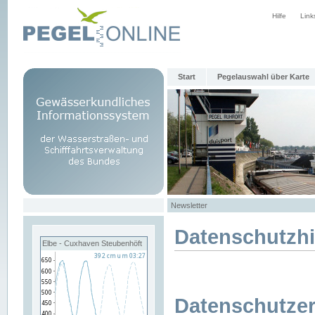
Hilfe
Link
Start
Pegelauswahl über Karte
Newsletter
Datenschutzh
Elbe - Cuxhaven Steubenhöft
Datenschutzer