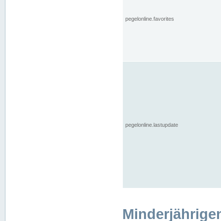
pegelonline.favorites
pegelonline.lastupdate
Minderjährige