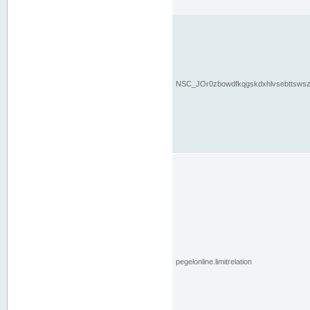
NSC_JOr0zbowdfkqgskdxhlvsebttsws
pegelonline.limitrelation