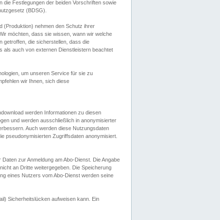
 die Festlegungen der beiden Vorschriften sowie
hutzgesetz (BDSG).
 (Produktion) nehmen den Schutz ihrer
ir möchten, dass sie wissen, wann wir welche
etroffen, die sicherstellen, dass die
 als auch von externen Dienstleistern beachtet
ologien, um unseren Service für sie zu
fehlen wir Ihnen, sich diese
endownload werden Informationen zu diesen
ogen und werden ausschließlich in anonymisierter
verbessern. Auch werden diese Nutzungsdaten
ie pseudonymisierten Zugriffsdaten anonymisiert.
her Daten zur Anmeldung am Abo-Dienst. Die Angabe
 nicht an Dritte weitergegeben. Die Speicherung
dung eines Nutzers vom Abo-Dienst werden seine
il) Sicherheitslücken aufweisen kann. Ein