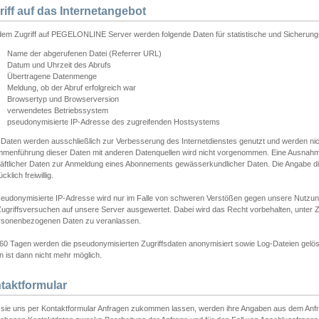
riff auf das Internetangebot
edem Zugriff auf PEGELONLINE Server werden folgende Daten für statistische und Sicherun
Name der abgerufenen Datei (Referrer URL)
Datum und Uhrzeit des Abrufs
Übertragene Datenmenge
Meldung, ob der Abruf erfolgreich war
Browsertyp und Browserversion
verwendetes Betriebssystem
pseudonymisierte IP-Adresse des zugreifenden Hostsystems
 Daten werden ausschließlich zur Verbesserung des Internetdienstes genutzt und werden ni
menführung dieser Daten mit anderen Datenquellen wird nicht vorgenommen. Eine Ausnahme 
äftlicher Daten zur Anmeldung eines Abonnements gewässerkundlicher Daten. Die Angabe die
cklich freiwillig.
seudonymisierte IP-Adresse wird nur im Falle von schweren Verstößen gegen unsere Nutzun
Zugriffsversuchen auf unsere Server ausgewertet. Dabei wird das Recht vorbehalten, unter Z
rsonenbezogenen Daten zu veranlassen.
60 Tagen werden die pseudonymisierten Zugriffsdaten anonymisiert sowie Log-Dateien gelösc
 ist dann nicht mehr möglich.
taktformular
sie uns per Kontaktformular Anfragen zukommen lassen, werden ihre Angaben aus dem Anfrag