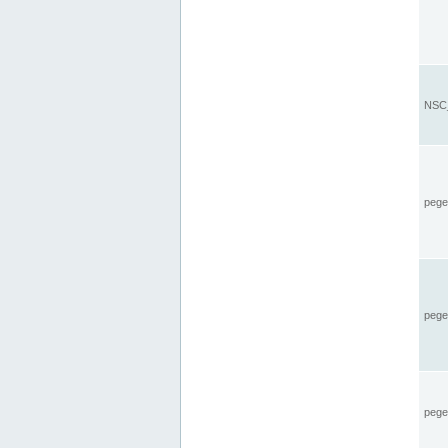
NSC_
pegel
pege
pegel