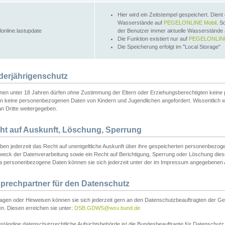
Hier wird ein Zeitstempel gespeichert. Dient
Wasserstände auf
PEGELONLINE Mobil
. S
lonline.lastupdate
der Benutzer immer aktuelle Wasserstände
Die Funktion existiert nur auf
PEGELONLINE
Die Speicherung erfolgt im "Local Storage"
derjährigenschutz
nen unter 18 Jahren dürfen ohne Zustimmung der Eltern oder Erziehungsberechtigten keine
n keine personenbezogenen Daten von Kindern und Jugendlichen angefordert. Wissentlich 
an Dritte weitergegeben.
ht auf Auskunft, Löschung, Sperrung
aben jederzeit das Recht auf unentgeltliche Auskunft über ihre gespeicherten personenbez
weck der Datenverarbeitung sowie ein Recht auf Berichtigung, Sperrung oder Löschung dies
 personenbezogene Daten können sie sich jederzeit unter der im Impressum angegebenen
prechpartner für den Datenschutz
ragen oder Hinweisen können sie sich jederzeit gern an den Datenschutzbeauftragten der Ge
n. Diesen erreichen sie unter:
DSB.GDWS@wsv.bund.de
ständige datenschutzrechtliche Aufsichtsbehörde ist die Bundesbeauftragte für Datenschutz u