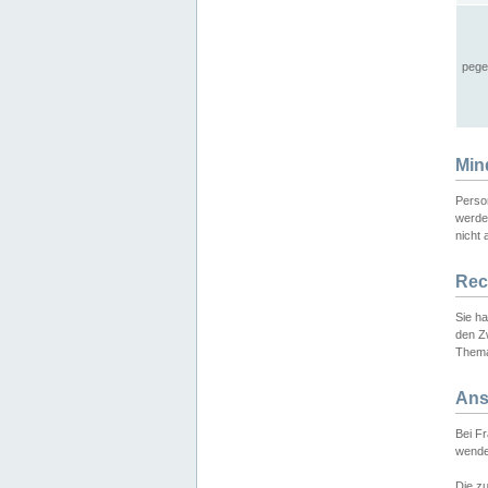
pege
Min
Perso
werde
nicht 
Rec
Sie h
den Z
Thema
Ans
Bei F
wende
Die zu