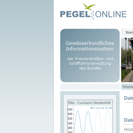
Start
Newsle
Dat
Elbe - Cuxhaven Steubenhöft
Dat
PEGEL