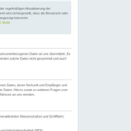
 der regelmäßigen Aktualisierung der
omit wird sichergestellt, dass die Benutzerin oder
 angezeigt bekommt.
 Mobil
 personenbezogenen Daten an uns übermitteln. Es
werden solche Daten nicht gesammelt und auch
ogenen Daten, deren Herkunft und Empfänger und
er Daten. Hierzu sowie zu weiteren Fragen zum
 Adresse an uns wenden.
neraldirektion Wasserstraßen und Schifffahrt
nd Informationsfreiheit (BfDI).