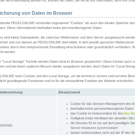
ie Verschlüsselung aktiviert ist, können die Daten, die sie an uns übermitteln, nicht von Dri
icherung von Daten im Browser
ebseite PEGELONLINE verwendet sogenannte "Cookies" als auch den lokalen Speicher des 
hern. Diese Informationen beinhalten keine personenbezogenen Daten.
es sind kleine Datenpakete, die zwischen Webbrowser und dem Server ausgetauscht werde
ichert und von diesem an PEGELONLINE übermittelt. In dem jeweils genutzten Webbrowser
ookies durch eine entsprechende Einstellung einschränken oder grundsätzlich verhindern. B
cht werden.
er "Local Storage" Technik werden Daten lokal im Browser gespeichert. Diese können auch 
hen und bei einem späteren Besuch wieder ausgelesen werden. Auch Daten im "Local Storag
ONLINE nutzt Cookies und den Local Storage, um die technisch sichere und korrekte Bereit
icht grundlegende Funktionen und ist für die einwandfreie Funktion der Website erforderlich.
kiebezeichung
Einsatzzweck
Cookie für das Session-Management des 
beinhaltet keine personenbezogenen Daten
das Cookie ist insbesondere für den
Abo-Be
Gültigkeit endet mit Ablauf der aktuellen Sit
die Session-ID ist nur auf dem jeweiligen Se
SSIONID
Server-Instanzen synchronisiert
basiert insbesondere nicht auf der IP des N