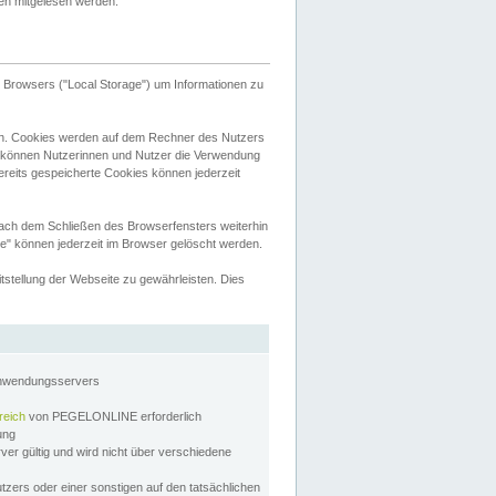
tten mitgelesen werden.
Browsers ("Local Storage") um Informationen zu
n. Cookies werden auf dem Rechner des Nutzers
 können Nutzerinnen und Nutzer die Verwendung
ereits gespeicherte Cookies können jederzeit
nach dem Schließen des Browserfensters weiterhin
e" können jederzeit im Browser gelöscht werden.
stellung der Webseite zu gewährleisten. Dies
Anwendungsservers
reich
von PEGELONLINE erforderlich
zung
rver gültig und wird nicht über verschiedene
utzers oder einer sonstigen auf den tatsächlichen