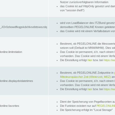
Nutzer zurückverfolgbaren Information
das Cookie ist auf HttpOnly gesetzt und dam
von "session theft")
wird von LoadBalancer des ITZBund gesetzt
JOr0zbowdfkqgskdxhlvsebttswszdq
demselben PEGELONLINE Knoten geleitetet w
das Cookie wird mit einem Verfallsdatum vo
Bestimmt, ob PEGELONLINE die Messwer
setzen soll (Default ist MNW/MHW). Dies wirk
online.limitrelation
Das Cookie ist permanent, d.h. nach einem 
vorhanden. Das Cookie wird mit einem Verfa
Die Einstellung erfolgt
hier
bzw. bei
https://w
Bestimmt, ob PEGELONLINE Zeitpunkte in
Mitteleuropäischer Zeit (Winterzeit, MEZ)
anz
lonline.displaydstdatetimes
Das Cookie ist permanent, d.h. nach einem 
vorhanden. Das Cookie wird mit einem Verfa
Die Einstellung erfolgt
hier
bzw. bei
https://w
Dient der Speicherung von Pegelfavoriten 
online.favorites
Die Funktion existiert nur auf
PEGELONLINE
Die Speicherung erfolgt im "Local Storage"