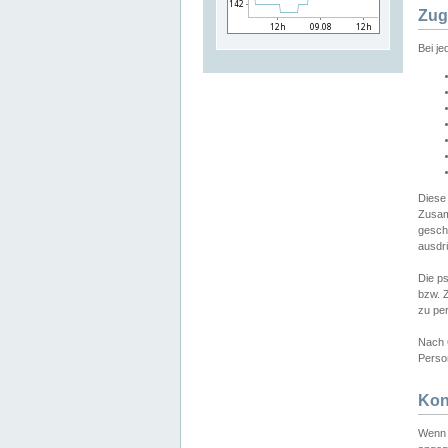
Zug
Bei j
Diese
Zusam
gesch
ausdrü
Die p
bzw. 
zu pe
Nach 
Person
Kon
Wenn 