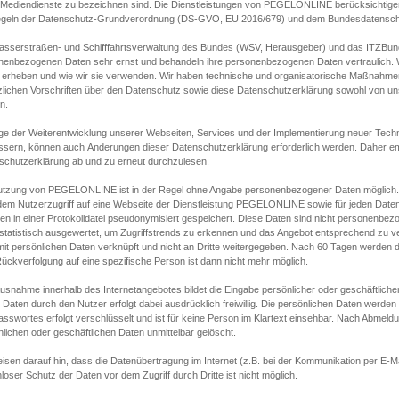
s Mediendienste zu bezeichnen sind. Die Dienstleistungen von PEGELONLINE berücksichtigen
egeln der Datenschutz-Grundverordnung (DS-GVO, EU 2016/679) und dem Bundesdatensc
asserstraßen- und Schifffahrtsverwaltung des Bundes (WSV, Herausgeber) und das ITZBund
nenbezogenen Daten sehr ernst und behandeln ihre personenbezogenen Daten vertraulich. W
 erheben und wie wir sie verwenden. Wir haben technische und organisatorische Maßnahmen g
zlichen Vorschriften über den Datenschutz sowie diese Datenschutzerklärung sowohl von uns
n.
ge der Weiterentwicklung unserer Webseiten, Services und der Implementierung neuer Techn
ssern, können auch Änderungen dieser Datenschutzerklärung erforderlich werden. Daher emp
schutzerklärung ab und zu erneut durchzulesen.
utzung von PEGELONLINE ist in der Regel ohne Angabe personenbezogener Daten möglich.
edem Nutzerzugriff auf eine Webseite der Dienstleistung PEGELONLINE sowie für jeden Dat
en in einer Protokolldatei pseudonymisiert gespeichert. Diese Daten sind nicht personenbez
statistisch ausgewertet, um Zugriffstrends zu erkennen und das Angebot entsprechend zu 
mit persönlichen Daten verknüpft und nicht an Dritte weitergegeben. Nach 60 Tagen werden d
ückverfolgung auf eine spezifische Person ist dann nicht mehr möglich.
Ausnahme innerhalb des Internetangebotes bildet die Eingabe persönlicher oder geschäftlic
 Daten durch den Nutzer erfolgt dabei ausdrücklich freiwillig. Die persönlichen Daten werden
asswortes erfolgt verschlüsselt und ist für keine Person im Klartext einsehbar. Nach Abmel
lichen oder geschäftlichen Daten unmittelbar gelöscht.
isen darauf hin, dass die Datenübertragung im Internet (z.B. bei der Kommunikation per E-Ma
loser Schutz der Daten vor dem Zugriff durch Dritte ist nicht möglich.