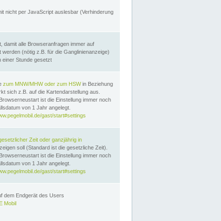
it nicht per JavaScript auslesbar (Verhinderung
, damit alle Browseranfragen immer auf
erden (nötig z.B. für die Ganglinienanzeige)
n einer Stunde gesetzt
te
zum MNW/MHW oder zum HSW
in Beziehung
t sich z.B. auf die Kartendarstellung aus.
Browserneustart ist die Einstellung immer noch
llsdatum von 1 Jahr angelegt.
ww.pegelmobil.de/gast/start#settings
gesetzlicher Zeit oder ganzjährig in
eigen soll (Standard ist die gesetzliche Zeit).
Browserneustart ist die Einstellung immer noch
llsdatum von 1 Jahr angelegt.
ww.pegelmobil.de/gast/start#settings
auf dem Endgerät des Users
 Mobil