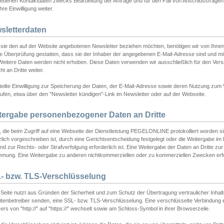
ebenen Kontaktdaten zwecks Bearbeitung der Anfrage und für den Fall von Anschlussfragen b
hre Einwilligung weiter.
sletterdaten
sie den auf der Website angebotenen Newsletter beziehen möchten, benötigen wir von Ihnen
ie Überprüfung gestatten, dass sie der Inhaber der angegebenen E-Mail-Adresse sind und m
 Weitere Daten werden nicht erhoben. Diese Daten verwenden wir ausschließlich für den Ver
cht an Dritte weiter.
teilte Einwilligung zur Speicherung der Daten, der E-Mail-Adresse sowie deren Nutzung zum
ufen, etwa über den "Newsletter kündigen"-Link im Newsletter oder auf der Webseite.
tergabe personenbezogener Daten an Dritte
 die beim Zugriff auf eine Webseite der Dienstleistung PEGELONLINE protokolliert worden sind
lich vorgeschrieben ist, durch eine Gerichtsentscheidung festgelegt oder die Weitergabe im Fa
d zur Rechts- oder Strafverfolgung erforderlich ist. Eine Weitergabe der Daten an Dritte zur 
mmung. Eine Weitergabe zu anderen nichtkommerziellen oder zu kommerziellen Zwecken erfol
- bzw. TLS-Verschlüsselung
Seite nutzt aus Gründen der Sicherheit und zum Schutz der Übertragung vertraulicher Inhalte
eitenbetreiber senden, eine SSL- bzw. TLS-Verschlüsselung. Eine verschlüsselte Verbindung 
rs von "http://" auf "https://" wechselt sowie am Schloss-Symbol in ihrer Browserzeile.