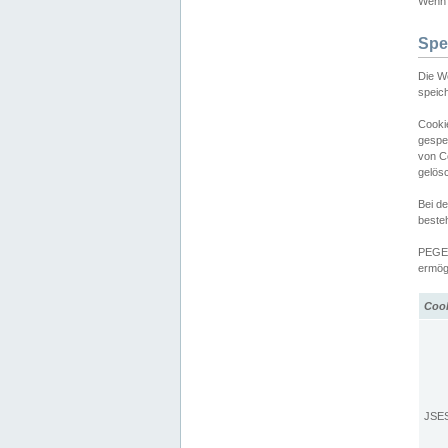
Wenn d
Spe
Die W
speic
Cooki
gespe
von C
gelös
Bei d
beste
PEGEL
ermögl
Coo
JSE