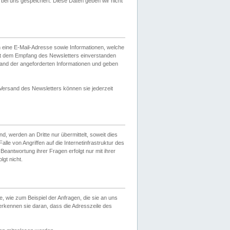
ei uns gespeichert. Diese Daten geben wir nicht
 eine E-Mail-Adresse sowie Informationen, welche
it dem Empfang des Newsletters einverstanden
sand der angeforderten Informationen und geben
 Versand des Newsletters können sie jederzeit
, werden an Dritte nur übermittelt, soweit dies
lle von Angriffen auf die Internetinfrastruktur des
Beantwortung ihrer Fragen erfolgt nur mit ihrer
gt nicht.
, wie zum Beispiel der Anfragen, die sie an uns
erkennen sie daran, dass die Adresszeile des