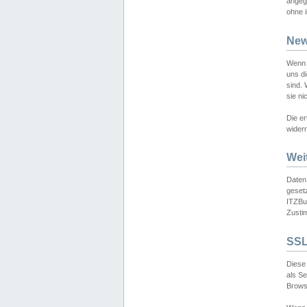
angeg
ohne i
New
Wenn 
uns d
sind.
sie ni
Die er
widerr
Wei
Daten,
gesetz
ITZBun
Zusti
SSL
Diese 
als S
Browse