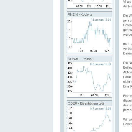
VI al
die R
RHEIN - Koblenz
Die W
perso
Daten
geset
werde
Im Zu
verbe
Daten
DONAU - Passau
Die N
Bei j
Aktion
Form 
nicht 
Eine R
Eine 
dieser
ODER - Eisenhüttenstadt
des P
persön
Wir we
lücken