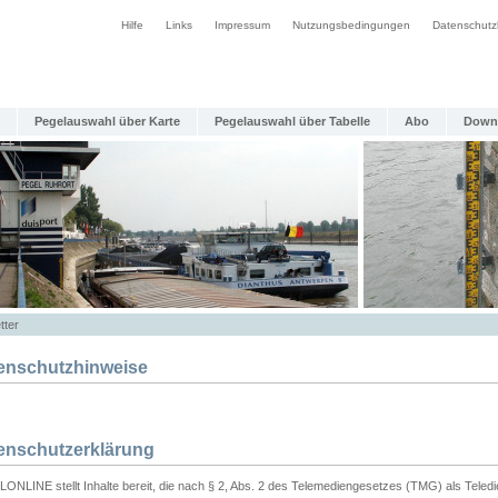
Hilfe
Links
Impressum
Nutzungsbedingungen
Datenschutz
Pegelauswahl über Karte
Pegelauswahl über Tabelle
Abo
Down
tter
enschutzhinweise
enschutzerklärung
ONLINE stellt Inhalte bereit, die nach § 2, Abs. 2 des Telemediengesetzes (TMG) als Teled