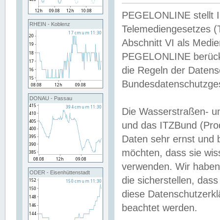
PEGELONLINE stellt Inh
RHEIN - Koblenz
Telemediengesetzes (
Abschnitt VI als Medie
PEGELONLINE berücksi
die Regeln der Date
Bundesdatenschutzge
DONAU - Passau
Die Wasserstraßen- u
und das ITZBund (Pro
Daten sehr ernst und 
möchten, dass sie wis
verwenden. Wir haben
ODER - Eisenhüttenstadt
die sicherstellen, das
diese Datenschutzerkl
beachtet werden.