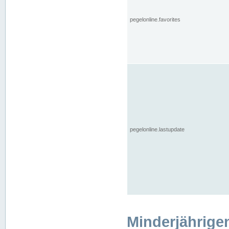
pegelonline.favorites
pegelonline.lastupdate
Minderjährige