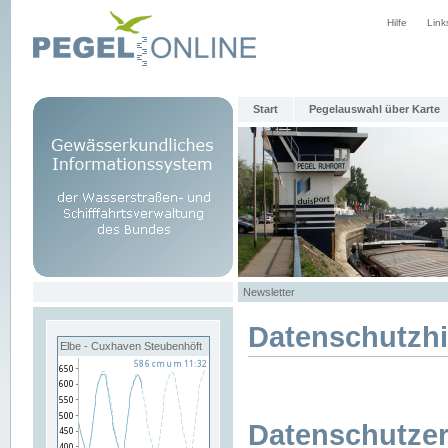
Hilfe
Link
Start
Pegelauswahl über Karte
Newsletter
Datenschutzh
Elbe - Cuxhaven Steubenhöft
Datenschutzer