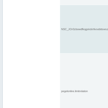
NSC_JOr0zbowdfkqgskdxhlvsebttsws
pegelonline.limitrelation