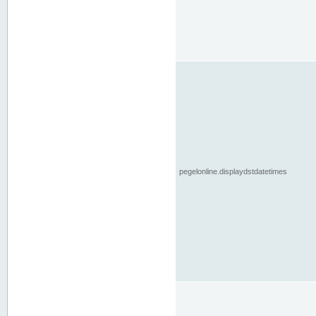
pegelonline.displaydstdatetimes