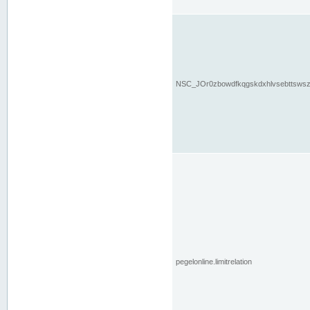
NSC_JOr0zbowdfkqgskdxhlvsebttsws
pegelonline.limitrelation