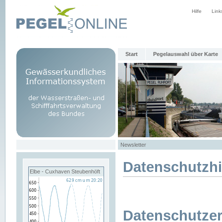
Hilfe
Link
Start
Pegelauswahl über Karte
Newsletter
Datenschutzh
Elbe - Cuxhaven Steubenhöft
Datenschutzer