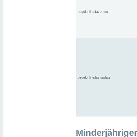
pegelonline.favorites
pegelonline.lastupdate
Minderjährige