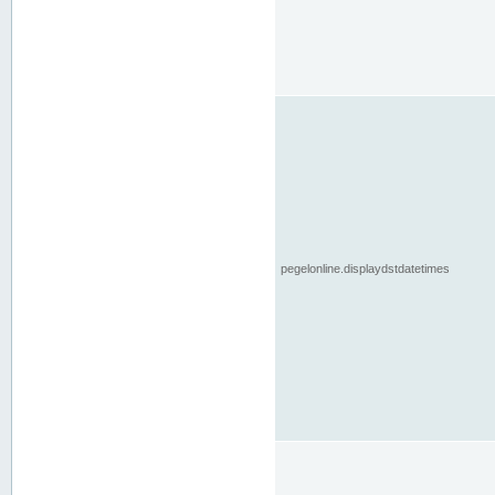
pegelonline.displaydstdatetimes