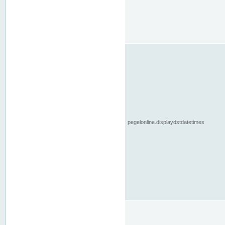
pegelonline.displaydstdatetimes