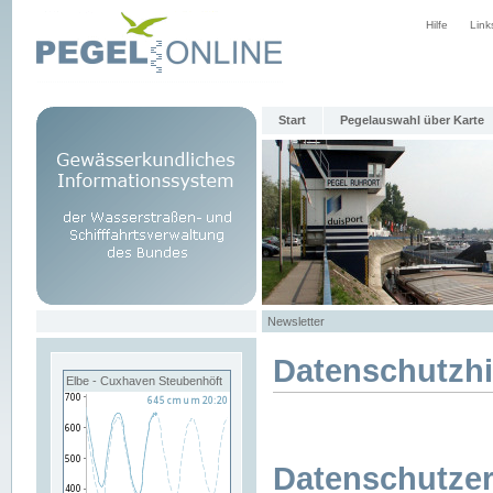
Hilfe
Link
Start
Pegelauswahl über Karte
Newsletter
Datenschutzh
Elbe - Cuxhaven Steubenhöft
Datenschutzer