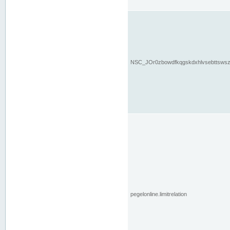
NSC_JOr0zbowdfkqgskdxhlvsebttsws
pegelonline.limitrelation