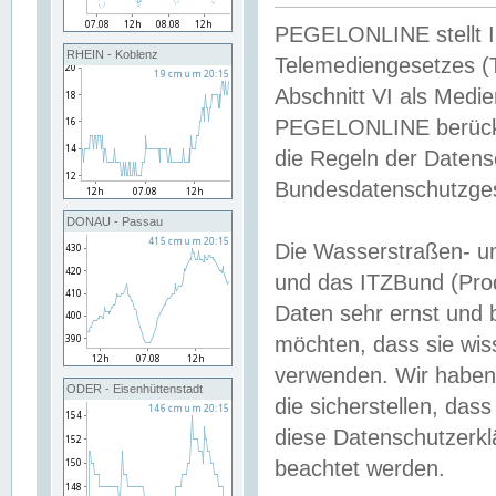
PEGELONLINE stellt Inh
RHEIN - Koblenz
Telemediengesetzes (
Abschnitt VI als Medie
PEGELONLINE berücksi
die Regeln der Date
Bundesdatenschutzge
DONAU - Passau
Die Wasserstraßen- u
und das ITZBund (Pro
Daten sehr ernst und 
möchten, dass sie wis
verwenden. Wir haben
ODER - Eisenhüttenstadt
die sicherstellen, das
diese Datenschutzerkl
beachtet werden.