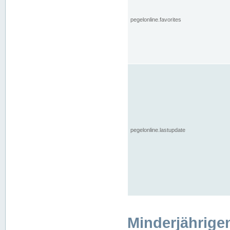
pegelonline.favorites
pegelonline.lastupdate
Minderjährige