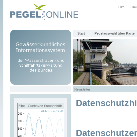
Hilfe
Link
Start
Pegelauswahl über Karte
Newsletter
Datenschutzh
Elbe - Cuxhaven Steubenhöft
Datenschutzer