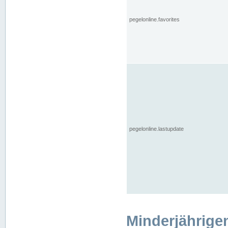
pegelonline.favorites
pegelonline.lastupdate
Minderjährige