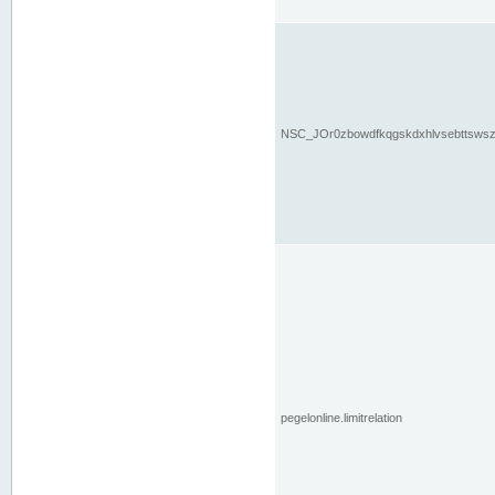
NSC_JOr0zbowdfkqgskdxhlvsebttsws
pegelonline.limitrelation