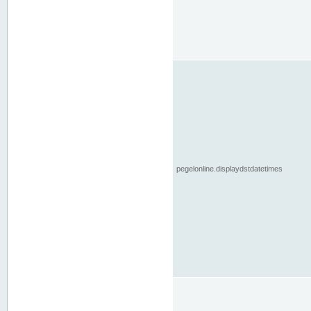
pegelonline.displaydstdatetimes