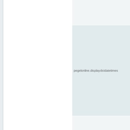
pegelonline.displaydstdatetimes