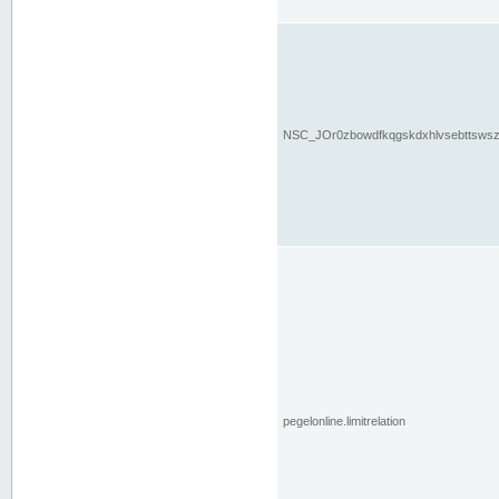
NSC_JOr0zbowdfkqgskdxhlvsebttsws
pegelonline.limitrelation