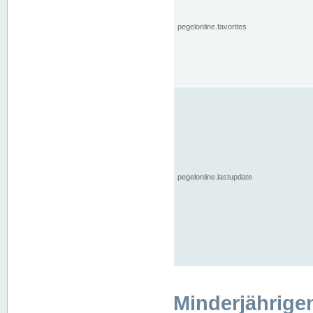
pegelonline.favorites
pegelonline.lastupdate
Minderjährige