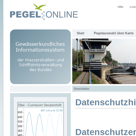
Hilfe
Link
Start
Pegelauswahl über Karte
Newsletter
Datenschutzh
Elbe - Cuxhaven Steubenhöft
Datenschutzer