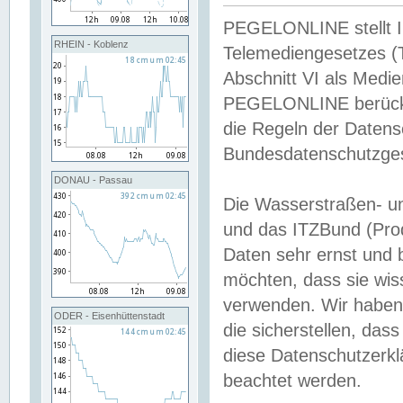
PEGELONLINE stellt Inh
RHEIN - Koblenz
Telemediengesetzes (
Abschnitt VI als Medie
PEGELONLINE berücksi
die Regeln der Date
Bundesdatenschutzge
DONAU - Passau
Die Wasserstraßen- u
und das ITZBund (Pro
Daten sehr ernst und 
möchten, dass sie wis
verwenden. Wir haben
ODER - Eisenhüttenstadt
die sicherstellen, das
diese Datenschutzerkl
beachtet werden.