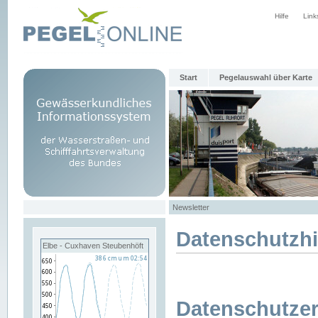
Hilfe
Link
Start
Pegelauswahl über Karte
Newsletter
Datenschutzh
Elbe - Cuxhaven Steubenhöft
Datenschutzer