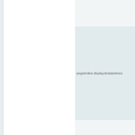
pegelonline.displaydstdatetimes