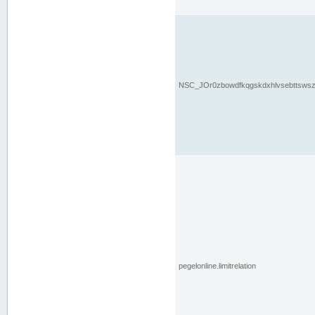
NSC_JOr0zbowdfkqgskdxhlvsebttsws
pegelonline.limitrelation