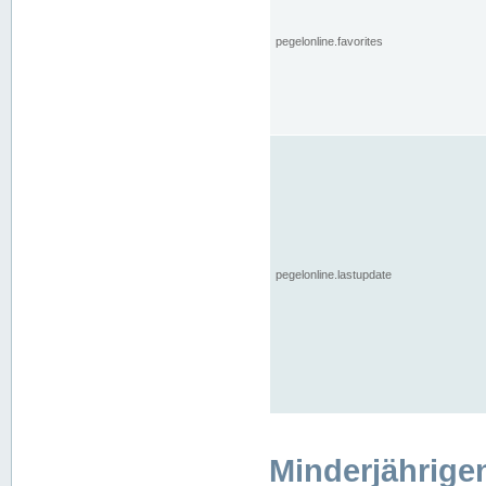
pegelonline.favorites
pegelonline.lastupdate
Minderjährige