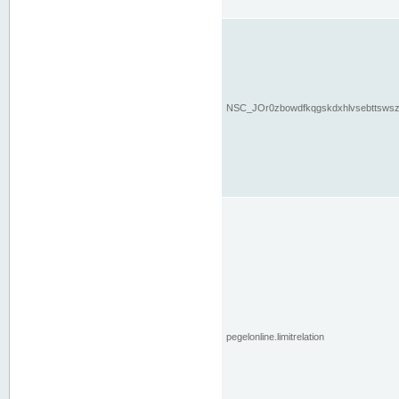
NSC_JOr0zbowdfkqgskdxhlvsebttsws
pegelonline.limitrelation