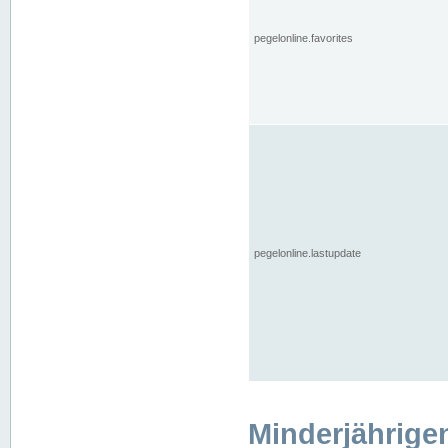
pegelonline.favorites
pegelonline.lastupdate
Minderjährige