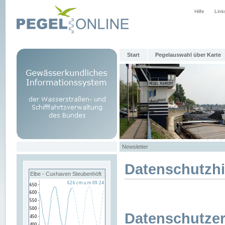
Hilfe
Link
Start
Pegelauswahl über Karte
Newsletter
Datenschutzh
Elbe - Cuxhaven Steubenhöft
Datenschutzer