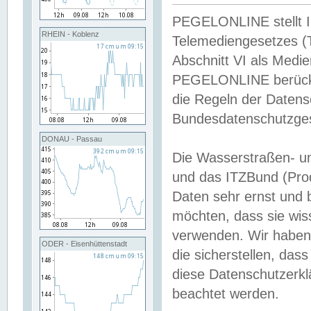
PEGELONLINE stellt Inh
RHEIN - Koblenz
Telemediengesetzes (
Abschnitt VI als Medie
PEGELONLINE berücksi
die Regeln der Date
Bundesdatenschutzge
DONAU - Passau
Die Wasserstraßen- u
und das ITZBund (Pro
Daten sehr ernst und 
möchten, dass sie wis
verwenden. Wir haben
ODER - Eisenhüttenstadt
die sicherstellen, das
diese Datenschutzerkl
beachtet werden.