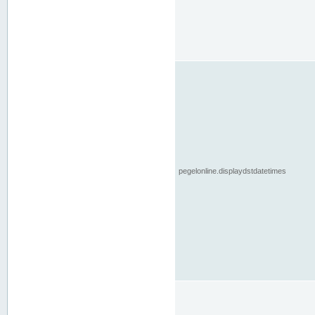
pegelonline.displaydstdatetimes