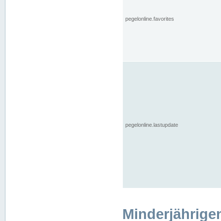
pegelonline.favorites
pegelonline.lastupdate
Minderjährige