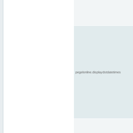
pegelonline.displaydstdatetimes