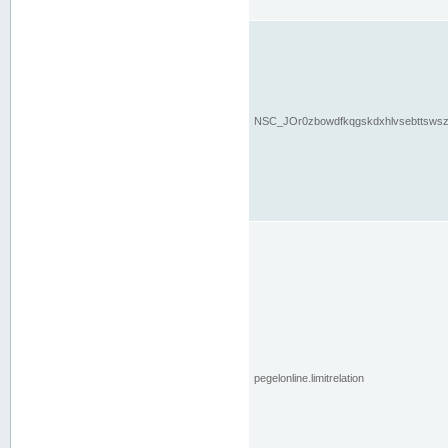
NSC_JOr0zbowdfkqgskdxhlvsebttsws
pegelonline.limitrelation