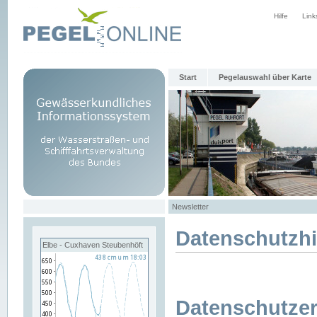
Hilfe
Link
Start
Pegelauswahl über Karte
Newsletter
Datenschutzh
Elbe - Cuxhaven Steubenhöft
Datenschutzer