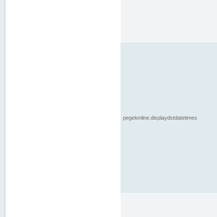
pegelonline.displaydstdatetimes