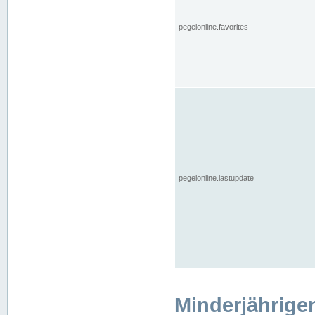
pegelonline.favorites
pegelonline.lastupdate
Minderjährige