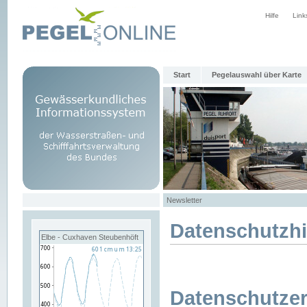
Hilfe
Link
Start
Pegelauswahl über Karte
Newsletter
Datenschutzh
Elbe - Cuxhaven Steubenhöft
Datenschutzer