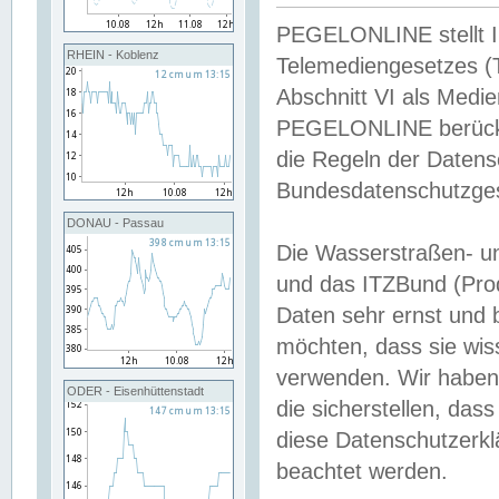
PEGELONLINE stellt Inh
RHEIN - Koblenz
Telemediengesetzes (
Abschnitt VI als Medie
PEGELONLINE berücksi
die Regeln der Date
Bundesdatenschutzge
DONAU - Passau
Die Wasserstraßen- u
und das ITZBund (Pro
Daten sehr ernst und 
möchten, dass sie wis
verwenden. Wir haben
ODER - Eisenhüttenstadt
die sicherstellen, das
diese Datenschutzerkl
beachtet werden.