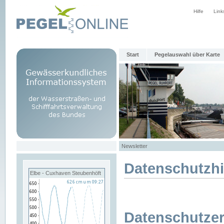
Hilfe
Link
Start
Pegelauswahl über Karte
Newsletter
Datenschutzh
Elbe - Cuxhaven Steubenhöft
Datenschutzer