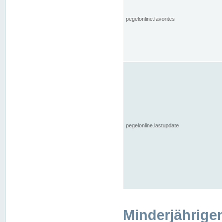
pegelonline.favorites
pegelonline.lastupdate
Minderjährige