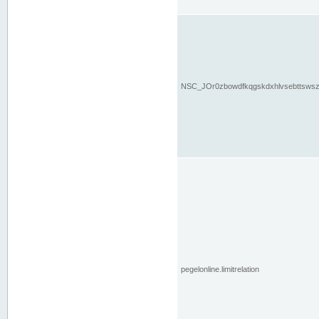
NSC_JOr0zbowdfkqgskdxhlvsebttsws
pegelonline.limitrelation