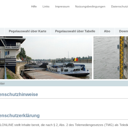
Hilfe
Links
Impressum
Nutzungsbedingungen
Datenschutz
Pegelauswahl über Karte
Pegelauswahl über Tabelle
Abo
Down
tter
enschutzhinweise
enschutzerklärung
ONLINE stellt Inhalte bereit, die nach § 2, Abs. 2 des Telemediengesetzes (TMG) als Teled