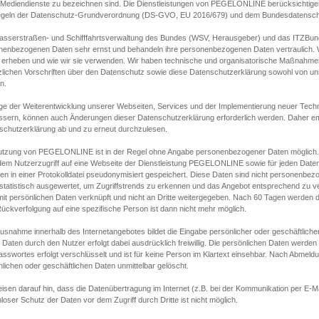
s Mediendienste zu bezeichnen sind. Die Dienstleistungen von PEGELONLINE berücksichtigen
egeln der Datenschutz-Grundverordnung (DS-GVO, EU 2016/679) und dem Bundesdatensc
asserstraßen- und Schifffahrtsverwaltung des Bundes (WSV, Herausgeber) und das ITZBund
nenbezogenen Daten sehr ernst und behandeln ihre personenbezogenen Daten vertraulich. W
 erheben und wie wir sie verwenden. Wir haben technische und organisatorische Maßnahmen g
zlichen Vorschriften über den Datenschutz sowie diese Datenschutzerklärung sowohl von uns
n.
ge der Weiterentwicklung unserer Webseiten, Services und der Implementierung neuer Techn
ssern, können auch Änderungen dieser Datenschutzerklärung erforderlich werden. Daher emp
schutzerklärung ab und zu erneut durchzulesen.
utzung von PEGELONLINE ist in der Regel ohne Angabe personenbezogener Daten möglich.
edem Nutzerzugriff auf eine Webseite der Dienstleistung PEGELONLINE sowie für jeden Dat
en in einer Protokolldatei pseudonymisiert gespeichert. Diese Daten sind nicht personenbez
statistisch ausgewertet, um Zugriffstrends zu erkennen und das Angebot entsprechend zu 
mit persönlichen Daten verknüpft und nicht an Dritte weitergegeben. Nach 60 Tagen werden d
ückverfolgung auf eine spezifische Person ist dann nicht mehr möglich.
Ausnahme innerhalb des Internetangebotes bildet die Eingabe persönlicher oder geschäftlic
 Daten durch den Nutzer erfolgt dabei ausdrücklich freiwillig. Die persönlichen Daten werden
asswortes erfolgt verschlüsselt und ist für keine Person im Klartext einsehbar. Nach Abmel
lichen oder geschäftlichen Daten unmittelbar gelöscht.
isen darauf hin, dass die Datenübertragung im Internet (z.B. bei der Kommunikation per E-Ma
loser Schutz der Daten vor dem Zugriff durch Dritte ist nicht möglich.