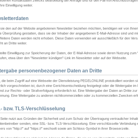
ebenen Kontaktdaten zwecks Bearbeitung der Anfrage und für den Fall von Anschlussfragen b
hre Einwilligung weiter.
sletterdaten
sie den auf der Website angebotenen Newsletter beziehen möchten, benötigen wir von Ihnen
ie Überprüfung gestatten, dass sie der Inhaber der angegebenen E-Mail-Adresse sind und m
 Weitere Daten werden nicht erhoben. Diese Daten verwenden wir ausschließlich für den Ver
cht an Dritte weiter.
teilte Einwilligung zur Speicherung der Daten, der E-Mail-Adresse sowie deren Nutzung zum
ufen, etwa über den "Newsletter kündigen"-Link im Newsletter oder auf der Webseite.
tergabe personenbezogener Daten an Dritte
 die beim Zugriff auf eine Webseite der Dienstleistung PEGELONLINE protokolliert worden sind
lich vorgeschrieben ist, durch eine Gerichtsentscheidung festgelegt oder die Weitergabe im Fa
d zur Rechts- oder Strafverfolgung erforderlich ist. Eine Weitergabe der Daten an Dritte zur 
mmung. Eine Weitergabe zu anderen nichtkommerziellen oder zu kommerziellen Zwecken erfol
- bzw. TLS-Verschlüsselung
Seite nutzt aus Gründen der Sicherheit und zum Schutz der Übertragung vertraulicher Inhalte
eitenbetreiber senden, eine SSL- bzw. TLS-Verschlüsselung. Eine verschlüsselte Verbindung 
rs von "http://" auf "https://" wechselt sowie am Schloss-Symbol in ihrer Browserzeile.