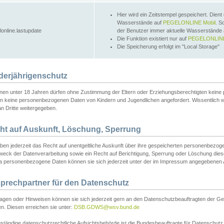
Hier wird ein Zeitstempel gespeichert. Dient
Wasserstände auf
PEGELONLINE Mobil
. S
lonline.lastupdate
der Benutzer immer aktuelle Wasserstände
Die Funktion existiert nur auf
PEGELONLINE
Die Speicherung erfolgt im "Local Storage"
derjährigenschutz
nen unter 18 Jahren dürfen ohne Zustimmung der Eltern oder Erziehungsberechtigten keine
n keine personenbezogenen Daten von Kindern und Jugendlichen angefordert. Wissentlich 
an Dritte weitergegeben.
ht auf Auskunft, Löschung, Sperrung
aben jederzeit das Recht auf unentgeltliche Auskunft über ihre gespeicherten personenbez
weck der Datenverarbeitung sowie ein Recht auf Berichtigung, Sperrung oder Löschung dies
 personenbezogene Daten können sie sich jederzeit unter der im Impressum angegebenen
prechpartner für den Datenschutz
ragen oder Hinweisen können sie sich jederzeit gern an den Datenschutzbeauftragten der Ge
n. Diesen erreichen sie unter:
DSB.GDWS@wsv.bund.de
ständige datenschutzrechtliche Aufsichtsbehörde ist die Bundesbeauftragte für Datenschutz u