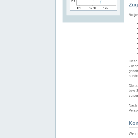
Zug
Bei j
Diese
Zusam
gesch
ausdrü
Die p
bzw. 
zu pe
Nach 
Person
Kon
Wenn 