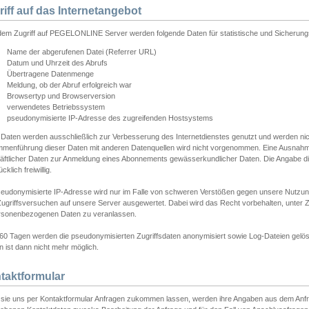
riff auf das Internetangebot
edem Zugriff auf PEGELONLINE Server werden folgende Daten für statistische und Sicherun
Name der abgerufenen Datei (Referrer URL)
Datum und Uhrzeit des Abrufs
Übertragene Datenmenge
Meldung, ob der Abruf erfolgreich war
Browsertyp und Browserversion
verwendetes Betriebssystem
pseudonymisierte IP-Adresse des zugreifenden Hostsystems
 Daten werden ausschließlich zur Verbesserung des Internetdienstes genutzt und werden ni
menführung dieser Daten mit anderen Datenquellen wird nicht vorgenommen. Eine Ausnahme 
äftlicher Daten zur Anmeldung eines Abonnements gewässerkundlicher Daten. Die Angabe die
cklich freiwillig.
seudonymisierte IP-Adresse wird nur im Falle von schweren Verstößen gegen unsere Nutzun
Zugriffsversuchen auf unsere Server ausgewertet. Dabei wird das Recht vorbehalten, unter Z
rsonenbezogenen Daten zu veranlassen.
60 Tagen werden die pseudonymisierten Zugriffsdaten anonymisiert sowie Log-Dateien gelösc
 ist dann nicht mehr möglich.
taktformular
sie uns per Kontaktformular Anfragen zukommen lassen, werden ihre Angaben aus dem Anfrag