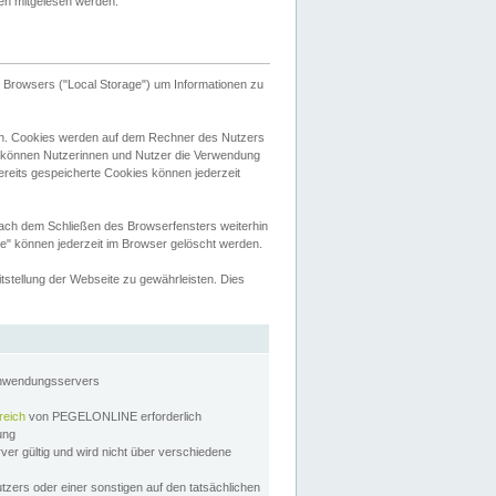
tten mitgelesen werden.
Browsers ("Local Storage") um Informationen zu
n. Cookies werden auf dem Rechner des Nutzers
 können Nutzerinnen und Nutzer die Verwendung
ereits gespeicherte Cookies können jederzeit
nach dem Schließen des Browserfensters weiterhin
e" können jederzeit im Browser gelöscht werden.
stellung der Webseite zu gewährleisten. Dies
Anwendungsservers
reich
von PEGELONLINE erforderlich
zung
rver gültig und wird nicht über verschiedene
utzers oder einer sonstigen auf den tatsächlichen