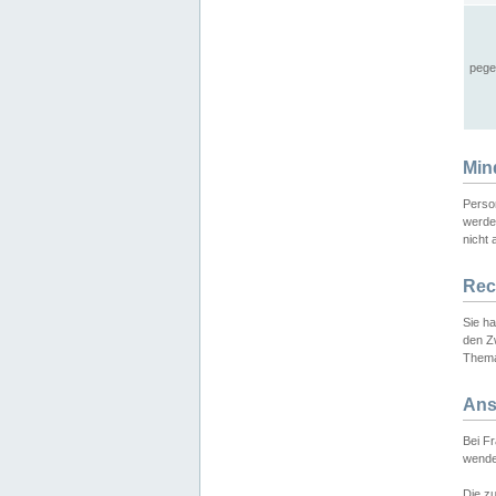
pege
Min
Perso
werde
nicht 
Rec
Sie h
den Z
Thema
Ans
Bei F
wende
Die zu