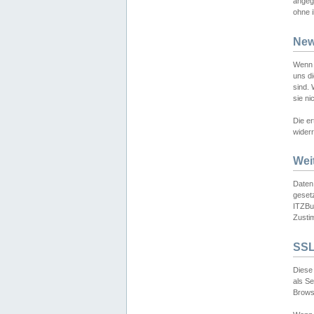
angeg
ohne i
New
Wenn 
uns d
sind.
sie ni
Die er
widerr
Wei
Daten,
gesetz
ITZBun
Zusti
SSL
Diese 
als S
Browse