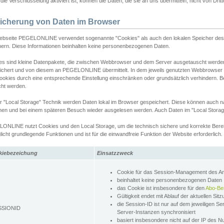
ie Verschlüsselung aktiviert ist, können die Daten, die sie an uns übermitteln, nicht von Dri
icherung von Daten im Browser
ebseite PEGELONLINE verwendet sogenannte "Cookies" als auch den lokalen Speicher des 
hern. Diese Informationen beinhalten keine personenbezogenen Daten.
es sind kleine Datenpakete, die zwischen Webbrowser und dem Server ausgetauscht werde
ichert und von diesem an PEGELONLINE übermittelt. In dem jeweils genutzten Webbrowser
ookies durch eine entsprechende Einstellung einschränken oder grundsätzlich verhindern. B
cht werden.
er "Local Storage" Technik werden Daten lokal im Browser gespeichert. Diese können auch 
hen und bei einem späteren Besuch wieder ausgelesen werden. Auch Daten im "Local Storag
ONLINE nutzt Cookies und den Local Storage, um die technisch sichere und korrekte Bereit
icht grundlegende Funktionen und ist für die einwandfreie Funktion der Website erforderlich.
kiebezeichung
Einsatzzweck
Cookie für das Session-Management des 
beinhaltet keine personenbezogenen Daten
das Cookie ist insbesondere für den
Abo-Be
Gültigkeit endet mit Ablauf der aktuellen Sit
die Session-ID ist nur auf dem jeweiligen Se
SSIONID
Server-Instanzen synchronisiert
basiert insbesondere nicht auf der IP des N