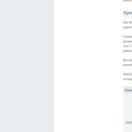
Wenn d
Spe
Die W
speic
Cooki
gespe
von C
gelös
Bei d
beste
PEGEL
ermögl
Coo
JSE