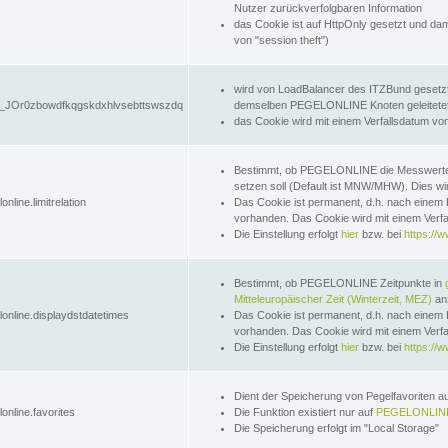
Nutzer zurückverfolgbaren Information
das Cookie ist auf HttpOnly gesetzt und dam
von "session theft")
wird von LoadBalancer des ITZBund gesetzt
JOr0zbowdfkqgskdxhlvsebttswszdq
demselben PEGELONLINE Knoten geleitetet w
das Cookie wird mit einem Verfallsdatum vo
Bestimmt, ob PEGELONLINE die Messwer
setzen soll (Default ist MNW/MHW). Dies wirk
online.limitrelation
Das Cookie ist permanent, d.h. nach einem 
vorhanden. Das Cookie wird mit einem Verfa
Die Einstellung erfolgt
hier
bzw. bei
https://w
Bestimmt, ob PEGELONLINE Zeitpunkte in
Mitteleuropäischer Zeit (Winterzeit, MEZ)
anz
lonline.displaydstdatetimes
Das Cookie ist permanent, d.h. nach einem 
vorhanden. Das Cookie wird mit einem Verfa
Die Einstellung erfolgt
hier
bzw. bei
https://w
Dient der Speicherung von Pegelfavoriten 
online.favorites
Die Funktion existiert nur auf
PEGELONLINE
Die Speicherung erfolgt im "Local Storage"