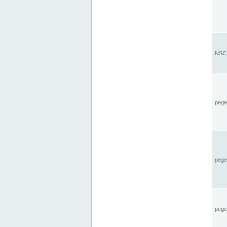
NSC_
pegel
pege
pegel