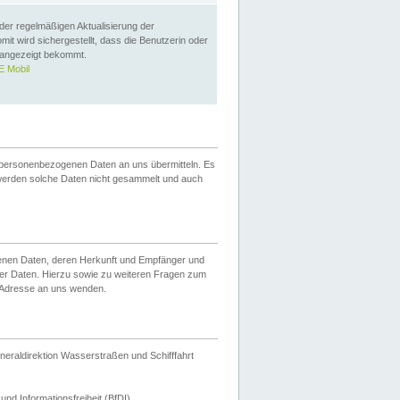
 der regelmäßigen Aktualisierung der
omit wird sichergestellt, dass die Benutzerin oder
 angezeigt bekommt.
 Mobil
 personenbezogenen Daten an uns übermitteln. Es
werden solche Daten nicht gesammelt und auch
ogenen Daten, deren Herkunft und Empfänger und
er Daten. Hierzu sowie zu weiteren Fragen zum
 Adresse an uns wenden.
neraldirektion Wasserstraßen und Schifffahrt
nd Informationsfreiheit (BfDI).