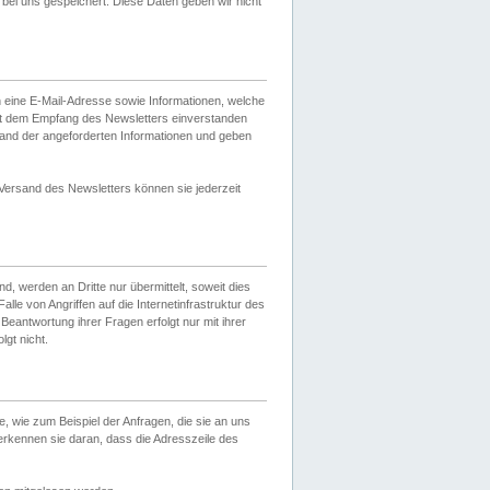
ei uns gespeichert. Diese Daten geben wir nicht
 eine E-Mail-Adresse sowie Informationen, welche
it dem Empfang des Newsletters einverstanden
sand der angeforderten Informationen und geben
 Versand des Newsletters können sie jederzeit
, werden an Dritte nur übermittelt, soweit dies
lle von Angriffen auf die Internetinfrastruktur des
Beantwortung ihrer Fragen erfolgt nur mit ihrer
gt nicht.
, wie zum Beispiel der Anfragen, die sie an uns
erkennen sie daran, dass die Adresszeile des