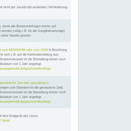
it nicht per JavaScript auslesbar (Verhinderung
, damit alle Browseranfragen immer auf
erden (nötig z.B. für die Ganglinienanzeige)
n einer Stunde gesetzt
te
zum MNW/MHW oder zum HSW
in Beziehung
t sich z.B. auf die Kartendarstellung aus.
Browserneustart ist die Einstellung immer noch
llsdatum von 1 Jahr angelegt.
ww.pegelmobil.de/gast/start#settings
gesetzlicher Zeit oder ganzjährig in
eigen soll (Standard ist die gesetzliche Zeit).
Browserneustart ist die Einstellung immer noch
llsdatum von 1 Jahr angelegt.
ww.pegelmobil.de/gast/start#settings
auf dem Endgerät des Users
 Mobil