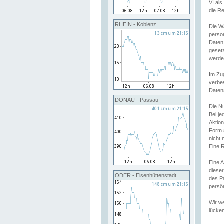
VI al
die R
RHEIN - Koblenz
Die W
perso
Daten
geset
werde
Im Zu
verbe
Daten
DONAU - Passau
Die N
Bei j
Aktion
Form 
nicht 
Eine R
Eine 
dieser
ODER - Eisenhüttenstadt
des P
persön
Wir we
lücken