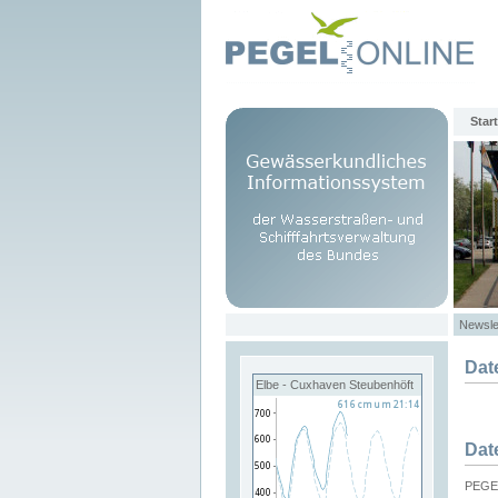
Start
Newsle
Dat
Elbe - Cuxhaven Steubenhöft
Dat
PEGEL