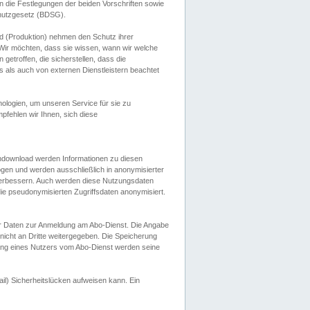
 die Festlegungen der beiden Vorschriften sowie
hutzgesetz (BDSG).
 (Produktion) nehmen den Schutz ihrer
ir möchten, dass sie wissen, wann wir welche
etroffen, die sicherstellen, dass die
 als auch von externen Dienstleistern beachtet
ologien, um unseren Service für sie zu
fehlen wir Ihnen, sich diese
endownload werden Informationen zu diesen
ogen und werden ausschließlich in anonymisierter
verbessern. Auch werden diese Nutzungsdaten
ie pseudonymisierten Zugriffsdaten anonymisiert.
her Daten zur Anmeldung am Abo-Dienst. Die Angabe
 nicht an Dritte weitergegeben. Die Speicherung
dung eines Nutzers vom Abo-Dienst werden seine
il) Sicherheitslücken aufweisen kann. Ein