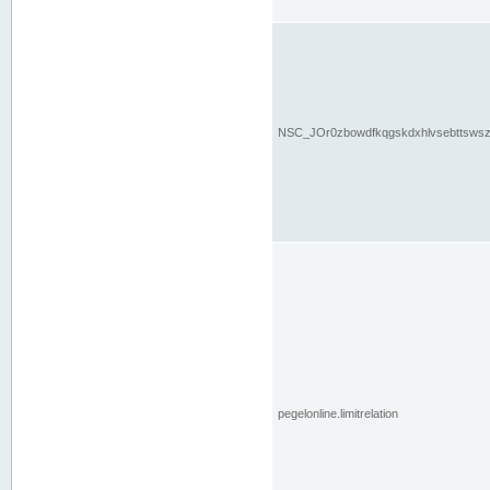
NSC_JOr0zbowdfkqgskdxhlvsebttsws
pegelonline.limitrelation