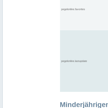
pegelonline.favorites
pegelonline.lastupdate
Minderjährige