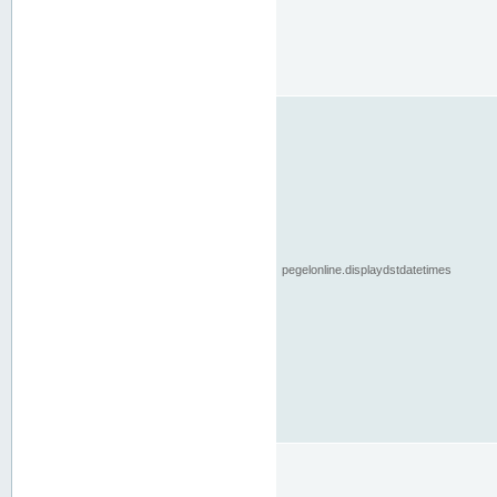
pegelonline.displaydstdatetimes