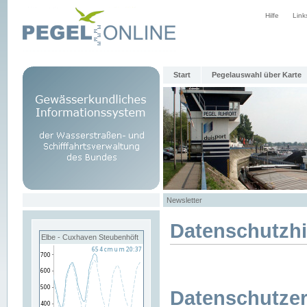
Hilfe
Link
Start
Pegelauswahl über Karte
Newsletter
Datenschutzh
Elbe - Cuxhaven Steubenhöft
Datenschutzer