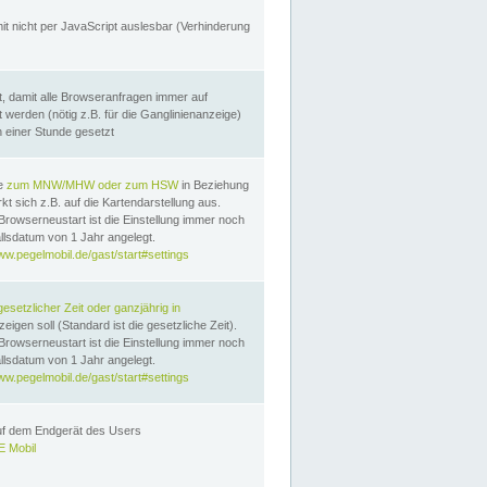
it nicht per JavaScript auslesbar (Verhinderung
, damit alle Browseranfragen immer auf
erden (nötig z.B. für die Ganglinienanzeige)
n einer Stunde gesetzt
te
zum MNW/MHW oder zum HSW
in Beziehung
t sich z.B. auf die Kartendarstellung aus.
Browserneustart ist die Einstellung immer noch
llsdatum von 1 Jahr angelegt.
ww.pegelmobil.de/gast/start#settings
gesetzlicher Zeit oder ganzjährig in
eigen soll (Standard ist die gesetzliche Zeit).
Browserneustart ist die Einstellung immer noch
llsdatum von 1 Jahr angelegt.
ww.pegelmobil.de/gast/start#settings
auf dem Endgerät des Users
 Mobil