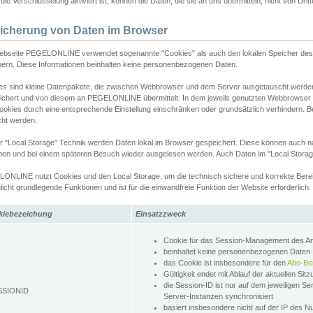
ie Verschlüsselung aktiviert ist, können die Daten, die sie an uns übermitteln, nicht von Dri
icherung von Daten im Browser
ebseite PEGELONLINE verwendet sogenannte "Cookies" als auch den lokalen Speicher des 
hern. Diese Informationen beinhalten keine personenbezogenen Daten.
es sind kleine Datenpakete, die zwischen Webbrowser und dem Server ausgetauscht werde
ichert und von diesem an PEGELONLINE übermittelt. In dem jeweils genutzten Webbrowser
ookies durch eine entsprechende Einstellung einschränken oder grundsätzlich verhindern. B
cht werden.
er "Local Storage" Technik werden Daten lokal im Browser gespeichert. Diese können auch 
hen und bei einem späteren Besuch wieder ausgelesen werden. Auch Daten im "Local Storag
ONLINE nutzt Cookies und den Local Storage, um die technisch sichere und korrekte Bereit
icht grundlegende Funktionen und ist für die einwandfreie Funktion der Website erforderlich.
kiebezeichung
Einsatzzweck
Cookie für das Session-Management des 
beinhaltet keine personenbezogenen Daten
das Cookie ist insbesondere für den
Abo-Be
Gültigkeit endet mit Ablauf der aktuellen Sit
die Session-ID ist nur auf dem jeweiligen Se
SSIONID
Server-Instanzen synchronisiert
basiert insbesondere nicht auf der IP des N