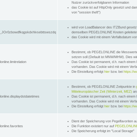
Nutzer zurückverfolgbaren Information
das Cookie ist auf HttpOnly gesetzt und dam
von "session theft")
wird von LoadBalancer des ITZBund gesetzt
JOr0zbowdfkqgskdxhlvsebttswszdq
demselben PEGELONLINE Knoten geleitetet w
das Cookie wird mit einem Verfallsdatum vo
Bestimmt, ob PEGELONLINE die Messwer
setzen soll (Default ist MNW/MHW). Dies wirk
online.limitrelation
Das Cookie ist permanent, d.h. nach einem 
vorhanden. Das Cookie wird mit einem Verfa
Die Einstellung erfolgt
hier
bzw. bei
https://w
Bestimmt, ob PEGELONLINE Zeitpunkte in
Mitteleuropäischer Zeit (Winterzeit, MEZ)
anz
lonline.displaydstdatetimes
Das Cookie ist permanent, d.h. nach einem 
vorhanden. Das Cookie wird mit einem Verfa
Die Einstellung erfolgt
hier
bzw. bei
https://w
Dient der Speicherung von Pegelfavoriten 
online.favorites
Die Funktion existiert nur auf
PEGELONLINE
Die Speicherung erfolgt im "Local Storage"