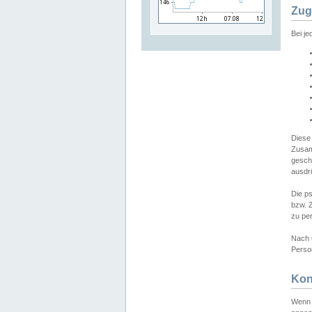
Zug
Bei j
Diese
Zusam
gesch
ausdrü
Die p
bzw. 
zu pe
Nach 
Person
Kon
Wenn 