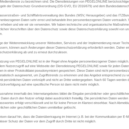
s Mediendienste zu bezeichnen sind. Die Dienstleistungen von PEGELONLINE berücksichtigen
egeln der Datenschutz-Grundverordnung (DS-GVO, EU 2016/679) und dem Bundesdatensc
asserstraßen- und Schifffahrtsverwaltung des Bundes (WSV, Herausgeber) und das ITZBund
nenbezogenen Daten sehr ernst und behandeln ihre personenbezogenen Daten vertraulich. W
 erheben und wie wir sie verwenden. Wir haben technische und organisatorische Maßnahmen g
zlichen Vorschriften über den Datenschutz sowie diese Datenschutzerklärung sowohl von uns
n.
ge der Weiterentwicklung unserer Webseiten, Services und der Implementierung neuer Techn
ssern, können auch Änderungen dieser Datenschutzerklärung erforderlich werden. Daher emp
schutzerklärung ab und zu erneut durchzulesen.
utzung von PEGELONLINE ist in der Regel ohne Angabe personenbezogener Daten möglich.
edem Nutzerzugriff auf eine Webseite der Dienstleistung PEGELONLINE sowie für jeden Dat
en in einer Protokolldatei pseudonymisiert gespeichert. Diese Daten sind nicht personenbez
statistisch ausgewertet, um Zugriffstrends zu erkennen und das Angebot entsprechend zu 
mit persönlichen Daten verknüpft und nicht an Dritte weitergegeben. Nach 60 Tagen werden d
ückverfolgung auf eine spezifische Person ist dann nicht mehr möglich.
Ausnahme innerhalb des Internetangebotes bildet die Eingabe persönlicher oder geschäftlic
 Daten durch den Nutzer erfolgt dabei ausdrücklich freiwillig. Die persönlichen Daten werden
asswortes erfolgt verschlüsselt und ist für keine Person im Klartext einsehbar. Nach Abmel
lichen oder geschäftlichen Daten unmittelbar gelöscht.
isen darauf hin, dass die Datenübertragung im Internet (z.B. bei der Kommunikation per E-Ma
loser Schutz der Daten vor dem Zugriff durch Dritte ist nicht möglich.