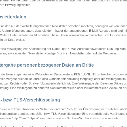
ebenen Kontaktdaten zwecks Bearbeitung der Anfrage und für den Fall von Anschlussfragen b
hre Einwilligung weiter.
sletterdaten
sie den auf der Website angebotenen Newsletter beziehen möchten, benötigen wir von Ihnen
ie Überprüfung gestatten, dass sie der Inhaber der angegebenen E-Mail-Adresse sind und m
 Weitere Daten werden nicht erhoben. Diese Daten verwenden wir ausschließlich für den Ver
cht an Dritte weiter.
teilte Einwilligung zur Speicherung der Daten, der E-Mail-Adresse sowie deren Nutzung zum
ufen, etwa über den "Newsletter kündigen"-Link im Newsletter oder auf der Webseite.
tergabe personenbezogener Daten an Dritte
 die beim Zugriff auf eine Webseite der Dienstleistung PEGELONLINE protokolliert worden sind
lich vorgeschrieben ist, durch eine Gerichtsentscheidung festgelegt oder die Weitergabe im Fa
d zur Rechts- oder Strafverfolgung erforderlich ist. Eine Weitergabe der Daten an Dritte zur 
mmung. Eine Weitergabe zu anderen nichtkommerziellen oder zu kommerziellen Zwecken erfol
- bzw. TLS-Verschlüsselung
Seite nutzt aus Gründen der Sicherheit und zum Schutz der Übertragung vertraulicher Inhalte
eitenbetreiber senden, eine SSL- bzw. TLS-Verschlüsselung. Eine verschlüsselte Verbindung 
rs von "http://" auf "https://" wechselt sowie am Schloss-Symbol in ihrer Browserzeile.