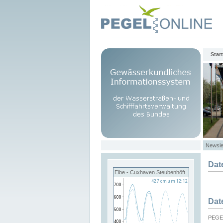
Start
Newsle
Dat
Elbe - Cuxhaven Steubenhöft
Dat
PEGEL