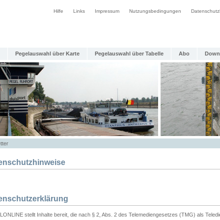
Hilfe
Links
Impressum
Nutzungsbedingungen
Datenschutz
Pegelauswahl über Karte
Pegelauswahl über Tabelle
Abo
Down
tter
enschutzhinweise
enschutzerklärung
ONLINE stellt Inhalte bereit, die nach § 2, Abs. 2 des Telemediengesetzes (TMG) als Teled