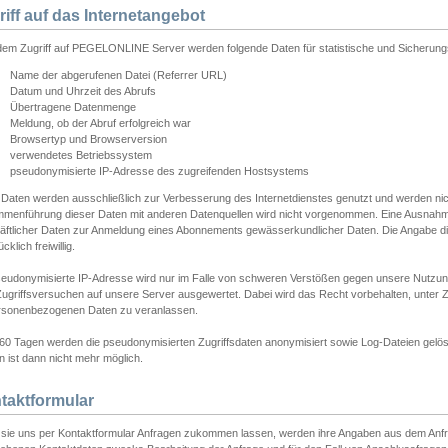
riff auf das Internetangebot
edem Zugriff auf PEGELONLINE Server werden folgende Daten für statistische und Sicherun
Name der abgerufenen Datei (Referrer URL)
Datum und Uhrzeit des Abrufs
Übertragene Datenmenge
Meldung, ob der Abruf erfolgreich war
Browsertyp und Browserversion
verwendetes Betriebssystem
pseudonymisierte IP-Adresse des zugreifenden Hostsystems
 Daten werden ausschließlich zur Verbesserung des Internetdienstes genutzt und werden ni
menführung dieser Daten mit anderen Datenquellen wird nicht vorgenommen. Eine Ausnahme 
äftlicher Daten zur Anmeldung eines Abonnements gewässerkundlicher Daten. Die Angabe die
cklich freiwillig.
seudonymisierte IP-Adresse wird nur im Falle von schweren Verstößen gegen unsere Nutzun
Zugriffsversuchen auf unsere Server ausgewertet. Dabei wird das Recht vorbehalten, unter Z
rsonenbezogenen Daten zu veranlassen.
60 Tagen werden die pseudonymisierten Zugriffsdaten anonymisiert sowie Log-Dateien gelösc
 ist dann nicht mehr möglich.
taktformular
sie uns per Kontaktformular Anfragen zukommen lassen, werden ihre Angaben aus dem Anfrag