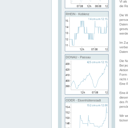
VI al
die R
RHEIN - Koblenz
Die W
perso
Daten
geset
werde
Im Zu
verbe
Daten
DONAU - Passau
Die N
Bei j
Aktion
Form 
nicht 
Eine R
Eine 
dieser
ODER - Eisenhüttenstadt
des P
persön
Wir we
lücken