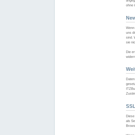
angeg
ohne i
New
Wenn 
uns d
sind.
sie ni
Die er
widerr
Wei
Daten,
gesetz
ITZBun
Zusti
SSL
Diese 
als S
Browse