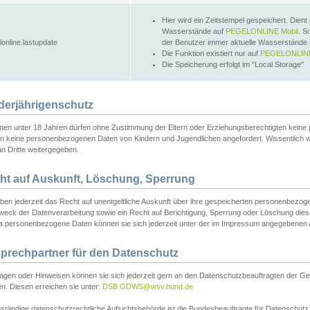
Hier wird ein Zeitstempel gespeichert. Dient
Wasserstände auf
PEGELONLINE Mobil
. S
lonline.lastupdate
der Benutzer immer aktuelle Wasserstände
Die Funktion existiert nur auf
PEGELONLINE
Die Speicherung erfolgt im "Local Storage"
derjährigenschutz
nen unter 18 Jahren dürfen ohne Zustimmung der Eltern oder Erziehungsberechtigten keine
n keine personenbezogenen Daten von Kindern und Jugendlichen angefordert. Wissentlich 
an Dritte weitergegeben.
ht auf Auskunft, Löschung, Sperrung
aben jederzeit das Recht auf unentgeltliche Auskunft über ihre gespeicherten personenbez
weck der Datenverarbeitung sowie ein Recht auf Berichtigung, Sperrung oder Löschung dies
 personenbezogene Daten können sie sich jederzeit unter der im Impressum angegebenen
prechpartner für den Datenschutz
ragen oder Hinweisen können sie sich jederzeit gern an den Datenschutzbeauftragten der Ge
n. Diesen erreichen sie unter:
DSB.GDWS@wsv.bund.de
ständige datenschutzrechtliche Aufsichtsbehörde ist die Bundesbeauftragte für Datenschutz u