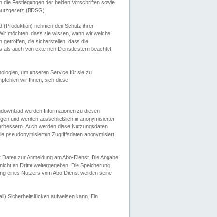
 die Festlegungen der beiden Vorschriften sowie
hutzgesetz (BDSG).
 (Produktion) nehmen den Schutz ihrer
ir möchten, dass sie wissen, wann wir welche
etroffen, die sicherstellen, dass die
 als auch von externen Dienstleistern beachtet
ologien, um unseren Service für sie zu
fehlen wir Ihnen, sich diese
endownload werden Informationen zu diesen
ogen und werden ausschließlich in anonymisierter
verbessern. Auch werden diese Nutzungsdaten
ie pseudonymisierten Zugriffsdaten anonymisiert.
her Daten zur Anmeldung am Abo-Dienst. Die Angabe
 nicht an Dritte weitergegeben. Die Speicherung
dung eines Nutzers vom Abo-Dienst werden seine
il) Sicherheitslücken aufweisen kann. Ein