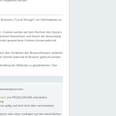
tten mitgelesen werden.
Browsers ("Local Storage") um Informationen zu
n. Cookies werden auf dem Rechner des Nutzers
 können Nutzerinnen und Nutzer die Verwendung
ereits gespeicherte Cookies können jederzeit
nach dem Schließen des Browserfensters weiterhin
e" können jederzeit im Browser gelöscht werden.
stellung der Webseite zu gewährleisten. Dies
Anwendungsservers
reich
von PEGELONLINE erforderlich
zung
rver gültig und wird nicht über verschiedene
utzers oder einer sonstigen auf den tatsächlichen