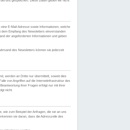
ei uns gespeichert. Diese Daten geben wir nicht
 eine E-Mail-Adresse sowie Informationen, welche
it dem Empfang des Newsletters einverstanden
sand der angeforderten Informationen und geben
 Versand des Newsletters können sie jederzeit
, werden an Dritte nur übermittelt, soweit dies
lle von Angriffen auf die Internetinfrastruktur des
Beantwortung ihrer Fragen erfolgt nur mit ihrer
gt nicht.
, wie zum Beispiel der Anfragen, die sie an uns
erkennen sie daran, dass die Adresszeile des