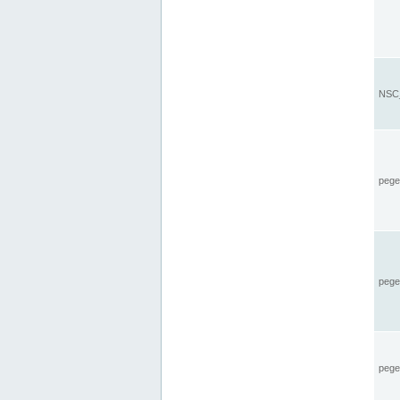
NSC_
pegel
pege
pegel