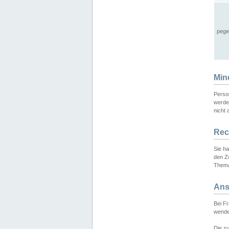
pege
Min
Perso
werde
nicht 
Rec
Sie h
den Z
Thema
Ans
Bei F
wende
Die zu