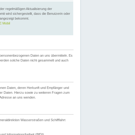
 der regelmäßigen Aktualisierung der
omit wird sichergestellt, dass die Benutzerin oder
 angezeigt bekommt.
 Mobil
 personenbezogenen Daten an uns übermitteln. Es
werden solche Daten nicht gesammelt und auch
ogenen Daten, deren Herkunft und Empfänger und
er Daten. Hierzu sowie zu weiteren Fragen zum
 Adresse an uns wenden.
neraldirektion Wasserstraßen und Schifffahrt
nd Informationsfreiheit (BfDI).