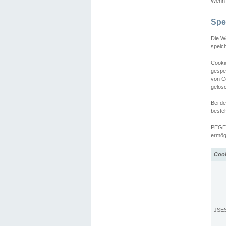
Wenn d
Spe
Die W
speic
Cooki
gespe
von C
gelös
Bei d
beste
PEGEL
ermögl
Coo
JSE