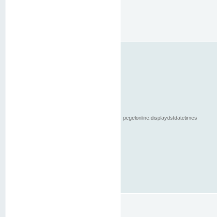
pegelonline.displaydstdatetimes