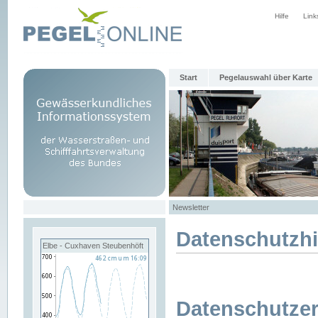
Hilfe
Link
Start
Pegelauswahl über Karte
Newsletter
Datenschutzh
Elbe - Cuxhaven Steubenhöft
Datenschutzer