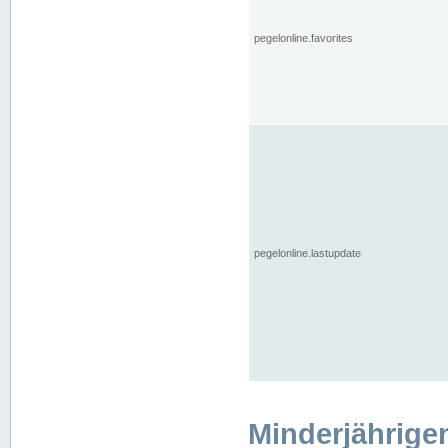
pegelonline.favorites
pegelonline.lastupdate
Minderjährige