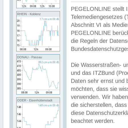
PEGELONLINE stellt Inh
RHEIN - Koblenz
Telemediengesetzes (
Abschnitt VI als Medie
PEGELONLINE berücksi
die Regeln der Date
Bundesdatenschutzge
DONAU - Passau
Die Wasserstraßen- u
und das ITZBund (Pro
Daten sehr ernst und 
möchten, dass sie wis
verwenden. Wir haben
ODER - Eisenhüttenstadt
die sicherstellen, das
diese Datenschutzerkl
beachtet werden.