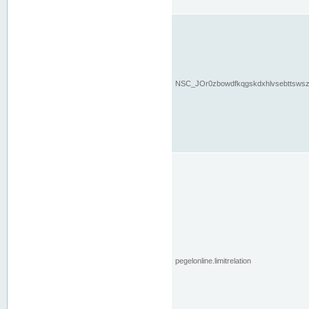
NSC_JOr0zbowdfkqgskdxhlvsebttsws
pegelonline.limitrelation