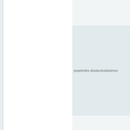
pegelonline.displaydstdatetimes