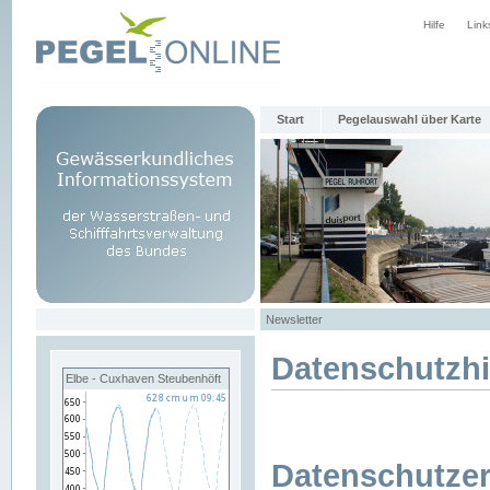
Hilfe
Link
Start
Pegelauswahl über Karte
Newsletter
Datenschutzh
Elbe - Cuxhaven Steubenhöft
Datenschutzer