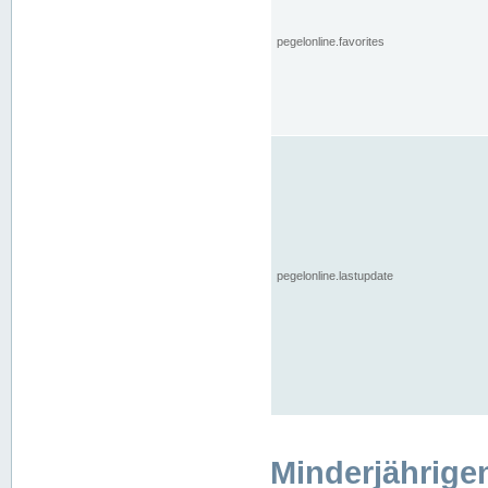
pegelonline.favorites
pegelonline.lastupdate
Minderjährige