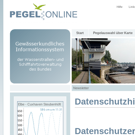
Hilfe
Link
Start
Pegelauswahl über Karte
Newsletter
Datenschutzh
Elbe - Cuxhaven Steubenhöft
Datenschutzer