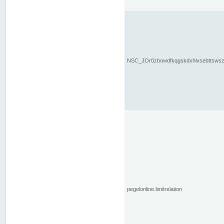
NSC_JOr0zbowdfkqgskdxhlvsebttsws
pegelonline.limitrelation