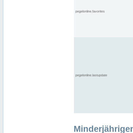
pegelonline.favorites
pegelonline.lastupdate
Minderjährige