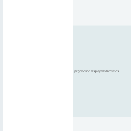
pegelonline.displaydstdatetimes