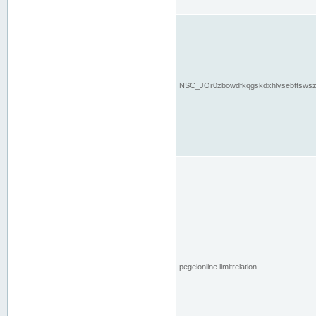
NSC_JOr0zbowdfkqgskdxhlvsebttsws
pegelonline.limitrelation