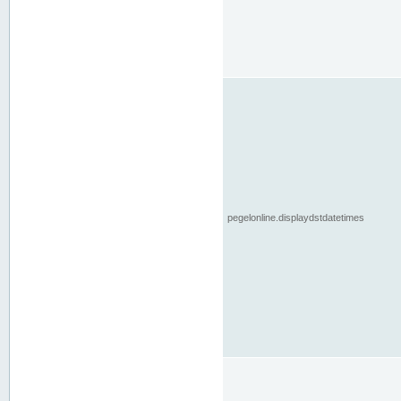
pegelonline.displaydstdatetimes