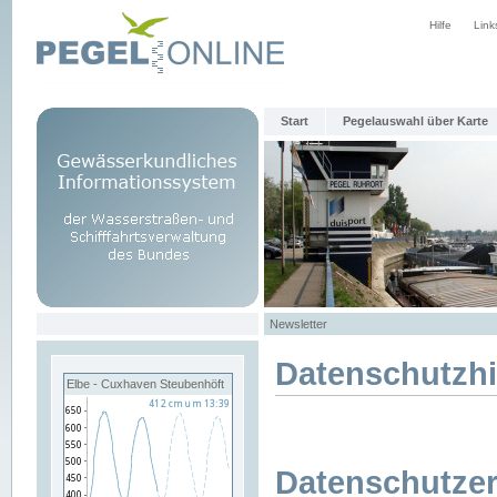
Hilfe
Link
Start
Pegelauswahl über Karte
Newsletter
Datenschutzh
Elbe - Cuxhaven Steubenhöft
Datenschutzer