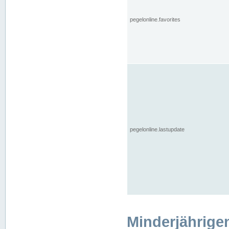
pegelonline.favorites
pegelonline.lastupdate
Minderjährige