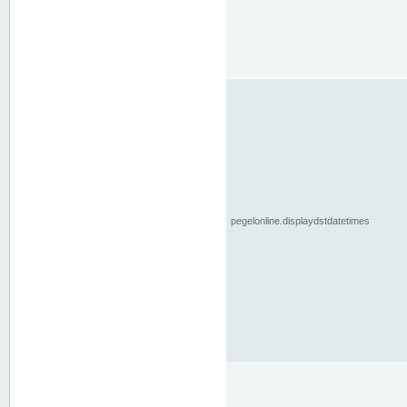
pegelonline.displaydstdatetimes