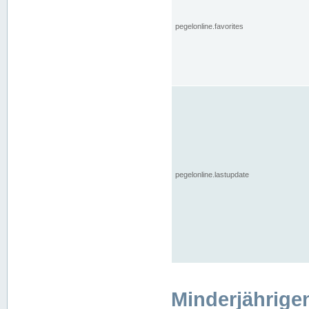
pegelonline.favorites
pegelonline.lastupdate
Minderjährige