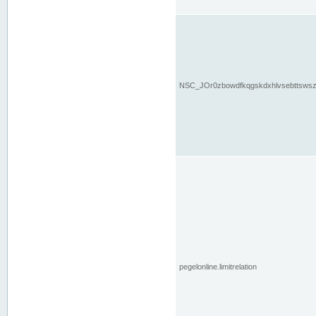
NSC_JOr0zbowdfkqgskdxhlvsebttsws
pegelonline.limitrelation