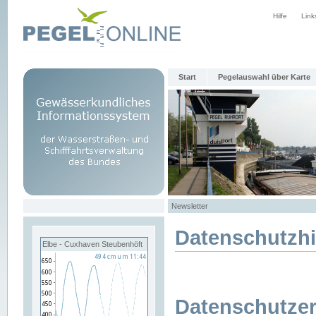
Hilfe
Link
Start
Pegelauswahl über Karte
Newsletter
Datenschutzh
Elbe - Cuxhaven Steubenhöft
Datenschutzer