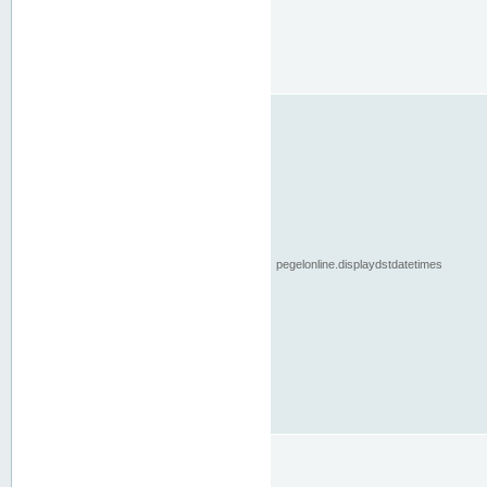
pegelonline.displaydstdatetimes