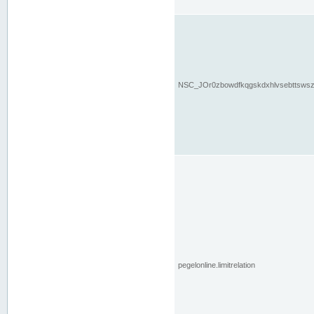
NSC_JOr0zbowdfkqgskdxhlvsebttsws
pegelonline.limitrelation