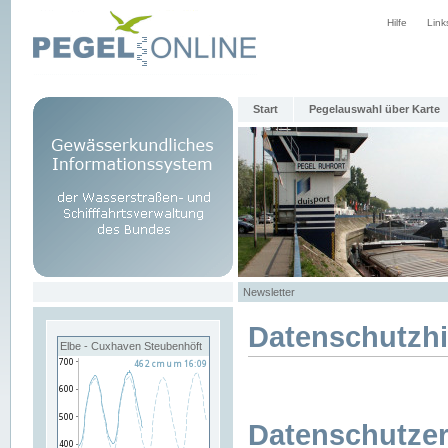
Hilfe
Link
Start
Pegelauswahl über Karte
Newsletter
Datenschutzh
Elbe - Cuxhaven Steubenhöft
Datenschutzer