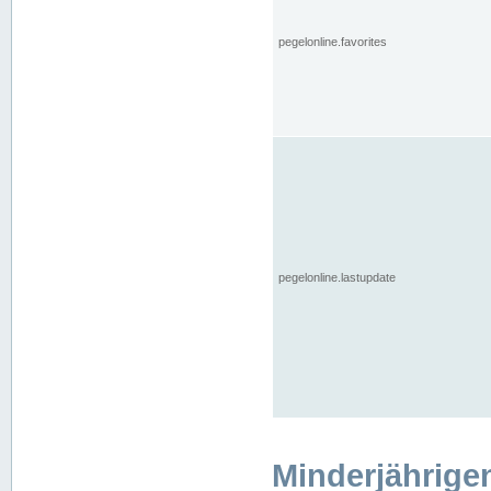
pegelonline.favorites
pegelonline.lastupdate
Minderjährige