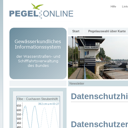
Hilfe
Link
Start
Pegelauswahl über Karte
Newsletter
Datenschutzh
Elbe - Cuxhaven Steubenhöft
Datenschutzer