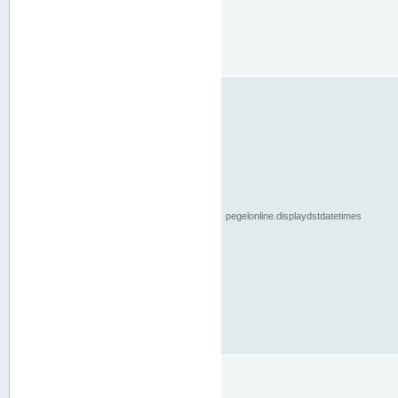
pegelonline.displaydstdatetimes