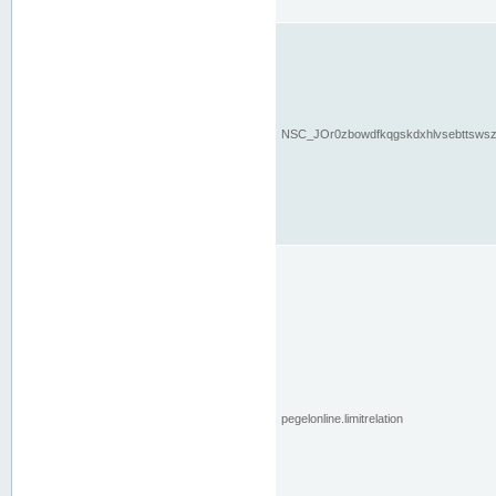
NSC_JOr0zbowdfkqgskdxhlvsebttsws
pegelonline.limitrelation