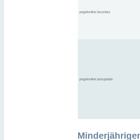
pegelonline.favorites
pegelonline.lastupdate
Minderjährige