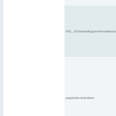
NSC_JOr0zbowdfkqgskdxhlvsebttsws
pegelonline.limitrelation