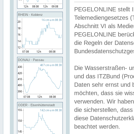
PEGELONLINE stellt Inh
RHEIN - Koblenz
Telemediengesetzes (
Abschnitt VI als Medie
PEGELONLINE berücksi
die Regeln der Date
Bundesdatenschutzge
DONAU - Passau
Die Wasserstraßen- u
und das ITZBund (Pro
Daten sehr ernst und 
möchten, dass sie wis
verwenden. Wir haben
ODER - Eisenhüttenstadt
die sicherstellen, das
diese Datenschutzerkl
beachtet werden.