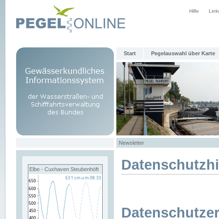
Hilfe
Link
Start
Pegelauswahl über Karte
Newsletter
Datenschutzh
Elbe - Cuxhaven Steubenhöft
Datenschutzer