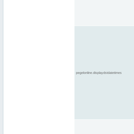
pegelonline.displaydstdatetimes