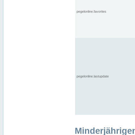
pegelonline.favorites
pegelonline.lastupdate
Minderjährige