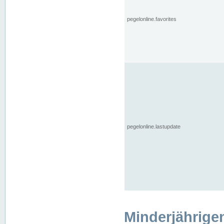
pegelonline.favorites
pegelonline.lastupdate
Minderjährige