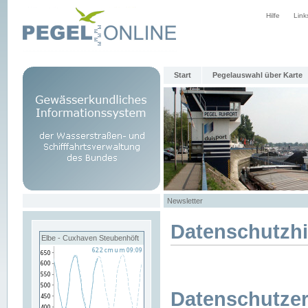
Hilfe
Link
Start
Pegelauswahl über Karte
Newsletter
Datenschutzh
Elbe - Cuxhaven Steubenhöft
Datenschutzer