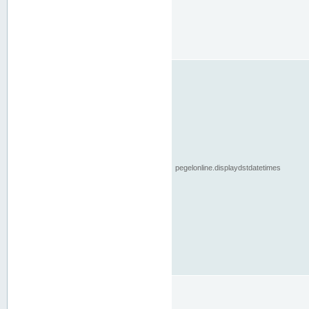
pegelonline.displaydstdatetimes