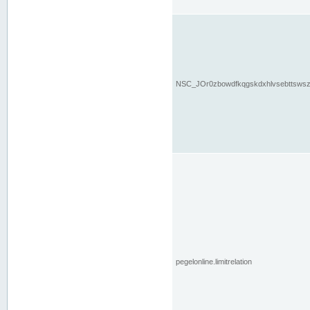
NSC_JOr0zbowdfkqgskdxhlvsebttsws
pegelonline.limitrelation