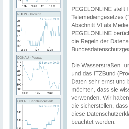
PEGELONLINE stellt Inh
RHEIN - Koblenz
Telemediengesetzes (
Abschnitt VI als Medie
PEGELONLINE berücksi
die Regeln der Date
Bundesdatenschutzge
DONAU - Passau
Die Wasserstraßen- u
und das ITZBund (Pro
Daten sehr ernst und 
möchten, dass sie wis
verwenden. Wir haben
ODER - Eisenhüttenstadt
die sicherstellen, das
diese Datenschutzerkl
beachtet werden.