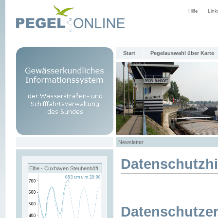
Hilfe
Link
Start
Pegelauswahl über Karte
Newsletter
Datenschutzh
Elbe - Cuxhaven Steubenhöft
Datenschutzer