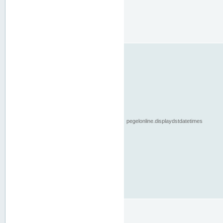
pegelonline.displaydstdatetimes