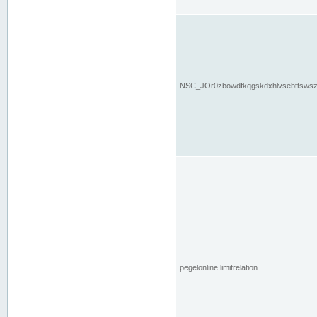
NSC_JOr0zbowdfkqgskdxhlvsebttsws
pegelonline.limitrelation