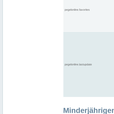
pegelonline.favorites
pegelonline.lastupdate
Minderjährige