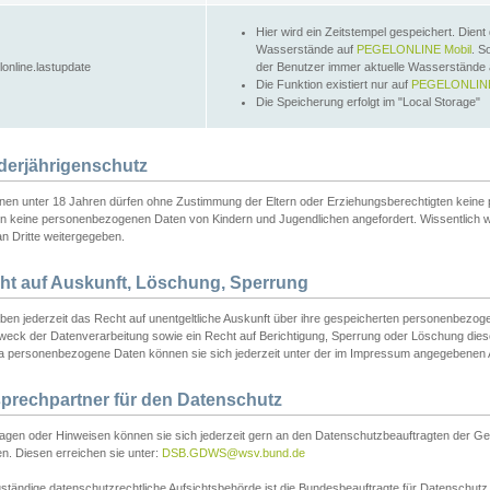
Hier wird ein Zeitstempel gespeichert. Dient
Wasserstände auf
PEGELONLINE Mobil
. S
lonline.lastupdate
der Benutzer immer aktuelle Wasserstände
Die Funktion existiert nur auf
PEGELONLINE
Die Speicherung erfolgt im "Local Storage"
derjährigenschutz
nen unter 18 Jahren dürfen ohne Zustimmung der Eltern oder Erziehungsberechtigten keine
n keine personenbezogenen Daten von Kindern und Jugendlichen angefordert. Wissentlich 
an Dritte weitergegeben.
ht auf Auskunft, Löschung, Sperrung
aben jederzeit das Recht auf unentgeltliche Auskunft über ihre gespeicherten personenbez
weck der Datenverarbeitung sowie ein Recht auf Berichtigung, Sperrung oder Löschung dies
 personenbezogene Daten können sie sich jederzeit unter der im Impressum angegebenen
prechpartner für den Datenschutz
ragen oder Hinweisen können sie sich jederzeit gern an den Datenschutzbeauftragten der Ge
n. Diesen erreichen sie unter:
DSB.GDWS@wsv.bund.de
ständige datenschutzrechtliche Aufsichtsbehörde ist die Bundesbeauftragte für Datenschutz u