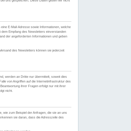
ei uns gespeichert. Diese Daten geben wir nicht
 eine E-Mail-Adresse sowie Informationen, welche
it dem Empfang des Newsletters einverstanden
sand der angeforderten Informationen und geben
 Versand des Newsletters können sie jederzeit
, werden an Dritte nur übermittelt, soweit dies
lle von Angriffen auf die Internetinfrastruktur des
Beantwortung ihrer Fragen erfolgt nur mit ihrer
gt nicht.
, wie zum Beispiel der Anfragen, die sie an uns
erkennen sie daran, dass die Adresszeile des