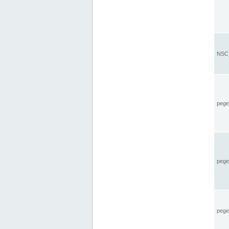
NSC_
pegel
pege
pegel