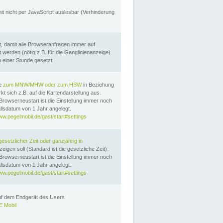
it nicht per JavaScript auslesbar (Verhinderung
, damit alle Browseranfragen immer auf
erden (nötig z.B. für die Ganglinienanzeige)
n einer Stunde gesetzt
te
zum MNW/MHW oder zum HSW
in Beziehung
t sich z.B. auf die Kartendarstellung aus.
Browserneustart ist die Einstellung immer noch
llsdatum von 1 Jahr angelegt.
ww.pegelmobil.de/gast/start#settings
gesetzlicher Zeit oder ganzjährig in
eigen soll (Standard ist die gesetzliche Zeit).
Browserneustart ist die Einstellung immer noch
llsdatum von 1 Jahr angelegt.
ww.pegelmobil.de/gast/start#settings
auf dem Endgerät des Users
 Mobil