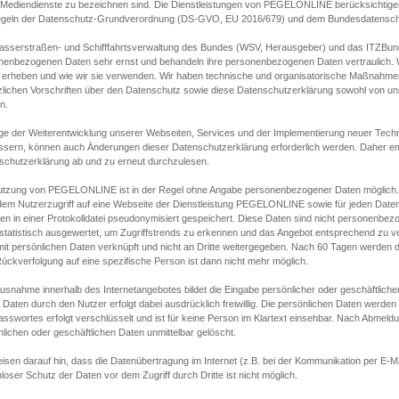
s Mediendienste zu bezeichnen sind. Die Dienstleistungen von PEGELONLINE berücksichtigen
egeln der Datenschutz-Grundverordnung (DS-GVO, EU 2016/679) und dem Bundesdatensc
asserstraßen- und Schifffahrtsverwaltung des Bundes (WSV, Herausgeber) und das ITZBund
nenbezogenen Daten sehr ernst und behandeln ihre personenbezogenen Daten vertraulich. W
 erheben und wie wir sie verwenden. Wir haben technische und organisatorische Maßnahmen g
zlichen Vorschriften über den Datenschutz sowie diese Datenschutzerklärung sowohl von uns
n.
ge der Weiterentwicklung unserer Webseiten, Services und der Implementierung neuer Techn
ssern, können auch Änderungen dieser Datenschutzerklärung erforderlich werden. Daher emp
schutzerklärung ab und zu erneut durchzulesen.
utzung von PEGELONLINE ist in der Regel ohne Angabe personenbezogener Daten möglich.
edem Nutzerzugriff auf eine Webseite der Dienstleistung PEGELONLINE sowie für jeden Dat
en in einer Protokolldatei pseudonymisiert gespeichert. Diese Daten sind nicht personenbez
statistisch ausgewertet, um Zugriffstrends zu erkennen und das Angebot entsprechend zu 
mit persönlichen Daten verknüpft und nicht an Dritte weitergegeben. Nach 60 Tagen werden d
ückverfolgung auf eine spezifische Person ist dann nicht mehr möglich.
Ausnahme innerhalb des Internetangebotes bildet die Eingabe persönlicher oder geschäftlic
 Daten durch den Nutzer erfolgt dabei ausdrücklich freiwillig. Die persönlichen Daten werden
asswortes erfolgt verschlüsselt und ist für keine Person im Klartext einsehbar. Nach Abmel
lichen oder geschäftlichen Daten unmittelbar gelöscht.
isen darauf hin, dass die Datenübertragung im Internet (z.B. bei der Kommunikation per E-Ma
loser Schutz der Daten vor dem Zugriff durch Dritte ist nicht möglich.