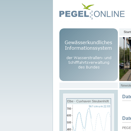
Start
Newsle
Dat
Elbe - Cuxhaven Steubenhöft
Dat
PEGEL