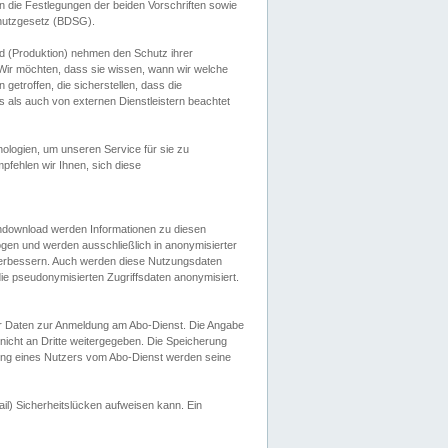
 die Festlegungen der beiden Vorschriften sowie
hutzgesetz (BDSG).
 (Produktion) nehmen den Schutz ihrer
ir möchten, dass sie wissen, wann wir welche
etroffen, die sicherstellen, dass die
 als auch von externen Dienstleistern beachtet
ologien, um unseren Service für sie zu
fehlen wir Ihnen, sich diese
endownload werden Informationen zu diesen
ogen und werden ausschließlich in anonymisierter
verbessern. Auch werden diese Nutzungsdaten
ie pseudonymisierten Zugriffsdaten anonymisiert.
her Daten zur Anmeldung am Abo-Dienst. Die Angabe
 nicht an Dritte weitergegeben. Die Speicherung
dung eines Nutzers vom Abo-Dienst werden seine
il) Sicherheitslücken aufweisen kann. Ein