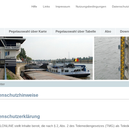
Hilfe
Links
Impressum
Nutzungsbedingungen
Datenschutz
Pegelauswahl über Karte
Pegelauswahl über Tabelle
Abo
Down
tter
enschutzhinweise
enschutzerklärung
ONLINE stellt Inhalte bereit, die nach § 2, Abs. 2 des Telemediengesetzes (TMG) als Teled