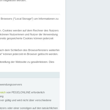
tten mitgelesen werden.
Browsers ("Local Storage") um Informationen zu
n. Cookies werden auf dem Rechner des Nutzers
 können Nutzerinnen und Nutzer die Verwendung
ereits gespeicherte Cookies können jederzeit
nach dem Schließen des Browserfensters weiterhin
e" können jederzeit im Browser gelöscht werden.
stellung der Webseite zu gewährleisten. Dies
Anwendungsservers
reich
von PEGELONLINE erforderlich
zung
rver gültig und wird nicht über verschiedene
utzers oder einer sonstigen auf den tatsächlichen