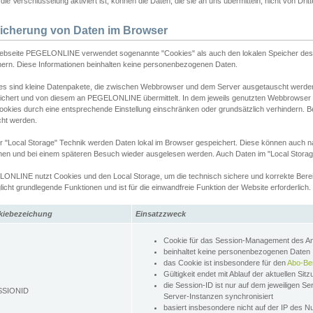
ie Verschlüsselung aktiviert ist, können die Daten, die sie an uns übermitteln, nicht von Dri
icherung von Daten im Browser
ebseite PEGELONLINE verwendet sogenannte "Cookies" als auch den lokalen Speicher des 
hern. Diese Informationen beinhalten keine personenbezogenen Daten.
es sind kleine Datenpakete, die zwischen Webbrowser und dem Server ausgetauscht werde
ichert und von diesem an PEGELONLINE übermittelt. In dem jeweils genutzten Webbrowser
ookies durch eine entsprechende Einstellung einschränken oder grundsätzlich verhindern. B
cht werden.
er "Local Storage" Technik werden Daten lokal im Browser gespeichert. Diese können auch 
hen und bei einem späteren Besuch wieder ausgelesen werden. Auch Daten im "Local Storag
ONLINE nutzt Cookies und den Local Storage, um die technisch sichere und korrekte Bereit
icht grundlegende Funktionen und ist für die einwandfreie Funktion der Website erforderlich.
kiebezeichung
Einsatzzweck
Cookie für das Session-Management des 
beinhaltet keine personenbezogenen Daten
das Cookie ist insbesondere für den
Abo-Be
Gültigkeit endet mit Ablauf der aktuellen Sit
die Session-ID ist nur auf dem jeweiligen Se
SSIONID
Server-Instanzen synchronisiert
basiert insbesondere nicht auf der IP des N