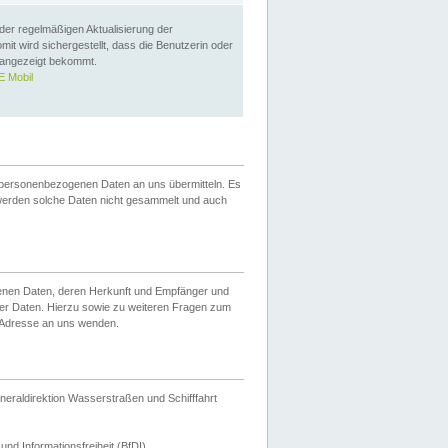
 der regelmäßigen Aktualisierung der
omit wird sichergestellt, dass die Benutzerin oder
 angezeigt bekommt.
 Mobil
 personenbezogenen Daten an uns übermitteln. Es
werden solche Daten nicht gesammelt und auch
ogenen Daten, deren Herkunft und Empfänger und
er Daten. Hierzu sowie zu weiteren Fragen zum
 Adresse an uns wenden.
neraldirektion Wasserstraßen und Schifffahrt
nd Informationsfreiheit (BfDI).