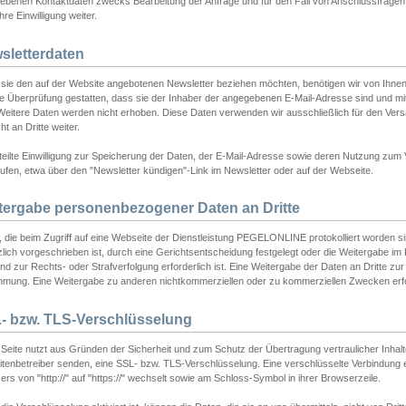
ebenen Kontaktdaten zwecks Bearbeitung der Anfrage und für den Fall von Anschlussfragen b
hre Einwilligung weiter.
sletterdaten
sie den auf der Website angebotenen Newsletter beziehen möchten, benötigen wir von Ihnen
ie Überprüfung gestatten, dass sie der Inhaber der angegebenen E-Mail-Adresse sind und m
 Weitere Daten werden nicht erhoben. Diese Daten verwenden wir ausschließlich für den Ver
cht an Dritte weiter.
teilte Einwilligung zur Speicherung der Daten, der E-Mail-Adresse sowie deren Nutzung zum
ufen, etwa über den "Newsletter kündigen"-Link im Newsletter oder auf der Webseite.
tergabe personenbezogener Daten an Dritte
 die beim Zugriff auf eine Webseite der Dienstleistung PEGELONLINE protokolliert worden sind
lich vorgeschrieben ist, durch eine Gerichtsentscheidung festgelegt oder die Weitergabe im Fa
d zur Rechts- oder Strafverfolgung erforderlich ist. Eine Weitergabe der Daten an Dritte zur 
mmung. Eine Weitergabe zu anderen nichtkommerziellen oder zu kommerziellen Zwecken erfol
- bzw. TLS-Verschlüsselung
Seite nutzt aus Gründen der Sicherheit und zum Schutz der Übertragung vertraulicher Inhalte
eitenbetreiber senden, eine SSL- bzw. TLS-Verschlüsselung. Eine verschlüsselte Verbindung 
rs von "http://" auf "https://" wechselt sowie am Schloss-Symbol in ihrer Browserzeile.