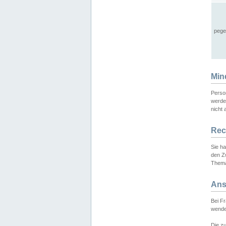
pege
Min
Perso
werde
nicht 
Rec
Sie h
den Z
Thema
Ans
Bei F
wende
Die zu