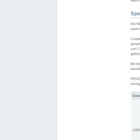
Wenn d
Spe
Die W
speic
Cooki
gespe
von C
gelös
Bei d
beste
PEGEL
ermögl
Coo
JSE