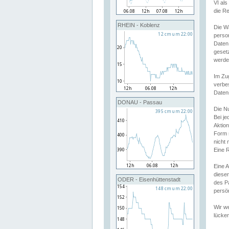
VI al
die R
RHEIN - Koblenz
Die W
perso
Daten
geset
werde
Im Zu
verbe
Daten
DONAU - Passau
Die N
Bei j
Aktion
Form 
nicht 
Eine R
Eine 
dieser
ODER - Eisenhüttenstadt
des P
persön
Wir we
lücken