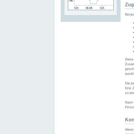
Zug
Bei j
Diese
Zusam
gesch
ausdrü
Die p
bzw. 
zu pe
Nach 
Person
Kon
Wenn 