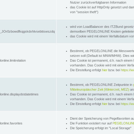
Nutzer zurückverfolgbaren Information
das Cookie ist auf HttpOnly gesetzt und dam
von "session theft")
wird von LoadBalancer des ITZBund gesetzt
JOr0zbowdfkqgskdxhlvsebttswszdq
demselben PEGELONLINE Knoten geleitetet w
das Cookie wird mit einem Verfallsdatum vo
Bestimmt, ob PEGELONLINE die Messwer
setzen soll (Default ist MNW/MHW). Dies wirk
online.limitrelation
Das Cookie ist permanent, d.h. nach einem 
vorhanden. Das Cookie wird mit einem Verfa
Die Einstellung erfolgt
hier
bzw. bei
https://w
Bestimmt, ob PEGELONLINE Zeitpunkte in
Mitteleuropäischer Zeit (Winterzeit, MEZ)
anz
lonline.displaydstdatetimes
Das Cookie ist permanent, d.h. nach einem 
vorhanden. Das Cookie wird mit einem Verfa
Die Einstellung erfolgt
hier
bzw. bei
https://w
Dient der Speicherung von Pegelfavoriten 
online.favorites
Die Funktion existiert nur auf
PEGELONLINE
Die Speicherung erfolgt im "Local Storage"