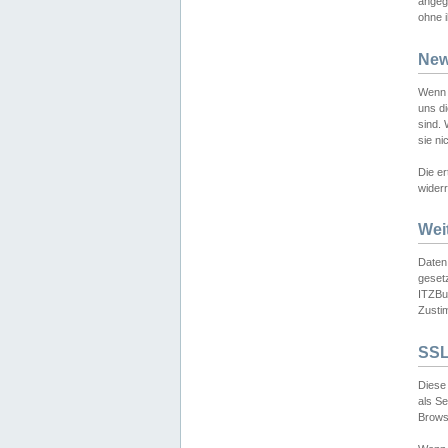
angeg
ohne i
New
Wenn 
uns d
sind.
sie ni
Die er
widerr
Wei
Daten,
gesetz
ITZBun
Zusti
SSL
Diese 
als S
Browse