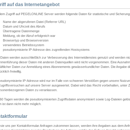
riff auf das Internetangebot
edem Zugriff auf PEGELONLINE Server werden folgende Daten für statistische und Sicherun
Name der abgerufenen Datei (Referrer URL)
Datum und Uhrzeit des Abrufs
Übertragene Datenmenge
Meldung, ob der Abruf erfolgreich war
Browsertyp und Browserversion
verwendetes Betriebssystem
pseudonymisierte IP-Adresse des zugreifenden Hostsystems
 Daten werden ausschließlich zur Verbesserung des Internetdienstes genutzt und werden ni
menführung dieser Daten mit anderen Datenquellen wird nicht vorgenommen. Eine Ausnahme 
äftlicher Daten zur Anmeldung eines Abonnements gewässerkundlicher Daten. Die Angabe die
cklich freiwillig.
seudonymisierte IP-Adresse wird nur im Falle von schweren Verstößen gegen unsere Nutzun
Zugriffsversuchen auf unsere Server ausgewertet. Dabei wird das Recht vorbehalten, unter Z
rsonenbezogenen Daten zu veranlassen.
60 Tagen werden die pseudonymisierten Zugriffsdaten anonymisiert sowie Log-Dateien gelösc
 ist dann nicht mehr möglich.
taktformular
sie uns per Kontaktformular Anfragen zukommen lassen, werden ihre Angaben aus dem Anfrag