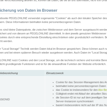
ie Verschlüsselung aktiviert ist, können die Daten, die sie an uns übermitteln, nicht von Dri
icherung von Daten im Browser
ebseite PEGELONLINE verwendet sogenannte "Cookies" als auch den lokalen Speicher des 
hern. Diese Informationen beinhalten keine personenbezogenen Daten.
es sind kleine Datenpakete, die zwischen Webbrowser und dem Server ausgetauscht werde
ichert und von diesem an PEGELONLINE übermittelt. In dem jeweils genutzten Webbrowser
ookies durch eine entsprechende Einstellung einschränken oder grundsätzlich verhindern. B
cht werden.
er "Local Storage" Technik werden Daten lokal im Browser gespeichert. Diese können auch 
hen und bei einem späteren Besuch wieder ausgelesen werden. Auch Daten im "Local Storag
ONLINE nutzt Cookies und den Local Storage, um die technisch sichere und korrekte Bereit
icht grundlegende Funktionen und ist für die einwandfreie Funktion der Website erforderlich.
kiebezeichung
Einsatzzweck
Cookie für das Session-Management des 
beinhaltet keine personenbezogenen Daten
das Cookie ist insbesondere für den
Abo-Be
Gültigkeit endet mit Ablauf der aktuellen Sit
die Session-ID ist nur auf dem jeweiligen Se
SSIONID
Server-Instanzen synchronisiert
basiert insbesondere nicht auf der IP des N