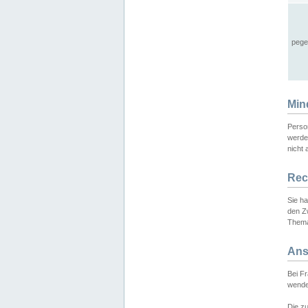
pege
Min
Perso
werde
nicht 
Rec
Sie h
den Z
Thema
Ans
Bei F
wende
Die zu