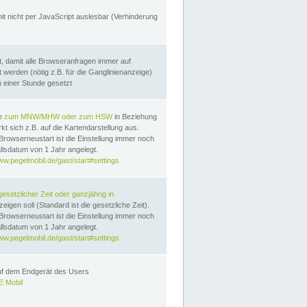
it nicht per JavaScript auslesbar (Verhinderung
, damit alle Browseranfragen immer auf
erden (nötig z.B. für die Ganglinienanzeige)
n einer Stunde gesetzt
te
zum MNW/MHW oder zum HSW
in Beziehung
t sich z.B. auf die Kartendarstellung aus.
Browserneustart ist die Einstellung immer noch
llsdatum von 1 Jahr angelegt.
ww.pegelmobil.de/gast/start#settings
gesetzlicher Zeit oder ganzjährig in
eigen soll (Standard ist die gesetzliche Zeit).
Browserneustart ist die Einstellung immer noch
llsdatum von 1 Jahr angelegt.
ww.pegelmobil.de/gast/start#settings
auf dem Endgerät des Users
 Mobil