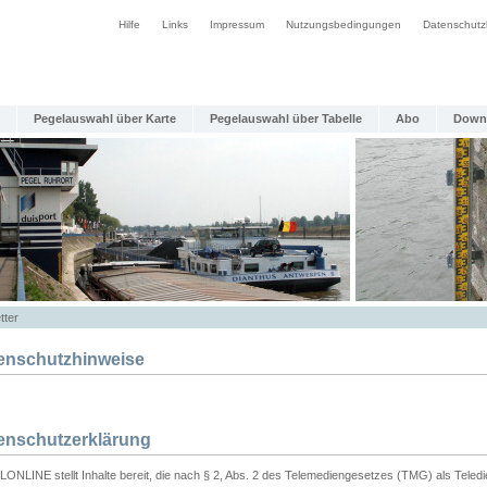
Hilfe
Links
Impressum
Nutzungsbedingungen
Datenschutz
Pegelauswahl über Karte
Pegelauswahl über Tabelle
Abo
Down
tter
enschutzhinweise
enschutzerklärung
ONLINE stellt Inhalte bereit, die nach § 2, Abs. 2 des Telemediengesetzes (TMG) als Teled