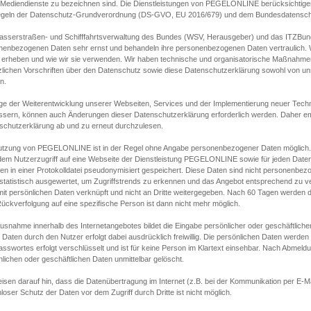
s Mediendienste zu bezeichnen sind. Die Dienstleistungen von PEGELONLINE berücksichtigen
egeln der Datenschutz-Grundverordnung (DS-GVO, EU 2016/679) und dem Bundesdatensc
asserstraßen- und Schifffahrtsverwaltung des Bundes (WSV, Herausgeber) und das ITZBund
nenbezogenen Daten sehr ernst und behandeln ihre personenbezogenen Daten vertraulich. W
 erheben und wie wir sie verwenden. Wir haben technische und organisatorische Maßnahmen g
zlichen Vorschriften über den Datenschutz sowie diese Datenschutzerklärung sowohl von uns
n.
ge der Weiterentwicklung unserer Webseiten, Services und der Implementierung neuer Techn
ssern, können auch Änderungen dieser Datenschutzerklärung erforderlich werden. Daher emp
schutzerklärung ab und zu erneut durchzulesen.
utzung von PEGELONLINE ist in der Regel ohne Angabe personenbezogener Daten möglich.
edem Nutzerzugriff auf eine Webseite der Dienstleistung PEGELONLINE sowie für jeden Dat
en in einer Protokolldatei pseudonymisiert gespeichert. Diese Daten sind nicht personenbez
statistisch ausgewertet, um Zugriffstrends zu erkennen und das Angebot entsprechend zu 
mit persönlichen Daten verknüpft und nicht an Dritte weitergegeben. Nach 60 Tagen werden d
ückverfolgung auf eine spezifische Person ist dann nicht mehr möglich.
Ausnahme innerhalb des Internetangebotes bildet die Eingabe persönlicher oder geschäftlic
 Daten durch den Nutzer erfolgt dabei ausdrücklich freiwillig. Die persönlichen Daten werden
asswortes erfolgt verschlüsselt und ist für keine Person im Klartext einsehbar. Nach Abmel
lichen oder geschäftlichen Daten unmittelbar gelöscht.
isen darauf hin, dass die Datenübertragung im Internet (z.B. bei der Kommunikation per E-Ma
loser Schutz der Daten vor dem Zugriff durch Dritte ist nicht möglich.