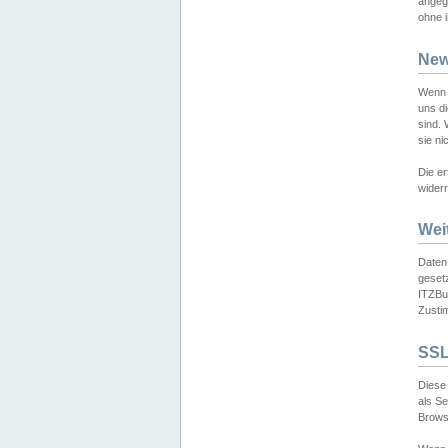
angeg
ohne i
New
Wenn 
uns d
sind.
sie ni
Die er
widerr
Wei
Daten,
gesetz
ITZBun
Zusti
SSL
Diese 
als S
Browse