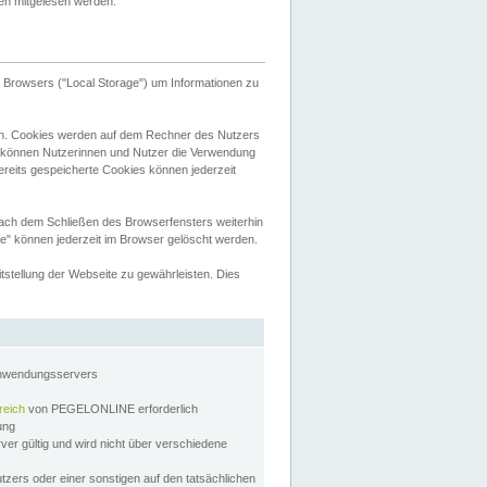
tten mitgelesen werden.
Browsers ("Local Storage") um Informationen zu
n. Cookies werden auf dem Rechner des Nutzers
 können Nutzerinnen und Nutzer die Verwendung
ereits gespeicherte Cookies können jederzeit
nach dem Schließen des Browserfensters weiterhin
e" können jederzeit im Browser gelöscht werden.
stellung der Webseite zu gewährleisten. Dies
Anwendungsservers
reich
von PEGELONLINE erforderlich
zung
rver gültig und wird nicht über verschiedene
utzers oder einer sonstigen auf den tatsächlichen