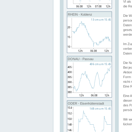
VI al
die R
RHEIN - Koblenz
Die W
perso
Daten
geset
werde
Im Zu
verbe
Daten
DONAU - Passau
Die N
Bei j
Aktion
Form 
nicht 
Eine R
Eine 
dieser
ODER - Eisenhüttenstadt
des P
persön
Wir we
lücken