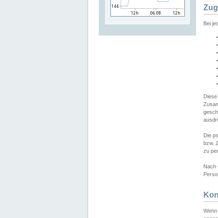
Zug
Bei j
Diese
Zusam
gesch
ausdrü
Die p
bzw. 
zu pe
Nach 
Person
Kon
Wenn 