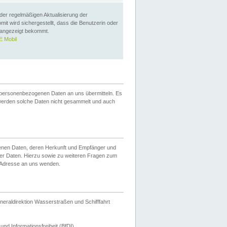
 der regelmäßigen Aktualisierung der
omit wird sichergestellt, dass die Benutzerin oder
 angezeigt bekommt.
 Mobil
 personenbezogenen Daten an uns übermitteln. Es
werden solche Daten nicht gesammelt und auch
ogenen Daten, deren Herkunft und Empfänger und
er Daten. Hierzu sowie zu weiteren Fragen zum
 Adresse an uns wenden.
neraldirektion Wasserstraßen und Schifffahrt
nd Informationsfreiheit (BfDI).