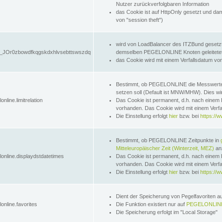
Nutzer zurückverfolgbaren Information
das Cookie ist auf HttpOnly gesetzt und dam
von "session theft")
wird von LoadBalancer des ITZBund gesetzt
JOr0zbowdfkqgskdxhlvsebttswszdq
demselben PEGELONLINE Knoten geleitetet w
das Cookie wird mit einem Verfallsdatum vo
Bestimmt, ob PEGELONLINE die Messwer
setzen soll (Default ist MNW/MHW). Dies wirk
online.limitrelation
Das Cookie ist permanent, d.h. nach einem 
vorhanden. Das Cookie wird mit einem Verfa
Die Einstellung erfolgt
hier
bzw. bei
https://w
Bestimmt, ob PEGELONLINE Zeitpunkte in
Mitteleuropäischer Zeit (Winterzeit, MEZ)
anz
lonline.displaydstdatetimes
Das Cookie ist permanent, d.h. nach einem 
vorhanden. Das Cookie wird mit einem Verfa
Die Einstellung erfolgt
hier
bzw. bei
https://w
Dient der Speicherung von Pegelfavoriten 
online.favorites
Die Funktion existiert nur auf
PEGELONLINE
Die Speicherung erfolgt im "Local Storage"