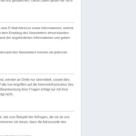
ei uns gespeichert. Diese Daten geben wir nicht
 eine E-Mail-Adresse sowie Informationen, welche
it dem Empfang des Newsletters einverstanden
sand der angeforderten Informationen und geben
 Versand des Newsletters können sie jederzeit
, werden an Dritte nur übermittelt, soweit dies
lle von Angriffen auf die Internetinfrastruktur des
Beantwortung ihrer Fragen erfolgt nur mit ihrer
gt nicht.
, wie zum Beispiel der Anfragen, die sie an uns
erkennen sie daran, dass die Adresszeile des