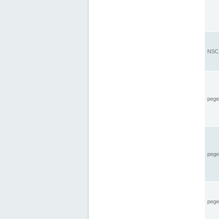
NSC_
pegel
pege
pegel