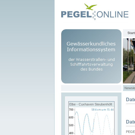
Start
Newsle
Dat
Elbe - Cuxhaven Steubenhöft
Dat
PEGEL