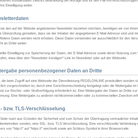
ebenen Kontaktdaten zwecks Bearbeitung der Anfrage und für den Fall von Anschlussfragen b
hre Einwilligung weiter.
sletterdaten
sie den auf der Website angebotenen Newsletter beziehen möchten, benötigen wir von Ihnen
ie Überprüfung gestatten, dass sie der Inhaber der angegebenen E-Mail-Adresse sind und m
 Weitere Daten werden nicht erhoben. Diese Daten verwenden wir ausschließlich für den Ver
cht an Dritte weiter.
teilte Einwilligung zur Speicherung der Daten, der E-Mail-Adresse sowie deren Nutzung zum
ufen, etwa über den "Newsletter kündigen"-Link im Newsletter oder auf der Webseite.
tergabe personenbezogener Daten an Dritte
 die beim Zugriff auf eine Webseite der Dienstleistung PEGELONLINE protokolliert worden sind
lich vorgeschrieben ist, durch eine Gerichtsentscheidung festgelegt oder die Weitergabe im Fa
d zur Rechts- oder Strafverfolgung erforderlich ist. Eine Weitergabe der Daten an Dritte zur 
mmung. Eine Weitergabe zu anderen nichtkommerziellen oder zu kommerziellen Zwecken erfol
- bzw. TLS-Verschlüsselung
Seite nutzt aus Gründen der Sicherheit und zum Schutz der Übertragung vertraulicher Inhalte
eitenbetreiber senden, eine SSL- bzw. TLS-Verschlüsselung. Eine verschlüsselte Verbindung 
rs von "http://" auf "https://" wechselt sowie am Schloss-Symbol in ihrer Browserzeile.