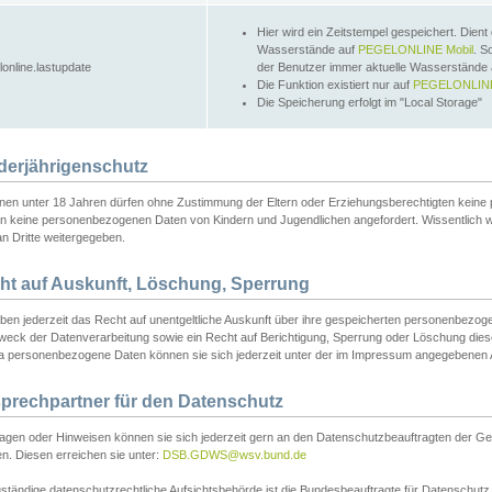
Hier wird ein Zeitstempel gespeichert. Dient
Wasserstände auf
PEGELONLINE Mobil
. S
lonline.lastupdate
der Benutzer immer aktuelle Wasserstände
Die Funktion existiert nur auf
PEGELONLINE
Die Speicherung erfolgt im "Local Storage"
derjährigenschutz
nen unter 18 Jahren dürfen ohne Zustimmung der Eltern oder Erziehungsberechtigten keine
n keine personenbezogenen Daten von Kindern und Jugendlichen angefordert. Wissentlich 
an Dritte weitergegeben.
ht auf Auskunft, Löschung, Sperrung
aben jederzeit das Recht auf unentgeltliche Auskunft über ihre gespeicherten personenbez
weck der Datenverarbeitung sowie ein Recht auf Berichtigung, Sperrung oder Löschung dies
 personenbezogene Daten können sie sich jederzeit unter der im Impressum angegebenen
prechpartner für den Datenschutz
ragen oder Hinweisen können sie sich jederzeit gern an den Datenschutzbeauftragten der Ge
n. Diesen erreichen sie unter:
DSB.GDWS@wsv.bund.de
ständige datenschutzrechtliche Aufsichtsbehörde ist die Bundesbeauftragte für Datenschutz u