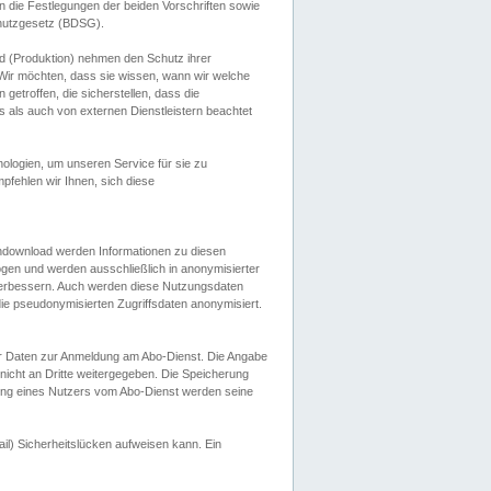
 die Festlegungen der beiden Vorschriften sowie
hutzgesetz (BDSG).
 (Produktion) nehmen den Schutz ihrer
ir möchten, dass sie wissen, wann wir welche
etroffen, die sicherstellen, dass die
 als auch von externen Dienstleistern beachtet
ologien, um unseren Service für sie zu
fehlen wir Ihnen, sich diese
endownload werden Informationen zu diesen
ogen und werden ausschließlich in anonymisierter
verbessern. Auch werden diese Nutzungsdaten
ie pseudonymisierten Zugriffsdaten anonymisiert.
her Daten zur Anmeldung am Abo-Dienst. Die Angabe
 nicht an Dritte weitergegeben. Die Speicherung
dung eines Nutzers vom Abo-Dienst werden seine
il) Sicherheitslücken aufweisen kann. Ein