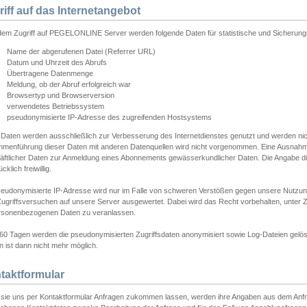
riff auf das Internetangebot
edem Zugriff auf PEGELONLINE Server werden folgende Daten für statistische und Sicherun
Name der abgerufenen Datei (Referrer URL)
Datum und Uhrzeit des Abrufs
Übertragene Datenmenge
Meldung, ob der Abruf erfolgreich war
Browsertyp und Browserversion
verwendetes Betriebssystem
pseudonymisierte IP-Adresse des zugreifenden Hostsystems
 Daten werden ausschließlich zur Verbesserung des Internetdienstes genutzt und werden ni
menführung dieser Daten mit anderen Datenquellen wird nicht vorgenommen. Eine Ausnahme 
äftlicher Daten zur Anmeldung eines Abonnements gewässerkundlicher Daten. Die Angabe die
cklich freiwillig.
seudonymisierte IP-Adresse wird nur im Falle von schweren Verstößen gegen unsere Nutzun
Zugriffsversuchen auf unsere Server ausgewertet. Dabei wird das Recht vorbehalten, unter Z
rsonenbezogenen Daten zu veranlassen.
60 Tagen werden die pseudonymisierten Zugriffsdaten anonymisiert sowie Log-Dateien gelösc
 ist dann nicht mehr möglich.
taktformular
sie uns per Kontaktformular Anfragen zukommen lassen, werden ihre Angaben aus dem Anfrag