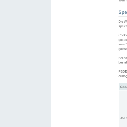
Wenn d
Spe
Die W
speic
Cooki
gespe
von C
gelös
Bei d
beste
PEGEL
ermögl
Coo
JSE