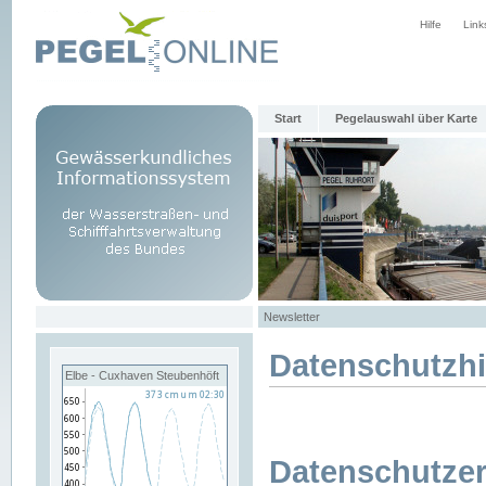
Hilfe
Link
Start
Pegelauswahl über Karte
Newsletter
Datenschutzh
Elbe - Cuxhaven Steubenhöft
Datenschutzer