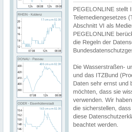
PEGELONLINE stellt Inh
RHEIN - Koblenz
Telemediengesetzes (
Abschnitt VI als Medie
PEGELONLINE berücksi
die Regeln der Date
Bundesdatenschutzge
DONAU - Passau
Die Wasserstraßen- u
und das ITZBund (Pro
Daten sehr ernst und 
möchten, dass sie wis
verwenden. Wir haben
ODER - Eisenhüttenstadt
die sicherstellen, das
diese Datenschutzerkl
beachtet werden.