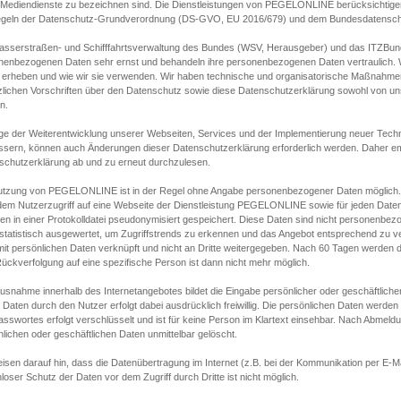
s Mediendienste zu bezeichnen sind. Die Dienstleistungen von PEGELONLINE berücksichtigen
egeln der Datenschutz-Grundverordnung (DS-GVO, EU 2016/679) und dem Bundesdatensc
asserstraßen- und Schifffahrtsverwaltung des Bundes (WSV, Herausgeber) und das ITZBund
nenbezogenen Daten sehr ernst und behandeln ihre personenbezogenen Daten vertraulich. W
 erheben und wie wir sie verwenden. Wir haben technische und organisatorische Maßnahmen g
zlichen Vorschriften über den Datenschutz sowie diese Datenschutzerklärung sowohl von uns
n.
ge der Weiterentwicklung unserer Webseiten, Services und der Implementierung neuer Techn
ssern, können auch Änderungen dieser Datenschutzerklärung erforderlich werden. Daher emp
schutzerklärung ab und zu erneut durchzulesen.
utzung von PEGELONLINE ist in der Regel ohne Angabe personenbezogener Daten möglich.
edem Nutzerzugriff auf eine Webseite der Dienstleistung PEGELONLINE sowie für jeden Dat
en in einer Protokolldatei pseudonymisiert gespeichert. Diese Daten sind nicht personenbez
statistisch ausgewertet, um Zugriffstrends zu erkennen und das Angebot entsprechend zu 
mit persönlichen Daten verknüpft und nicht an Dritte weitergegeben. Nach 60 Tagen werden d
ückverfolgung auf eine spezifische Person ist dann nicht mehr möglich.
Ausnahme innerhalb des Internetangebotes bildet die Eingabe persönlicher oder geschäftlic
 Daten durch den Nutzer erfolgt dabei ausdrücklich freiwillig. Die persönlichen Daten werden
asswortes erfolgt verschlüsselt und ist für keine Person im Klartext einsehbar. Nach Abmel
lichen oder geschäftlichen Daten unmittelbar gelöscht.
isen darauf hin, dass die Datenübertragung im Internet (z.B. bei der Kommunikation per E-Ma
loser Schutz der Daten vor dem Zugriff durch Dritte ist nicht möglich.