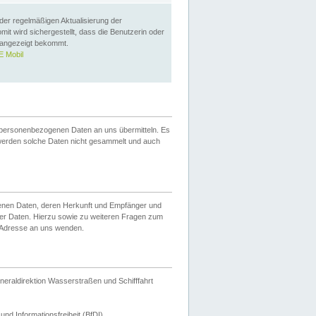
 der regelmäßigen Aktualisierung der
omit wird sichergestellt, dass die Benutzerin oder
 angezeigt bekommt.
 Mobil
 personenbezogenen Daten an uns übermitteln. Es
werden solche Daten nicht gesammelt und auch
ogenen Daten, deren Herkunft und Empfänger und
er Daten. Hierzu sowie zu weiteren Fragen zum
 Adresse an uns wenden.
neraldirektion Wasserstraßen und Schifffahrt
nd Informationsfreiheit (BfDI).