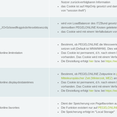
Nutzer zurückverfolgbaren Information
das Cookie ist auf HttpOnly gesetzt und dam
von "session theft")
wird von LoadBalancer des ITZBund gesetzt
JOr0zbowdfkqgskdxhlvsebttswszdq
demselben PEGELONLINE Knoten geleitetet w
das Cookie wird mit einem Verfallsdatum vo
Bestimmt, ob PEGELONLINE die Messwer
setzen soll (Default ist MNW/MHW). Dies wirk
online.limitrelation
Das Cookie ist permanent, d.h. nach einem 
vorhanden. Das Cookie wird mit einem Verfa
Die Einstellung erfolgt
hier
bzw. bei
https://w
Bestimmt, ob PEGELONLINE Zeitpunkte in
Mitteleuropäischer Zeit (Winterzeit, MEZ)
anz
lonline.displaydstdatetimes
Das Cookie ist permanent, d.h. nach einem 
vorhanden. Das Cookie wird mit einem Verfa
Die Einstellung erfolgt
hier
bzw. bei
https://w
Dient der Speicherung von Pegelfavoriten 
online.favorites
Die Funktion existiert nur auf
PEGELONLINE
Die Speicherung erfolgt im "Local Storage"