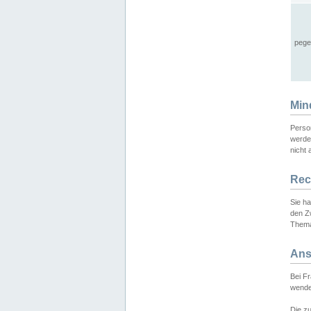
pege
Min
Perso
werde
nicht 
Rec
Sie h
den Z
Thema
Ans
Bei F
wende
Die zu