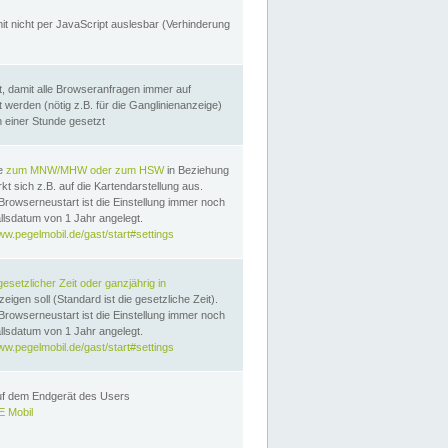
it nicht per JavaScript auslesbar (Verhinderung
, damit alle Browseranfragen immer auf
erden (nötig z.B. für die Ganglinienanzeige)
n einer Stunde gesetzt
te
zum MNW/MHW oder zum HSW
in Beziehung
t sich z.B. auf die Kartendarstellung aus.
Browserneustart ist die Einstellung immer noch
llsdatum von 1 Jahr angelegt.
ww.pegelmobil.de/gast/start#settings
gesetzlicher Zeit oder ganzjährig in
eigen soll (Standard ist die gesetzliche Zeit).
Browserneustart ist die Einstellung immer noch
llsdatum von 1 Jahr angelegt.
ww.pegelmobil.de/gast/start#settings
auf dem Endgerät des Users
 Mobil