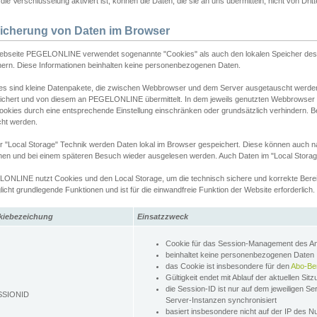
ie Verschlüsselung aktiviert ist, können die Daten, die sie an uns übermitteln, nicht von Dri
icherung von Daten im Browser
ebseite PEGELONLINE verwendet sogenannte "Cookies" als auch den lokalen Speicher des 
hern. Diese Informationen beinhalten keine personenbezogenen Daten.
es sind kleine Datenpakete, die zwischen Webbrowser und dem Server ausgetauscht werde
ichert und von diesem an PEGELONLINE übermittelt. In dem jeweils genutzten Webbrowser
ookies durch eine entsprechende Einstellung einschränken oder grundsätzlich verhindern. B
cht werden.
er "Local Storage" Technik werden Daten lokal im Browser gespeichert. Diese können auch 
hen und bei einem späteren Besuch wieder ausgelesen werden. Auch Daten im "Local Storag
ONLINE nutzt Cookies und den Local Storage, um die technisch sichere und korrekte Bereit
icht grundlegende Funktionen und ist für die einwandfreie Funktion der Website erforderlich.
kiebezeichung
Einsatzzweck
Cookie für das Session-Management des 
beinhaltet keine personenbezogenen Daten
das Cookie ist insbesondere für den
Abo-Be
Gültigkeit endet mit Ablauf der aktuellen Sit
die Session-ID ist nur auf dem jeweiligen Se
SSIONID
Server-Instanzen synchronisiert
basiert insbesondere nicht auf der IP des N