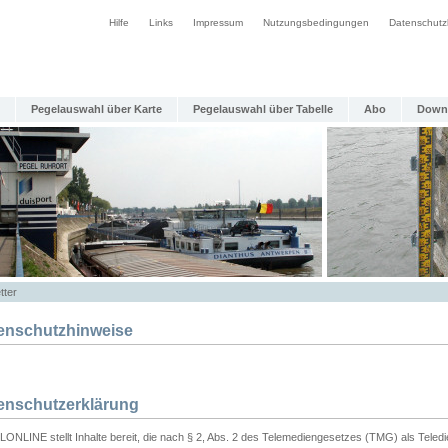
Hilfe
Links
Impressum
Nutzungsbedingungen
Datenschutz
Pegelauswahl über Karte
Pegelauswahl über Tabelle
Abo
Down
tter
enschutzhinweise
enschutzerklärung
ONLINE stellt Inhalte bereit, die nach § 2, Abs. 2 des Telemediengesetzes (TMG) als Teled