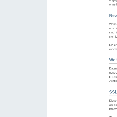
angeg
ohne i
New
Wenn 
uns d
sind.
sie ni
Die er
widerr
Wei
Daten,
gesetz
ITZBun
Zusti
SSL
Diese 
als S
Browse