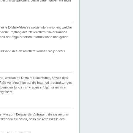
ei uns gespeichert. Diese Daten geben wir nicht
 eine E-Mail-Adresse sowie Informationen, welche
it dem Empfang des Newsletters einverstanden
sand der angeforderten Informationen und geben
 Versand des Newsletters können sie jederzeit
, werden an Dritte nur übermittelt, soweit dies
lle von Angriffen auf die Internetinfrastruktur des
Beantwortung ihrer Fragen erfolgt nur mit ihrer
gt nicht.
, wie zum Beispiel der Anfragen, die sie an uns
erkennen sie daran, dass die Adresszeile des