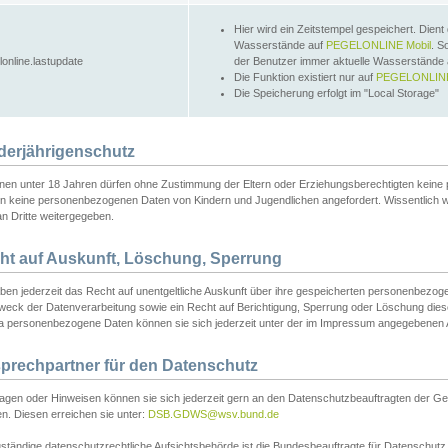
Hier wird ein Zeitstempel gespeichert. Dient
Wasserstände auf
PEGELONLINE Mobil
. S
lonline.lastupdate
der Benutzer immer aktuelle Wasserstände
Die Funktion existiert nur auf
PEGELONLINE
Die Speicherung erfolgt im "Local Storage"
derjährigenschutz
nen unter 18 Jahren dürfen ohne Zustimmung der Eltern oder Erziehungsberechtigten keine
n keine personenbezogenen Daten von Kindern und Jugendlichen angefordert. Wissentlich 
an Dritte weitergegeben.
ht auf Auskunft, Löschung, Sperrung
aben jederzeit das Recht auf unentgeltliche Auskunft über ihre gespeicherten personenbez
weck der Datenverarbeitung sowie ein Recht auf Berichtigung, Sperrung oder Löschung dies
 personenbezogene Daten können sie sich jederzeit unter der im Impressum angegebenen
prechpartner für den Datenschutz
ragen oder Hinweisen können sie sich jederzeit gern an den Datenschutzbeauftragten der Ge
n. Diesen erreichen sie unter:
DSB.GDWS@wsv.bund.de
ständige datenschutzrechtliche Aufsichtsbehörde ist die Bundesbeauftragte für Datenschutz u