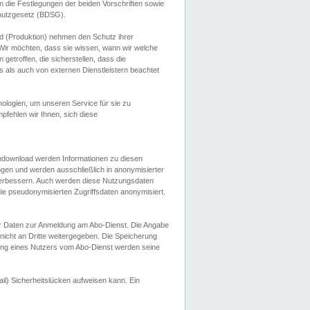
 die Festlegungen der beiden Vorschriften sowie
hutzgesetz (BDSG).
 (Produktion) nehmen den Schutz ihrer
ir möchten, dass sie wissen, wann wir welche
etroffen, die sicherstellen, dass die
 als auch von externen Dienstleistern beachtet
ologien, um unseren Service für sie zu
fehlen wir Ihnen, sich diese
endownload werden Informationen zu diesen
ogen und werden ausschließlich in anonymisierter
verbessern. Auch werden diese Nutzungsdaten
ie pseudonymisierten Zugriffsdaten anonymisiert.
her Daten zur Anmeldung am Abo-Dienst. Die Angabe
 nicht an Dritte weitergegeben. Die Speicherung
dung eines Nutzers vom Abo-Dienst werden seine
il) Sicherheitslücken aufweisen kann. Ein