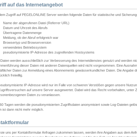
riff auf das Internetangebot
edem Zugriff auf PEGELONLINE Server werden folgende Daten für statistische und Sicherun
Name der abgerufenen Datei (Referrer URL)
Datum und Uhrzeit des Abrufs
Übertragene Datenmenge
Meldung, ob der Abruf erfolgreich war
Browsertyp und Browserversion
verwendetes Betriebssystem
pseudonymisierte IP-Adresse des zugreifenden Hostsystems
 Daten werden ausschließlich zur Verbesserung des Internetdienstes genutzt und werden ni
menführung dieser Daten mit anderen Datenquellen wird nicht vorgenommen. Eine Ausnahme 
äftlicher Daten zur Anmeldung eines Abonnements gewässerkundlicher Daten. Die Angabe die
cklich freiwillig.
seudonymisierte IP-Adresse wird nur im Falle von schweren Verstößen gegen unsere Nutzun
Zugriffsversuchen auf unsere Server ausgewertet. Dabei wird das Recht vorbehalten, unter Z
rsonenbezogenen Daten zu veranlassen.
60 Tagen werden die pseudonymisierten Zugriffsdaten anonymisiert sowie Log-Dateien gelösc
 ist dann nicht mehr möglich.
taktformular
sie uns per Kontaktformular Anfragen zukommen lassen, werden ihre Angaben aus dem Anfrag