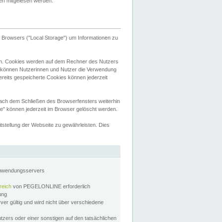
tten mitgelesen werden.
Browsers ("Local Storage") um Informationen zu
n. Cookies werden auf dem Rechner des Nutzers
 können Nutzerinnen und Nutzer die Verwendung
ereits gespeicherte Cookies können jederzeit
nach dem Schließen des Browserfensters weiterhin
e" können jederzeit im Browser gelöscht werden.
stellung der Webseite zu gewährleisten. Dies
Anwendungsservers
reich
von PEGELONLINE erforderlich
zung
rver gültig und wird nicht über verschiedene
utzers oder einer sonstigen auf den tatsächlichen