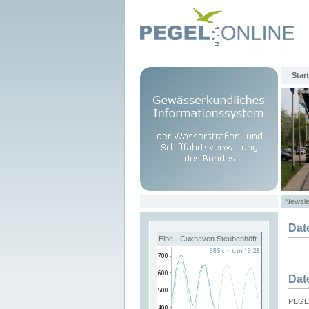
Start
Newsle
Dat
Elbe - Cuxhaven Steubenhöft
Dat
PEGEL