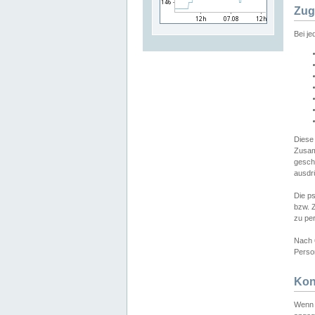
Zug
Bei j
Diese
Zusam
gesch
ausdrü
Die p
bzw. 
zu pe
Nach 
Person
Kon
Wenn 