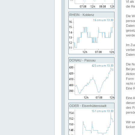
VI al
die R
RHEIN - Koblenz
Die W
perso
Daten
geset
werde
Im Zu
verbe
Daten
DONAU - Passau
Die N
Bei j
Aktion
Form 
nicht 
Eine R
Eine 
dieser
ODER - Eisenhüttenstadt
des P
persön
Wir we
lücken