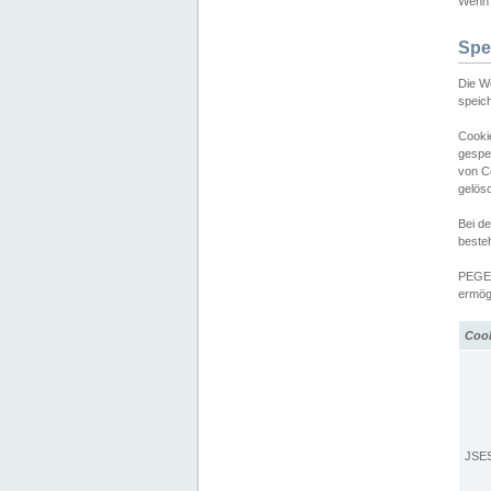
Wenn d
Spe
Die W
speic
Cooki
gespe
von C
gelös
Bei d
beste
PEGEL
ermögl
Coo
JSE