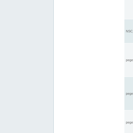
NSC_
pegel
pege
pegel