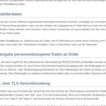
ebenen Kontaktdaten zwecks Bearbeitung der Anfrage und für den Fall von Anschlussfragen b
hre Einwilligung weiter.
sletterdaten
sie den auf der Website angebotenen Newsletter beziehen möchten, benötigen wir von Ihnen
ie Überprüfung gestatten, dass sie der Inhaber der angegebenen E-Mail-Adresse sind und m
 Weitere Daten werden nicht erhoben. Diese Daten verwenden wir ausschließlich für den Ver
cht an Dritte weiter.
teilte Einwilligung zur Speicherung der Daten, der E-Mail-Adresse sowie deren Nutzung zum
ufen, etwa über den "Newsletter kündigen"-Link im Newsletter oder auf der Webseite.
tergabe personenbezogener Daten an Dritte
 die beim Zugriff auf eine Webseite der Dienstleistung PEGELONLINE protokolliert worden sind
lich vorgeschrieben ist, durch eine Gerichtsentscheidung festgelegt oder die Weitergabe im Fa
d zur Rechts- oder Strafverfolgung erforderlich ist. Eine Weitergabe der Daten an Dritte zur 
mmung. Eine Weitergabe zu anderen nichtkommerziellen oder zu kommerziellen Zwecken erfol
- bzw. TLS-Verschlüsselung
Seite nutzt aus Gründen der Sicherheit und zum Schutz der Übertragung vertraulicher Inhalte
eitenbetreiber senden, eine SSL- bzw. TLS-Verschlüsselung. Eine verschlüsselte Verbindung 
rs von "http://" auf "https://" wechselt sowie am Schloss-Symbol in ihrer Browserzeile.