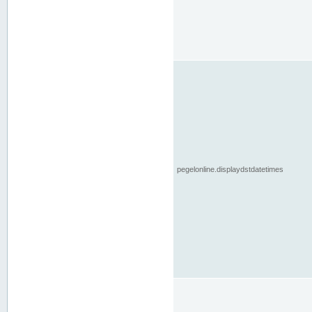
pegelonline.displaydstdatetimes