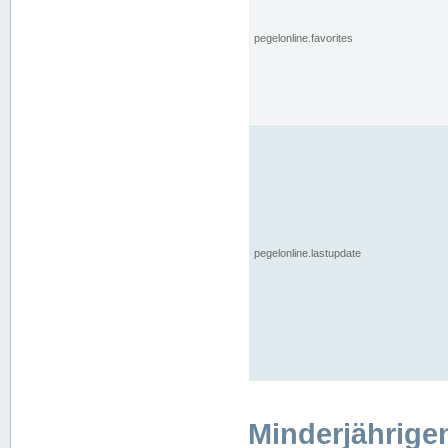
pegelonline.favorites
pegelonline.lastupdate
Minderjährige