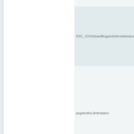
NSC_JOr0zbowdfkqgskdxhlvsebttsws
pegelonline.limitrelation