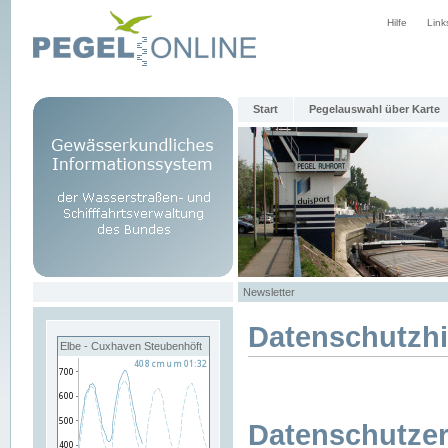
Hilfe
Link
Start
Pegelauswahl über Karte
Newsletter
Datenschutzh
Elbe - Cuxhaven Steubenhöft
Datenschutzer