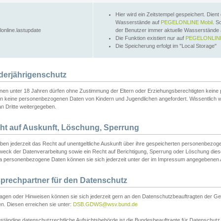
Hier wird ein Zeitstempel gespeichert. Dient
Wasserstände auf
PEGELONLINE Mobil
. S
lonline.lastupdate
der Benutzer immer aktuelle Wasserstände
Die Funktion existiert nur auf
PEGELONLINE
Die Speicherung erfolgt im "Local Storage"
derjährigenschutz
nen unter 18 Jahren dürfen ohne Zustimmung der Eltern oder Erziehungsberechtigten keine
n keine personenbezogenen Daten von Kindern und Jugendlichen angefordert. Wissentlich 
an Dritte weitergegeben.
ht auf Auskunft, Löschung, Sperrung
aben jederzeit das Recht auf unentgeltliche Auskunft über ihre gespeicherten personenbez
weck der Datenverarbeitung sowie ein Recht auf Berichtigung, Sperrung oder Löschung dies
 personenbezogene Daten können sie sich jederzeit unter der im Impressum angegebenen
prechpartner für den Datenschutz
ragen oder Hinweisen können sie sich jederzeit gern an den Datenschutzbeauftragten der Ge
n. Diesen erreichen sie unter:
DSB.GDWS@wsv.bund.de
ständige datenschutzrechtliche Aufsichtsbehörde ist die Bundesbeauftragte für Datenschutz u