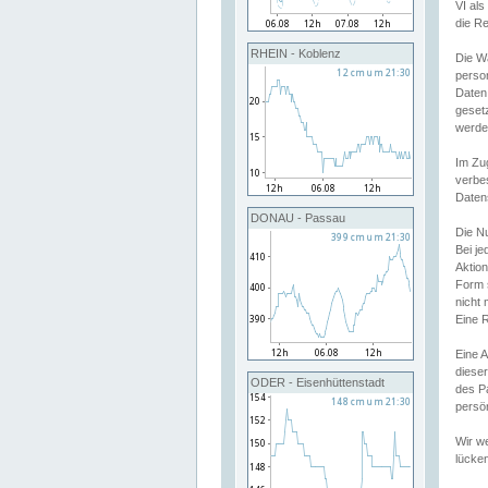
VI al
die R
RHEIN - Koblenz
Die W
perso
Daten
geset
werde
Im Zu
verbe
Daten
DONAU - Passau
Die N
Bei j
Aktion
Form 
nicht 
Eine R
Eine 
dieser
ODER - Eisenhüttenstadt
des P
persön
Wir we
lücken