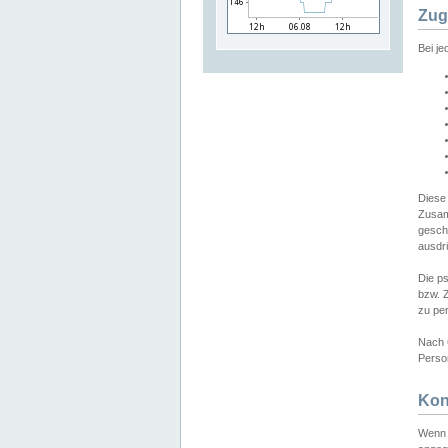
Zug
Bei j
Diese
Zusam
gesch
ausdrü
Die p
bzw. 
zu pe
Nach 
Person
Kon
Wenn 