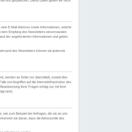
ei uns gespeichert. Diese Daten geben wir nicht
 eine E-Mail-Adresse sowie Informationen, welche
it dem Empfang des Newsletters einverstanden
sand der angeforderten Informationen und geben
 Versand des Newsletters können sie jederzeit
, werden an Dritte nur übermittelt, soweit dies
lle von Angriffen auf die Internetinfrastruktur des
Beantwortung ihrer Fragen erfolgt nur mit ihrer
gt nicht.
, wie zum Beispiel der Anfragen, die sie an uns
erkennen sie daran, dass die Adresszeile des