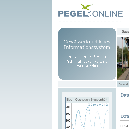
Start
Newsle
Dat
Elbe - Cuxhaven Steubenhöft
Dat
PEGEL