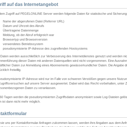
riff auf das Internetangebot
edem Zugriff auf PEGELONLINE Server werden folgende Daten für statistische und Sicherun
Name der abgerufenen Datei (Referrer URL)
Datum und Uhrzeit des Abrufs
Übertragene Datenmenge
Meldung, ob der Abruf erfolgreich war
Browsertyp und Browserversion
verwendetes Betriebssystem
pseudonymisierte IP-Adresse des zugreifenden Hostsystems
 Daten werden ausschließlich zur Verbesserung des Internetdienstes genutzt und werden ni
menführung dieser Daten mit anderen Datenquellen wird nicht vorgenommen. Eine Ausnahme 
äftlicher Daten zur Anmeldung eines Abonnements gewässerkundlicher Daten. Die Angabe die
cklich freiwillig.
seudonymisierte IP-Adresse wird nur im Falle von schweren Verstößen gegen unsere Nutzun
Zugriffsversuchen auf unsere Server ausgewertet. Dabei wird das Recht vorbehalten, unter Z
rsonenbezogenen Daten zu veranlassen.
60 Tagen werden die pseudonymisierten Zugriffsdaten anonymisiert sowie Log-Dateien gelösc
 ist dann nicht mehr möglich.
taktformular
sie uns per Kontaktformular Anfragen zukommen lassen, werden ihre Angaben aus dem Anfrag