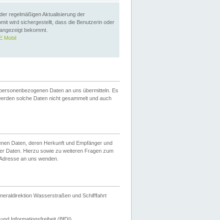
 der regelmäßigen Aktualisierung der
omit wird sichergestellt, dass die Benutzerin oder
 angezeigt bekommt.
 Mobil
 personenbezogenen Daten an uns übermitteln. Es
werden solche Daten nicht gesammelt und auch
ogenen Daten, deren Herkunft und Empfänger und
er Daten. Hierzu sowie zu weiteren Fragen zum
 Adresse an uns wenden.
neraldirektion Wasserstraßen und Schifffahrt
nd Informationsfreiheit (BfDI).