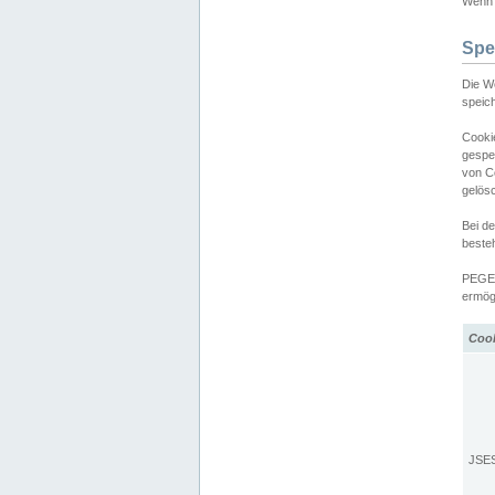
Wenn d
Spe
Die W
speic
Cooki
gespe
von C
gelös
Bei d
beste
PEGEL
ermögl
Coo
JSE