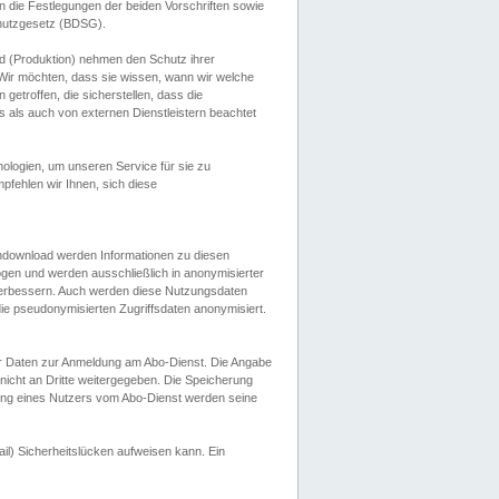
 die Festlegungen der beiden Vorschriften sowie
hutzgesetz (BDSG).
 (Produktion) nehmen den Schutz ihrer
ir möchten, dass sie wissen, wann wir welche
etroffen, die sicherstellen, dass die
 als auch von externen Dienstleistern beachtet
ologien, um unseren Service für sie zu
fehlen wir Ihnen, sich diese
endownload werden Informationen zu diesen
ogen und werden ausschließlich in anonymisierter
verbessern. Auch werden diese Nutzungsdaten
ie pseudonymisierten Zugriffsdaten anonymisiert.
her Daten zur Anmeldung am Abo-Dienst. Die Angabe
 nicht an Dritte weitergegeben. Die Speicherung
dung eines Nutzers vom Abo-Dienst werden seine
il) Sicherheitslücken aufweisen kann. Ein