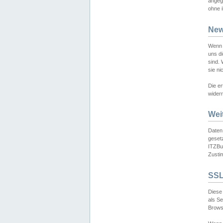
angeg
ohne i
New
Wenn 
uns d
sind.
sie ni
Die er
widerr
Wei
Daten,
gesetz
ITZBun
Zusti
SSL
Diese 
als S
Browse