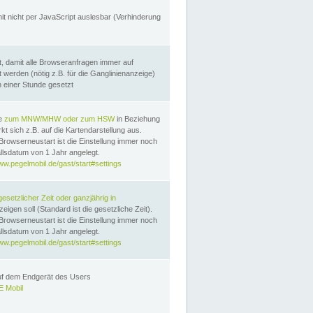
it nicht per JavaScript auslesbar (Verhinderung
, damit alle Browseranfragen immer auf
erden (nötig z.B. für die Ganglinienanzeige)
n einer Stunde gesetzt
te
zum MNW/MHW oder zum HSW
in Beziehung
t sich z.B. auf die Kartendarstellung aus.
Browserneustart ist die Einstellung immer noch
llsdatum von 1 Jahr angelegt.
ww.pegelmobil.de/gast/start#settings
gesetzlicher Zeit oder ganzjährig in
eigen soll (Standard ist die gesetzliche Zeit).
Browserneustart ist die Einstellung immer noch
llsdatum von 1 Jahr angelegt.
ww.pegelmobil.de/gast/start#settings
auf dem Endgerät des Users
 Mobil