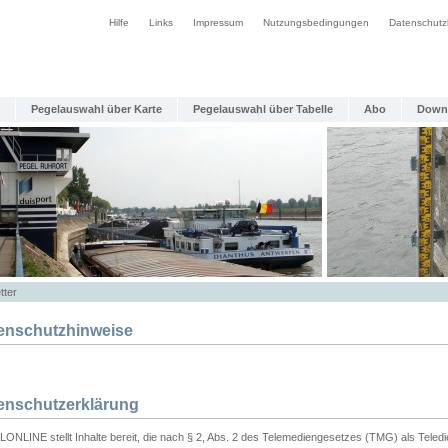
Hilfe
Links
Impressum
Nutzungsbedingungen
Datenschutz
Pegelauswahl über Karte
Pegelauswahl über Tabelle
Abo
Down
tter
enschutzhinweise
enschutzerklärung
ONLINE stellt Inhalte bereit, die nach § 2, Abs. 2 des Telemediengesetzes (TMG) als Teled