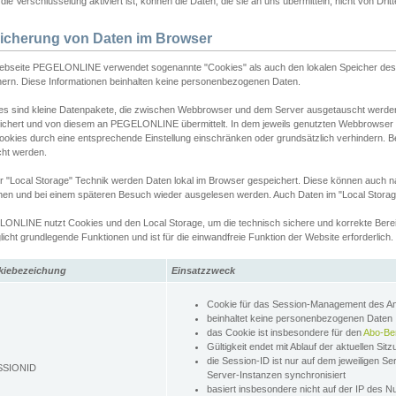
ie Verschlüsselung aktiviert ist, können die Daten, die sie an uns übermitteln, nicht von Dri
icherung von Daten im Browser
ebseite PEGELONLINE verwendet sogenannte "Cookies" als auch den lokalen Speicher des 
hern. Diese Informationen beinhalten keine personenbezogenen Daten.
es sind kleine Datenpakete, die zwischen Webbrowser und dem Server ausgetauscht werde
ichert und von diesem an PEGELONLINE übermittelt. In dem jeweils genutzten Webbrowser
ookies durch eine entsprechende Einstellung einschränken oder grundsätzlich verhindern. B
cht werden.
er "Local Storage" Technik werden Daten lokal im Browser gespeichert. Diese können auch 
hen und bei einem späteren Besuch wieder ausgelesen werden. Auch Daten im "Local Storag
ONLINE nutzt Cookies und den Local Storage, um die technisch sichere und korrekte Bereit
icht grundlegende Funktionen und ist für die einwandfreie Funktion der Website erforderlich.
kiebezeichung
Einsatzzweck
Cookie für das Session-Management des 
beinhaltet keine personenbezogenen Daten
das Cookie ist insbesondere für den
Abo-Be
Gültigkeit endet mit Ablauf der aktuellen Sit
die Session-ID ist nur auf dem jeweiligen Se
SSIONID
Server-Instanzen synchronisiert
basiert insbesondere nicht auf der IP des N