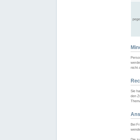
pege
Min
Perso
werde
nicht 
Rec
Sie h
den Z
Thema
Ans
Bei F
wende
Die zu