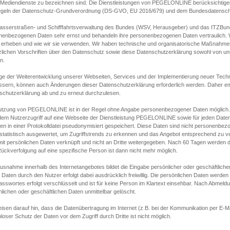
s Mediendienste zu bezeichnen sind. Die Dienstleistungen von PEGELONLINE berücksichtigen
egeln der Datenschutz-Grundverordnung (DS-GVO, EU 2016/679) und dem Bundesdatensc
asserstraßen- und Schifffahrtsverwaltung des Bundes (WSV, Herausgeber) und das ITZBund
nenbezogenen Daten sehr ernst und behandeln ihre personenbezogenen Daten vertraulich. W
 erheben und wie wir sie verwenden. Wir haben technische und organisatorische Maßnahmen g
zlichen Vorschriften über den Datenschutz sowie diese Datenschutzerklärung sowohl von uns
n.
ge der Weiterentwicklung unserer Webseiten, Services und der Implementierung neuer Techn
ssern, können auch Änderungen dieser Datenschutzerklärung erforderlich werden. Daher emp
schutzerklärung ab und zu erneut durchzulesen.
utzung von PEGELONLINE ist in der Regel ohne Angabe personenbezogener Daten möglich.
edem Nutzerzugriff auf eine Webseite der Dienstleistung PEGELONLINE sowie für jeden Dat
en in einer Protokolldatei pseudonymisiert gespeichert. Diese Daten sind nicht personenbez
statistisch ausgewertet, um Zugriffstrends zu erkennen und das Angebot entsprechend zu 
mit persönlichen Daten verknüpft und nicht an Dritte weitergegeben. Nach 60 Tagen werden d
ückverfolgung auf eine spezifische Person ist dann nicht mehr möglich.
Ausnahme innerhalb des Internetangebotes bildet die Eingabe persönlicher oder geschäftlic
 Daten durch den Nutzer erfolgt dabei ausdrücklich freiwillig. Die persönlichen Daten werden
asswortes erfolgt verschlüsselt und ist für keine Person im Klartext einsehbar. Nach Abmel
lichen oder geschäftlichen Daten unmittelbar gelöscht.
isen darauf hin, dass die Datenübertragung im Internet (z.B. bei der Kommunikation per E-Ma
loser Schutz der Daten vor dem Zugriff durch Dritte ist nicht möglich.