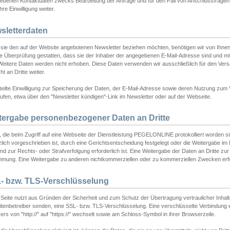
ebenen Kontaktdaten zwecks Bearbeitung der Anfrage und für den Fall von Anschlussfragen b
hre Einwilligung weiter.
sletterdaten
sie den auf der Website angebotenen Newsletter beziehen möchten, benötigen wir von Ihnen
ie Überprüfung gestatten, dass sie der Inhaber der angegebenen E-Mail-Adresse sind und m
 Weitere Daten werden nicht erhoben. Diese Daten verwenden wir ausschließlich für den Ver
cht an Dritte weiter.
teilte Einwilligung zur Speicherung der Daten, der E-Mail-Adresse sowie deren Nutzung zum
ufen, etwa über den "Newsletter kündigen"-Link im Newsletter oder auf der Webseite.
tergabe personenbezogener Daten an Dritte
 die beim Zugriff auf eine Webseite der Dienstleistung PEGELONLINE protokolliert worden sind
lich vorgeschrieben ist, durch eine Gerichtsentscheidung festgelegt oder die Weitergabe im Fa
d zur Rechts- oder Strafverfolgung erforderlich ist. Eine Weitergabe der Daten an Dritte zur 
mmung. Eine Weitergabe zu anderen nichtkommerziellen oder zu kommerziellen Zwecken erfol
- bzw. TLS-Verschlüsselung
Seite nutzt aus Gründen der Sicherheit und zum Schutz der Übertragung vertraulicher Inhalte
eitenbetreiber senden, eine SSL- bzw. TLS-Verschlüsselung. Eine verschlüsselte Verbindung 
rs von "http://" auf "https://" wechselt sowie am Schloss-Symbol in ihrer Browserzeile.