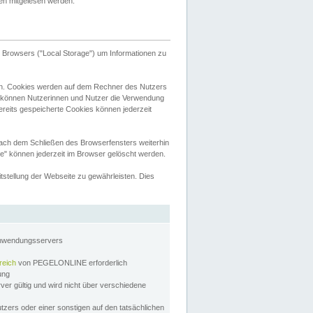
tten mitgelesen werden.
Browsers ("Local Storage") um Informationen zu
n. Cookies werden auf dem Rechner des Nutzers
 können Nutzerinnen und Nutzer die Verwendung
ereits gespeicherte Cookies können jederzeit
nach dem Schließen des Browserfensters weiterhin
e" können jederzeit im Browser gelöscht werden.
stellung der Webseite zu gewährleisten. Dies
Anwendungsservers
reich
von PEGELONLINE erforderlich
zung
rver gültig und wird nicht über verschiedene
utzers oder einer sonstigen auf den tatsächlichen