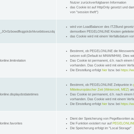
Nutzer zurückverfolgbaren Information
das Cookie ist auf HttpOnly gesetzt und dam
von "session theft")
wird von LoadBalancer des ITZBund gesetzt
JOr0zbowdfkqgskdxhlvsebttswszdq
demselben PEGELONLINE Knoten geleitetet w
das Cookie wird mit einem Verfallsdatum vo
Bestimmt, ob PEGELONLINE die Messwer
setzen soll (Default ist MNW/MHW). Dies wirk
online.limitrelation
Das Cookie ist permanent, d.h. nach einem 
vorhanden. Das Cookie wird mit einem Verfa
Die Einstellung erfolgt
hier
bzw. bei
https://w
Bestimmt, ob PEGELONLINE Zeitpunkte in
Mitteleuropäischer Zeit (Winterzeit, MEZ)
anz
lonline.displaydstdatetimes
Das Cookie ist permanent, d.h. nach einem 
vorhanden. Das Cookie wird mit einem Verfa
Die Einstellung erfolgt
hier
bzw. bei
https://w
Dient der Speicherung von Pegelfavoriten 
online.favorites
Die Funktion existiert nur auf
PEGELONLINE
Die Speicherung erfolgt im "Local Storage"