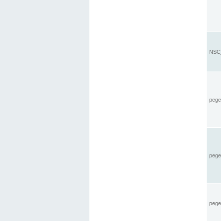
NSC_
pegel
pege
pegel