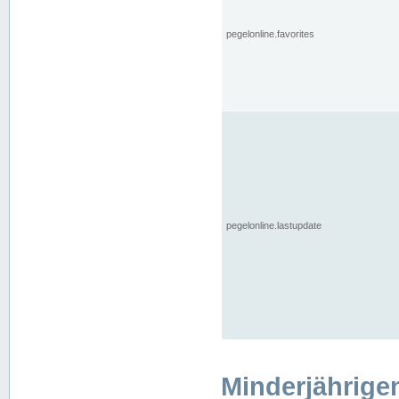
pegelonline.favorites
pegelonline.lastupdate
Minderjährige