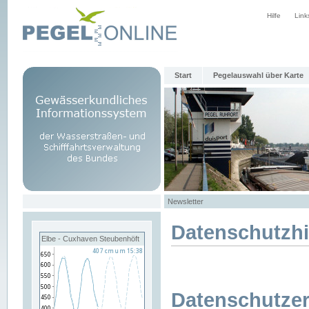
Hilfe
Link
Start
Pegelauswahl über Karte
Newsletter
Datenschutzh
Elbe - Cuxhaven Steubenhöft
Datenschutzer