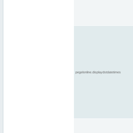
pegelonline.displaydstdatetimes