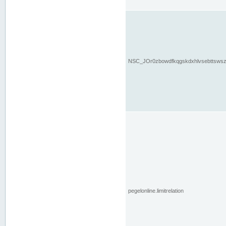
NSC_JOr0zbowdfkqgskdxhlvsebttsws
pegelonline.limitrelation